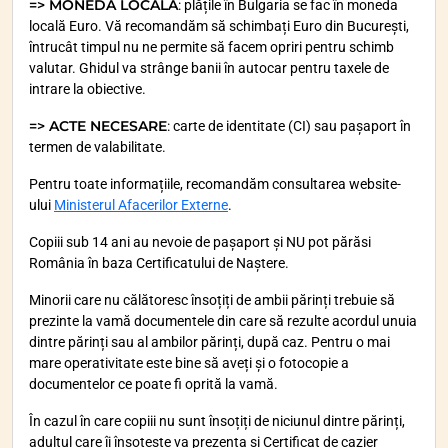
=> MONEDA LOCALĂ
: plățile în Bulgaria se fac în moneda
locală Euro. Vă recomandăm să schimbați Euro din București,
întrucât timpul nu ne permite să facem opriri pentru schimb
valutar. Ghidul va strânge banii în autocar pentru taxele de
intrare la obiective.
=> ACTE NECESARE
: carte de identitate (CI) sau pașaport în
termen de valabilitate.
Pentru toate informațiile, recomandăm consultarea website-
ului
Ministerul Afacerilor Externe
.
Copiii sub 14 ani au nevoie de pașaport și NU pot părăsi
România în baza Certificatului de Naștere.
Minorii care nu călătoresc însoțiți de ambii părinți trebuie să
prezinte la vamă documentele din care să rezulte acordul unuia
dintre părinți sau al ambilor părinți, după caz. Pentru o mai
mare operativitate este bine să aveți și o fotocopie a
documentelor ce poate fi oprită la vamă.
În cazul în care copiii nu sunt însoțiți de niciunul dintre părinți,
adultul care îi însoțește va prezenta și Certificat de cazier