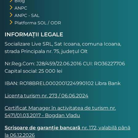
Blog
ANPC
ANPC - SAL
Platforma SOL / ODR
INFORMAȚII LEGALE
Socializare Live SRL, Sat Icoana, comuna Icoana,
strada Principala nr. 75, județul Olt
Nr.Reg.Com: J28/459/22.06.2016 CUI: RO36227706
Capital social: 25 000 lei
IBAN: RO18BREL0002001224990102 Libra Bank
Licența turism nr. 273 / 06.06.2024
Certificat Manager în activitatea de turism nr.
5471/01.03.2017 - Bogdan Vladu
Scrisoare de garanție bancară
nr. 172, valabilă până
la 06.12.2026