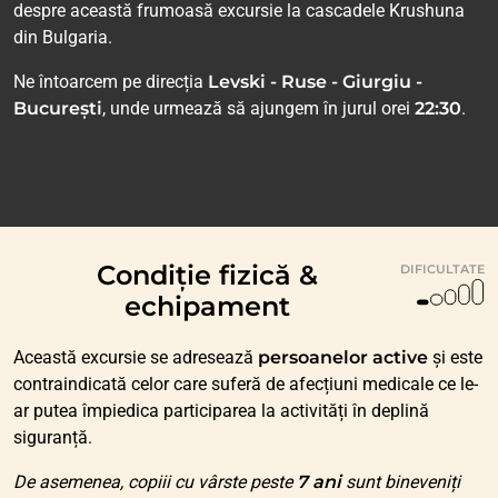
despre această frumoasă excursie la cascadele Krushuna
din Bulgaria.
Ne întoarcem pe direcția
Levski - Ruse - Giurgiu -
București
, unde urmează să ajungem în jurul orei
22:30
.
Condiție fizică &
DIFICULTATE
echipament
Această excursie se adresează
persoanelor active
și este
contraindicată celor care suferă de afecțiuni medicale ce le-
ar putea împiedica participarea la activități în deplină
siguranță.
De asemenea, copiii cu vârste peste
7 ani
sunt bineveniți