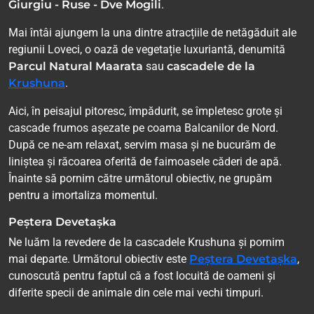
Giurgiu - Ruse - Dve Mogili
.
Mai întâi ajungem la una dintre atracțiile de netăgăduit ale
regiunii Loveci, o oază de vegetație luxuriantă, denumită
Parcul Natural Maarata
sau
cascadele de la
Krushuna
.
Aici, în peisajul pitoresc, împădurit, se împletesc grote și
cascade frumos așezate pe coama Balcanilor de Nord.
După ce ne-am relaxat, servim masa și ne bucurăm de
liniștea și răcoarea oferită de faimoasele căderi de apă.
Înainte să pornim către următorul obiectiv, ne grupăm
pentru a imortaliza momentul.
Peștera Devetașka
Ne luăm la revedere de la cascadele Krushuna și pornim
mai departe. Următorul obiectiv este
Peștera Devetașka
,
cunoscută pentru faptul că a fost locuită de oameni și
diferite specii de animale din cele mai vechi timpuri.