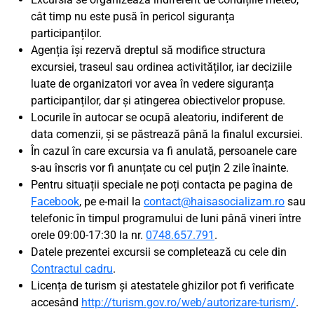
cât timp nu este pusă în pericol siguranța
participanților.
Agenția își rezervă dreptul să modifice structura
excursiei, traseul sau ordinea activităților, iar deciziile
luate de organizatori vor avea în vedere siguranța
participanților, dar și atingerea obiectivelor propuse.
Locurile în autocar se ocupă aleatoriu, indiferent de
data comenzii, și se păstrează până la finalul excursiei.
În cazul în care excursia va fi anulată, persoanele care
s-au înscris vor fi anunțate cu cel puțin 2 zile înainte.
Pentru situații speciale ne poți contacta pe pagina de
Facebook
, pe e-mail la
contact@haisasocializam.ro
sau
telefonic în timpul programului de luni până vineri între
orele 09:00-17:30 la nr.
0748.657.791
.
Datele prezentei excursii se completează cu cele din
Contractul cadru
.
Licența de turism și atestatele ghizilor pot fi verificate
accesând
http://turism.gov.ro/web/autorizare-turism/
.