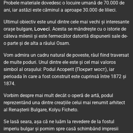
Probele materiale dovedesc o locuire umană de 70.000 de
ani, iar astăzi este căminul a aproape 30.000 de lilieci.
Ultimul obiectiv este unul dintre cele mai vechi și interesante
orașe bulgare,
Loveci
. Acesta se mândrește cu o istorie de
câteva milenii și este fermecător datorită dispunerii sale de-
o parte și de alta a râului Osam.
Vom admira un cadru natural de poveste, râul fiind traversat
de multe poduri. Unul dintre ele este și cel mai valoros
simbol al orașului: Podul Acoperit (Покрит мост), iar
perioada în care a fost construit este cuprinsă între 1872 și
1874.
Vorbim despre mai mult decât o operă de artă, podul
reprezentând una dintre creațiile celui mai renumit arhitect
al Renașterii Bulgare, Kolyu Ficheto.
Se lasă seara, așa că ne luăm la revedere de la fostul
imperiu bulgar și pornim spre casă schimbând impresii