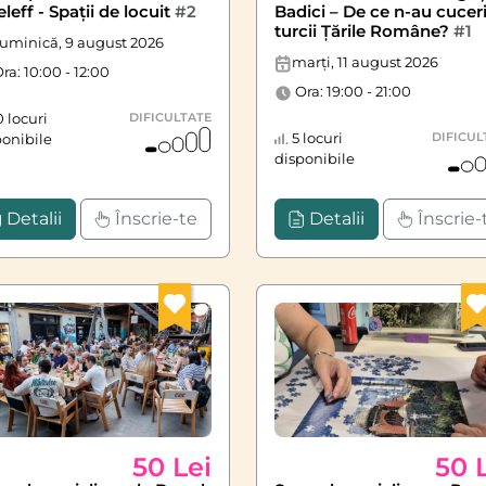
eleff - Spații de locuit
#2
Badici – De ce n-au cuceri
turcii Țările Române?
#1
uminică, 9 august 2026
marți, 11 august 2026
ra: 10:00 - 12:00
Ora: 19:00 - 21:00
 locuri
DIFICULTATE
5 locuri
DIFICUL
ponibile
disponibile
Detalii
Înscrie-te
Detalii
Înscrie-
50 Lei
50 