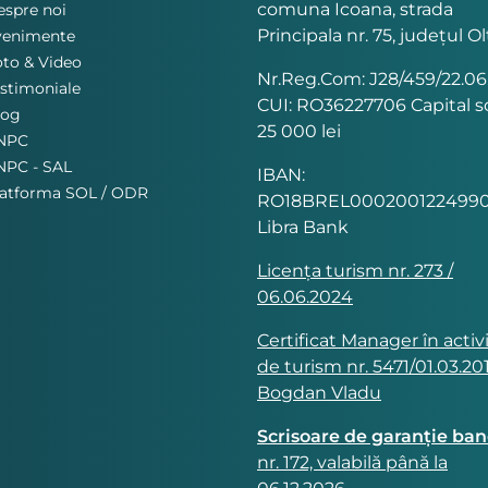
comuna Icoana, strada
spre noi
Principala nr. 75, județul Ol
venimente
to & Video
Nr.Reg.Com: J28/459/22.06
stimoniale
CUI: RO36227706 Capital so
log
25 000 lei
NPC
NPC - SAL
IBAN:
latforma SOL / ODR
RO18BREL0002001224990
Libra Bank
Licența turism nr. 273 /
06.06.2024
Certificat Manager în activ
de turism nr. 5471/01.03.201
Bogdan Vladu
Scrisoare de garanție ba
nr. 172, valabilă până la