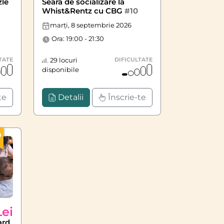
zle
Seară de socializare la
Whist&Rentz cu CBG
#10
marți, 8 septembrie 2026
Ora: 19:00 - 21:30
TATE
29 locuri
DIFICULTATE
disponibile
te
Detalii
Înscrie-te
Lei
ard