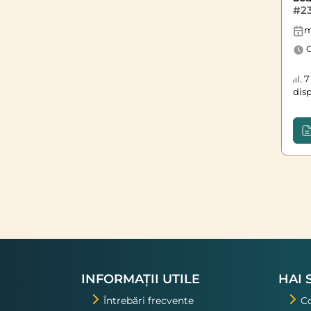
#2
m
O
7 
dis
INFORMAȚII UTILE
HAI 
Întrebări frecvente
C