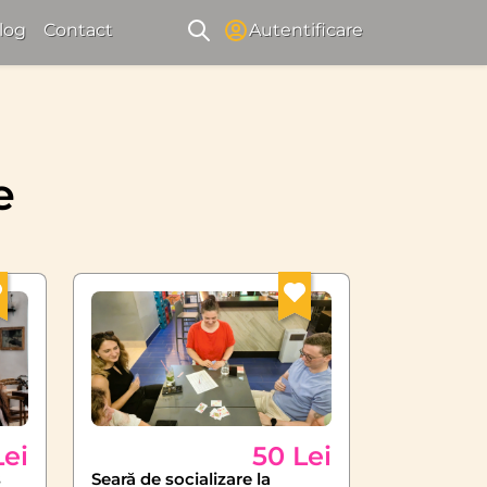
log
Contact
Autentificare
e
Lei
50 Lei
ș
Seară de socializare la