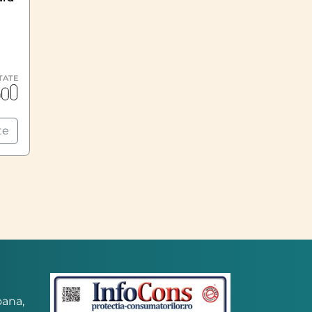
1
TATE
te
oana,