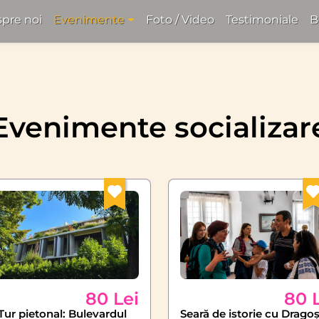
pre noi
Evenimente
Foto / Video
Testimoniale
B
Evenimente socializar
80 Lei
80 
ur pietonal: Bulevardul
Seară de istorie cu Drago