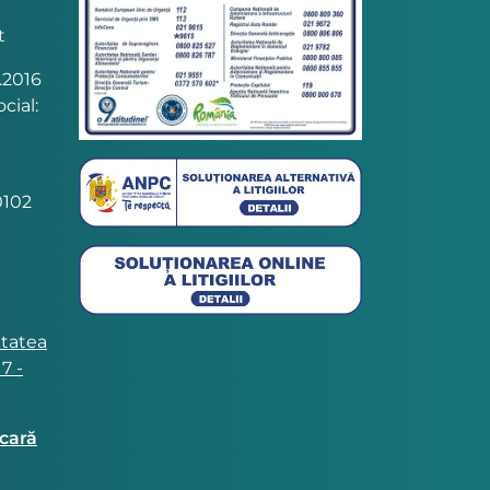
t
.2016
cial:
102
itatea
7 -
ncară