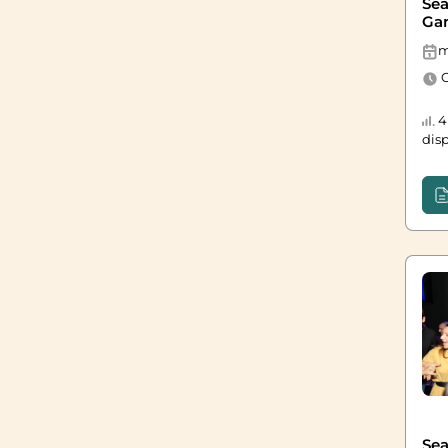
Sea
Gam
m
O
4 
dis
Sea