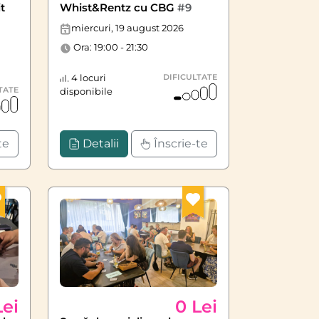
t
Whist&Rentz cu CBG
#9
miercuri, 19 august 2026
Ora: 19:00 - 21:30
4 locuri
DIFICULTATE
TATE
disponibile
te
Detalii
Înscrie-te
Lei
0 Lei