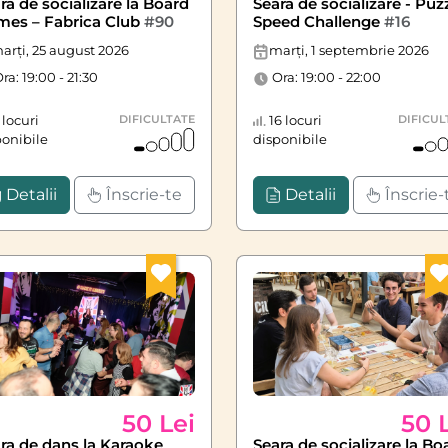
ra de socializare la Board
Seara de socializare - Puz
es – Fabrica Club
#90
Speed Challenge
#16
arți, 25 august 2026
marți, 1 septembrie 2026
ra: 19:00 - 21:30
Ora: 19:00 - 22:00
locuri
DIFICULTATE
16 locuri
DIFICUL
ponibile
disponibile
Detalii
Înscrie-te
Detalii
Înscrie-
50 Lei
50 
ra de dans la Karaoke
Seara de socializare la Bo