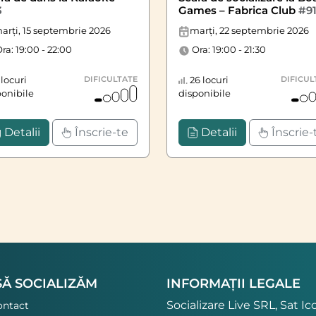
3
Games – Fabrica Club
#9
arți, 15 septembrie 2026
marți, 22 septembrie 2026
ra: 19:00 - 22:00
Ora: 19:00 - 21:30
locuri
DIFICULTATE
26 locuri
DIFICUL
ponibile
disponibile
Detalii
Înscrie-te
Detalii
Înscrie-
SĂ SOCIALIZĂM
INFORMAȚII LEGALE
Socializare Live SRL, Sat Ic
ontact