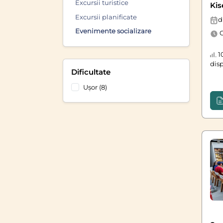
Excursii turistice
Kis
Excursii planificate
d
Evenimente socializare
O
10
dis
Dificultate
Ușor (8)