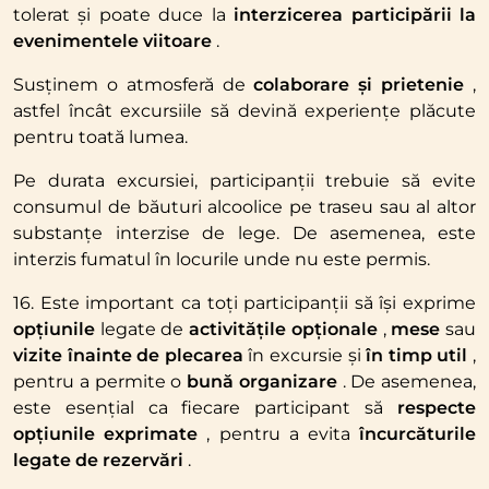
tolerat și poate duce la
interzicerea participării la
evenimentele viitoare
.
Susținem o atmosferă de
colaborare și prietenie
,
astfel încât excursiile să devină experiențe plăcute
pentru toată lumea.
Pe durata excursiei, participanții trebuie să evite
consumul de băuturi alcoolice pe traseu sau al altor
substanțe interzise de lege. De asemenea, este
interzis fumatul în locurile unde nu este permis.
16. Este important ca toți participanții să își exprime
opțiunile
legate de
activitățile opționale
,
mese
sau
vizite
înainte de plecarea
în excursie și
în timp util
,
pentru a permite o
bună organizare
. De asemenea,
este esențial ca fiecare participant să
respecte
opțiunile exprimate
, pentru a evita
încurcăturile
legate de rezervări
.