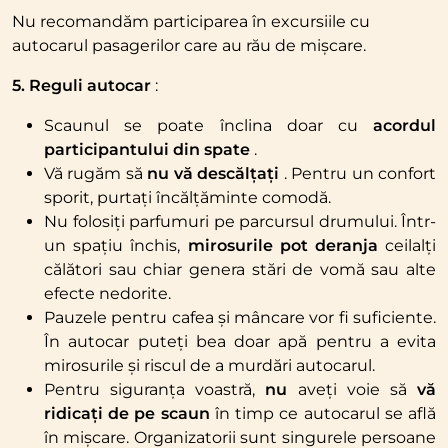
Nu recomandăm participarea în excursiile cu
autocarul pasagerilor care au rău de mișcare.
5. Reguli autocar
:
Scaunul se poate înclina doar cu
acordul
participantului din spate
.
Vă rugăm să
nu vă descălțați
. Pentru un confort
sporit, purtați încălțăminte comodă.
Nu folosiți parfumuri pe parcursul drumului. Într-
un spațiu închis,
mirosurile pot deranja
ceilalți
călători sau chiar genera stări de vomă sau alte
efecte nedorite.
Pauzele pentru cafea și mâncare vor fi suficiente.
În autocar puteți bea doar apă pentru a evita
mirosurile și riscul de a murdări autocarul.
Pentru siguranța voastră,
nu
aveți voie să
vă
ridicați de pe scaun
în timp ce autocarul se află
în mișcare. Organizatorii sunt singurele persoane