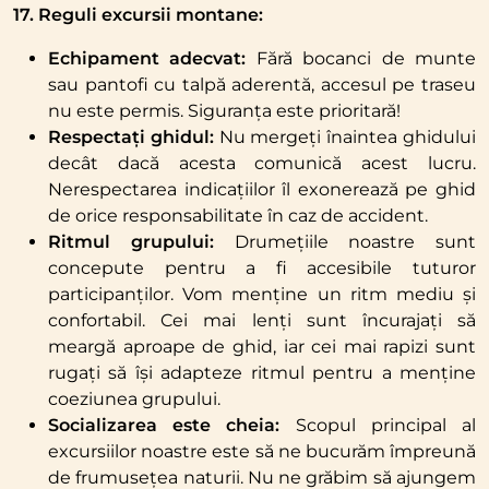
17. Reguli excursii montane:
Echipament adecvat:
Fără bocanci de munte
sau pantofi cu talpă aderentă, accesul pe traseu
nu este permis. Siguranța este prioritară!
Respectați ghidul:
Nu mergeți înaintea ghidului
decât dacă acesta comunică acest lucru.
Nerespectarea indicațiilor îl exonerează pe ghid
de orice responsabilitate în caz de accident.
Ritmul grupului:
Drumețiile noastre sunt
concepute pentru a fi accesibile tuturor
participanților. Vom menține un ritm mediu și
confortabil. Cei mai lenți sunt încurajați să
meargă aproape de ghid, iar cei mai rapizi sunt
rugați să își adapteze ritmul pentru a menține
coeziunea grupului.
Socializarea este cheia:
Scopul principal al
excursiilor noastre este să ne bucurăm împreună
de frumusețea naturii. Nu ne grăbim să ajungem