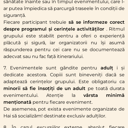
sănătate înainte sau în timpul evenimentului, care l-
ar putea împiedica să parcurgă traseele în condiții de
siguranță.
Fiecare participant trebuie
să se informeze corect
despre programul și cerințele activităților
. Ritmul
grupului este stabilit pentru a oferi o experiență
plăcută și sigură, iar organizatorii nu își asumă
răspunderea pentru cei care nu se documentează
adecvat sau nu fac față itinerariului.
7. Evenimentele sunt gândite pentru
adulț
i și
dedicate acestora. Copiii sunt bineveniți dacă se
adaptează cerințelor grupului. Este obligatoriu ca
minorii să fie însoțiți de un adult
pe toată durata
evenimentului. Atenție la
vârsta minimă
menționată
pentru fiecare eveniment.
De asemenea, pot exista evenimente organizate de
Hai să socializăm! destinate exclusiv adulților.
8. În cazul excursiilor externe, absolut fiecare