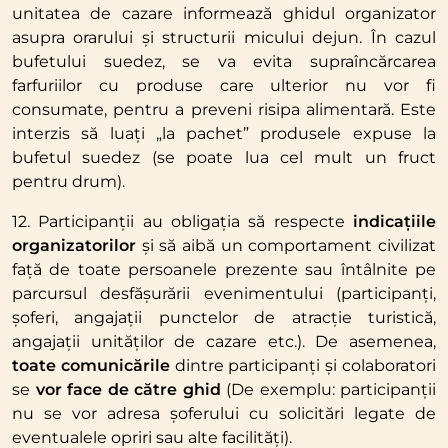
unitatea de cazare informează ghidul organizator
asupra orarului și structurii micului dejun. În cazul
bufetului suedez, se va evita supraîncărcarea
farfuriilor cu produse care ulterior nu vor fi
consumate, pentru a preveni risipa alimentară. Este
interzis să luați „la pachet” produsele expuse la
bufetul suedez (se poate lua cel mult un fruct
pentru drum).
12. Participanții au obligația să respecte
indicațiile
organizatorilor
și să aibă un comportament civilizat
față de toate persoanele prezente sau întâlnite pe
parcursul desfășurării evenimentului (participanți,
șoferi, angajații punctelor de atracție turistică,
angajații unităților de cazare etc.). De asemenea,
toate
comunicările
dintre participanți și colaboratori
se
vor face de către ghid
(De exemplu: participanții
nu se vor adresa șoferului cu solicitări legate de
eventualele opriri sau alte facilități).