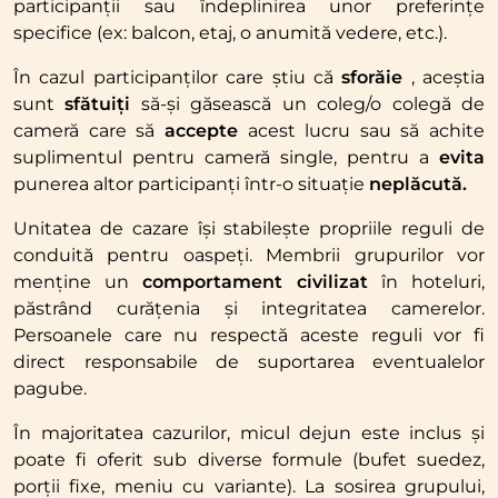
participanții sau îndeplinirea unor preferințe
specifice (ex: balcon, etaj, o anumită vedere, etc.).
În cazul participanților care știu că
sforăie
, aceștia
sunt
sfătuiți
să-și găsească un coleg/o colegă de
cameră care să
accepte
acest lucru sau să achite
suplimentul pentru cameră single, pentru a
evita
punerea altor participanți într-o situație
neplăcută.
Unitatea de cazare își stabilește propriile reguli de
conduită pentru oaspeți. Membrii grupurilor vor
menține un
comportament civilizat
în hoteluri,
păstrând curățenia și integritatea camerelor.
Persoanele care nu respectă aceste reguli vor fi
direct responsabile de suportarea eventualelor
pagube.
În majoritatea cazurilor, micul dejun este inclus și
poate fi oferit sub diverse formule (bufet suedez,
porții fixe, meniu cu variante). La sosirea grupului,