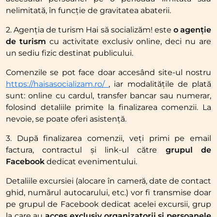
nelimitată, în funcție de gravitatea abaterii.
2. Agenția de turism Hai să socializăm! este
o agenție
de turism
cu activitate exclusiv online, deci nu are
un sediu fizic destinat publicului.
Comenzile se pot face doar accesând site-ul nostru
https://haisasocializam.ro/
, iar modalitățile de plată
sunt: online cu cardul, transfer bancar sau numerar,
folosind detaliile primite la finalizarea comenzii. La
nevoie, se poate oferi asistență.
3. După finalizarea comenzii, veți primi pe email
factura, contractul și link-ul către
grupul de
Facebook
dedicat evenimentului.
Detaliile excursiei (alocare în cameră, date de contact
ghid, numărul autocarului, etc.) vor fi transmise doar
pe grupul de Facebook dedicat acelei excursii, grup
la care au
acces exclusiv organizatorii și persoanele