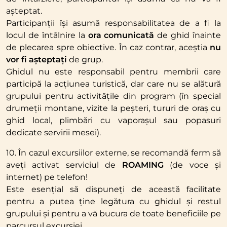
așteptat.
Participanții își asumă responsabilitatea de a fi la
locul de întâlnire la
ora comunicată
de ghid înainte
de plecarea spre obiective. În caz contrar, aceștia
nu
vor fi așteptați
de grup.
Ghidul nu este responsabil pentru membrii care
participă la acțiunea turistică, dar care nu se alătură
grupului pentru activitățile din program (în special
drumeții montane, vizite la peșteri, tururi de oraș cu
ghid local, plimbări cu vaporașul sau popasuri
dedicate servirii mesei).
10. În cazul excursiilor externe, se recomandă ferm să
aveți activat serviciul de
ROAMING
(de voce și
internet) pe telefon!
Este esențial să dispuneți de această facilitate
pentru a putea ține legătura cu ghidul și restul
grupului și pentru a vă bucura de toate beneficiile pe
parcursul excursiei.