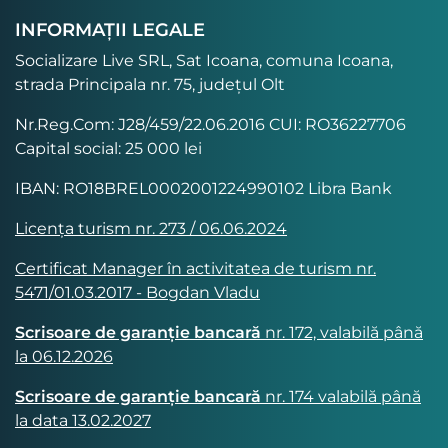
INFORMAȚII LEGALE
Socializare Live SRL, Sat Icoana, comuna Icoana,
strada Principala nr. 75, județul Olt
Nr.Reg.Com: J28/459/22.06.2016 CUI: RO36227706
Capital social: 25 000 lei
IBAN: RO18BREL0002001224990102 Libra Bank
Licența turism nr. 273 / 06.06.2024
Certificat Manager în activitatea de turism nr.
5471/01.03.2017 - Bogdan Vladu
Scrisoare de garanție bancară
nr. 172, valabilă până
la 06.12.2026
Scrisoare de garanție bancară
nr. 174 valabilă până
la data 13.02.2027