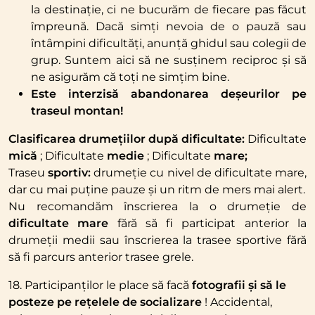
la destinație, ci ne bucurăm de fiecare pas făcut
împreună. Dacă simți nevoia de o pauză sau
întâmpini dificultăți, anunță ghidul sau colegii de
grup. Suntem aici să ne susținem reciproc și să
ne asigurăm că toți ne simțim bine.
Este interzisă abandonarea deșeurilor pe
traseul montan!
Clasificarea drumețiilor după dificultate:
Dificultate
mică
; Dificultate
medie
; Dificultate
mare;
Traseu
sportiv:
drumeție cu nivel de dificultate mare,
dar cu mai puține pauze și un ritm de mers mai alert.
Nu recomandăm înscrierea la o drumeție de
dificultate mare
fără să fi participat anterior la
drumeții medii sau înscrierea la trasee sportive fără
să fi parcurs anterior trasee grele.
18. Participanților le place să facă
fotografii și să le
posteze pe rețelele de socializare
! Accidental,