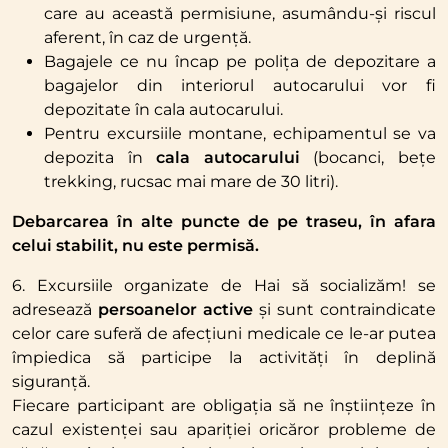
care au această permisiune, asumându-și riscul
aferent, în caz de urgență.
Bagajele ce nu încap pe polița de depozitare a
bagajelor din interiorul autocarului vor fi
depozitate în cala autocarului.
Pentru excursiile montane, echipamentul se va
depozita în
cala autocarului
(bocanci, bețe
trekking, rucsac mai mare de 30 litri).
Debarcarea în alte puncte de pe traseu, în afara
celui stabilit, nu este permisă.
6. Excursiile organizate de Hai să socializăm! se
adresează
persoanelor active
și sunt contraindicate
celor care suferă de afecțiuni medicale ce le-ar putea
împiedica să participe la activități în deplină
siguranță.
Fiecare participant are obligația să ne înștiințeze în
cazul existenței sau apariției oricăror probleme de