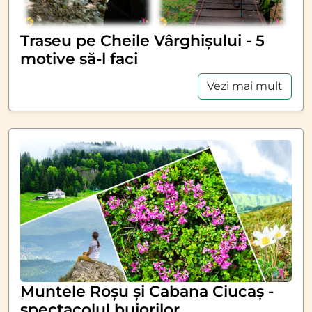
Traseu pe Cheile Vârghișului - 5
motive să-l faci
Vezi mai mult
Muntele Roșu și Cabana Ciucaș -
spectacolul bujorilor