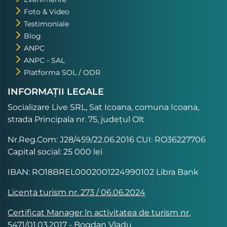
Foto & Video
Testimoniale
Blog
ANPC
ANPC - SAL
Platforma SOL / ODR
INFORMAȚII LEGALE
Socializare Live SRL, Sat Icoana, comuna Icoana,
strada Principala nr. 75, județul Olt
Nr.Reg.Com: J28/459/22.06.2016 CUI: RO36227706
Capital social: 25 000 lei
IBAN: RO18BREL0002001224990102 Libra Bank
Licența turism nr. 273 / 06.06.2024
Certificat Manager în activitatea de turism nr.
5471/01.03.2017 - Bogdan Vladu