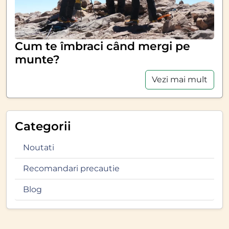
Cum te îmbraci când mergi pe
munte?
Vezi mai mult
Categorii
Noutati
Recomandari precautie
Blog