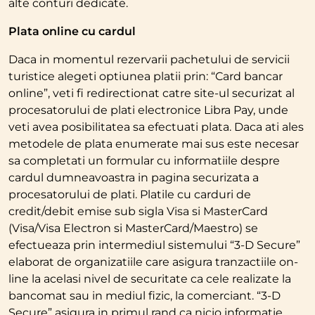
alte conturi dedicate.
Plata online cu cardul
Daca in momentul rezervarii pachetului de servicii
turistice alegeti optiunea platii prin: “Card bancar
online”, veti fi redirectionat catre site-ul securizat al
procesatorului de plati electronice Libra Pay, unde
veti avea posibilitatea sa efectuati plata. Daca ati ales
metodele de plata enumerate mai sus este necesar
sa completati un formular cu informatiile despre
cardul dumneavoastra in pagina securizata a
procesatorului de plati. Platile cu carduri de
credit/debit emise sub sigla Visa si MasterCard
(Visa/Visa Electron si MasterCard/Maestro) se
efectueaza prin intermediul sistemului “3-D Secure”
elaborat de organizatiile care asigura tranzactiile on-
line la acelasi nivel de securitate ca cele realizate la
bancomat sau in mediul fizic, la comerciant. “3-D
Secure” asigura in primul rand ca nicio informatie