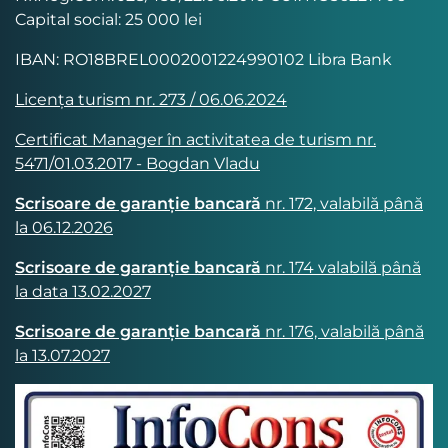
Capital social: 25 000 lei
IBAN: RO18BREL0002001224990102 Libra Bank
Licența turism nr. 273 / 06.06.2024
Certificat Manager în activitatea de turism nr.
5471/01.03.2017 - Bogdan Vladu
Scrisoare de garanție bancară
nr. 172, valabilă până
la 06.12.2026
Scrisoare de garanție bancară
nr. 174 valabilă până
la data 13.02.2027
Scrisoare de garanție bancară
nr. 176, valabilă până
la 13.07.2027