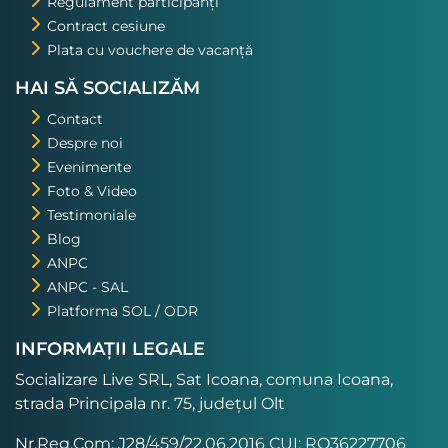
Regulament participanți
Contract cesiune
Plata cu vouchere de vacanță
HAI SĂ SOCIALIZĂM
Contact
Despre noi
Evenimente
Foto & Video
Testimoniale
Blog
ANPC
ANPC - SAL
Platforma SOL / ODR
INFORMAȚII LEGALE
Socializare Live SRL, Sat Icoana, comuna Icoana,
strada Principala nr. 75, județul Olt
Nr.Reg.Com: J28/459/22.06.2016 CUI: RO36227706