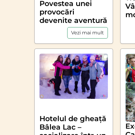
Povestea unei
Vâ
provocări
mo
devenite aventură
Vezi mai mult
Hotelul de gheață
Ex
Bâlea Lac –
Ca