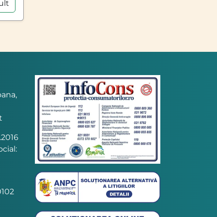
ult
oana,
t
.2016
cial:
102