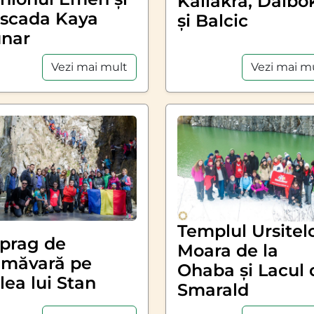
Kaliakra, Dalbo
scada Kaya
și Balcic
nar
Vezi mai m
Vezi mai mult
Templul Ursitelo
 prag de
Moara de la
imăvară pe
Ohaba și Lacul 
lea lui Stan
Smarald