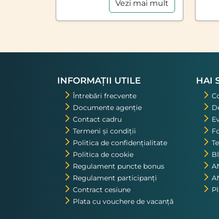
Vezi mai mult
INFORMAȚII UTILE
HAI 
Întrebări frecvente
C
Documente agenție
De
Contact cadru
E
Termeni și condiții
Fo
Politica de confidențialitate
Te
Politica de cookie
B
Regulament puncte bonus
A
Regulament participanți
A
Contract cesiune
P
Plata cu vouchere de vacanță