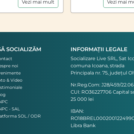
Vezi mai mult
Vezi mai m
SĂ SOCIALIZĂM
INFORMAȚII LEGALE
Socializare Live SRL, Sat Ic
ontact
comuna Icoana, strada
spre noi
Principala nr. 75, județul Ol
venimente
to & Video
Nr.Reg.Com: J28/459/22.06
stimoniale
CUI: RO36227706 Capital so
log
25 000 lei
NPC
NPC - SAL
IBAN:
latforma SOL / ODR
RO18BREL0002001224990
Libra Bank