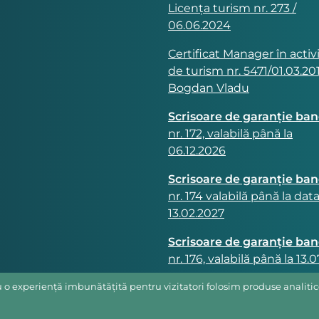
Licența turism nr. 273 /
06.06.2024
Certificat Manager în activ
de turism nr. 5471/01.03.201
Bogdan Vladu
Scrisoare de garanție ba
nr. 172, valabilă până la
06.12.2026
Scrisoare de garanție ba
nr. 174 valabilă până la dat
13.02.2027
Scrisoare de garanție ba
nr. 176, valabilă până la 13.
o experiență imbunătățită pentru vizitatori folosim produse analitice.