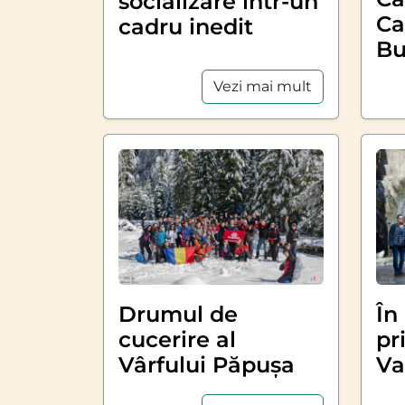
socializare într-un
Ca
cadru inedit
Bu
Vezi mai mult
Drumul de
În
cucerire al
pr
Vârfului Păpușa
Va