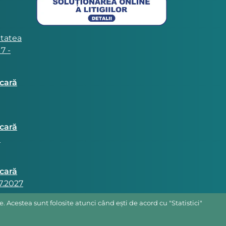
itatea
7 -
ncară
ncară
a
ncară
07.2027
 Acestea sunt folosite atunci când ești de acord cu "Statistici"