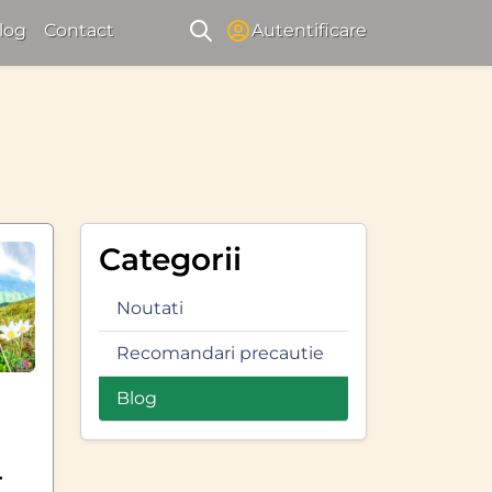
log
Contact
Autentificare
Categorii
Noutati
Recomandari precautie
Blog
i
-