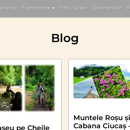
pre noi
Evenimente
Foto / Video
Testimoniale
B
Blog
Muntele Roșu ș
Cabana Ciucaș 
aseu pe Cheile