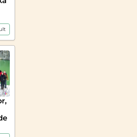
ka
ult
r,
de