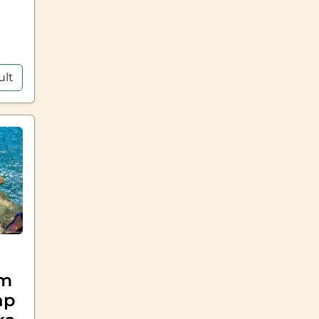
ult
ăm
ap