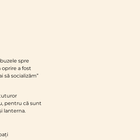
obuzele spre
 oprire a fost
ai să socializăm”
 tuturor
Eu, pentru că sunt
i lanterna.
pați