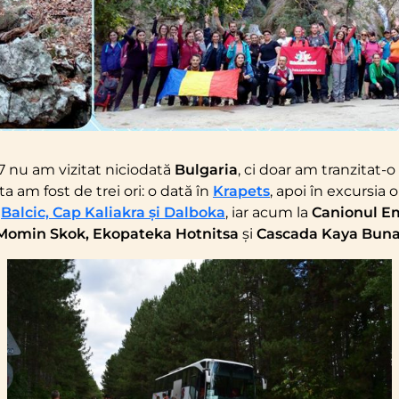
7 nu am vizitat niciodată
Bulgaria
, ci doar am tranzitat-
ta am fost de trei ori: o dată în
Krapets
, apoi în excursia 
a
Balcic, Cap Kaliakra și Dalboka
, iar acum la
Canionul E
Momin Skok, Ekopateka Hotnitsa
și
Cascada Kaya Buna