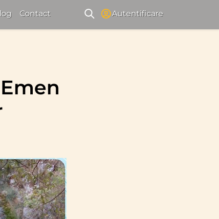
log
Contact
Autentificare
l Emen
r