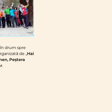
o în drum spre
organizată de „
Hai
men, Peștera
r
.