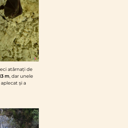
ieci atârnați de
13 m
, dar unele
aplecat și a