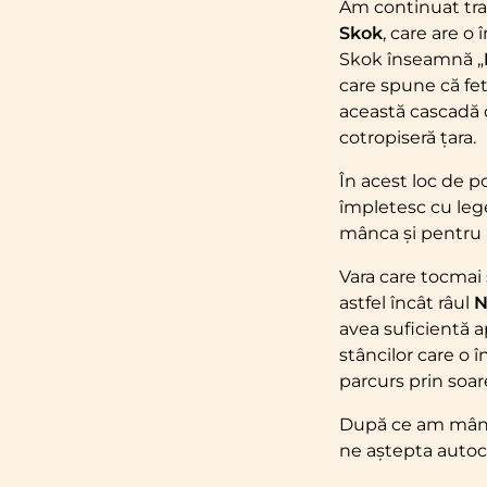
Am continuat tra
Skok
, care are o
Skok înseamnă „
care spune că fet
această cascadă d
cotropiseră țara.
În acest loc de p
împletesc cu leg
mânca și pentru a
Vara care tocmai 
astfel încât râul
N
avea suficientă 
stâncilor care o 
parcurs prin soar
După ce am mânca
ne aștepta autoc