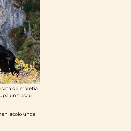
ensată de măreția
după un traseu
men, acolo unde