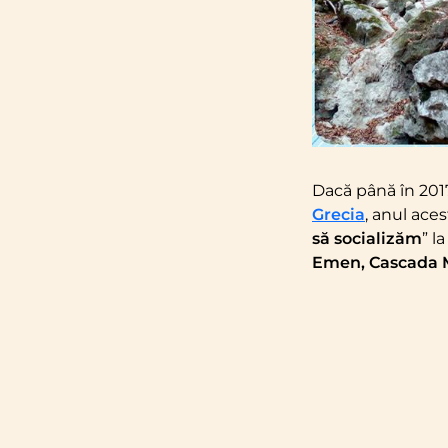
Dacă până în 201
Grecia
, anul aces
să socializăm
” l
Emen, Cascada 