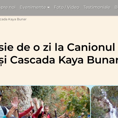
pre noi
Evenimente
Foto / Video
Testimoniale
B
ascada Kaya Bunar
sie de o zi la Canionu
și Cascada Kaya Buna