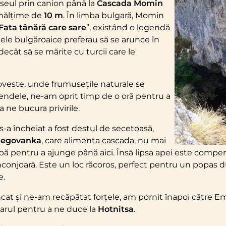
seul prin canion până la
Cascada Momin
 înălțime de
10 m
. În limba bulgară, Momin
Fata tânără care sare
”, existând o legendă
ele bulgăroaice preferau să se arunce în
ecât să se mărite cu turcii care le
oveste, unde frumusețile naturale se
endele, ne-am oprit timp de o oră pentru a
 ne bucura privirile.
s-a încheiat a fost destul de secetoasă,
egovanka
, care alimenta cascada, nu mai
apă pentru a ajunge până aici. Însă lipsa apei este comp
înconjoară. Este un loc răcoros, perfect pentru un popas 
e.
t și ne-am recăpătat forțele, am pornit înapoi către E
arul pentru a ne duce la
Hotnitsa
.