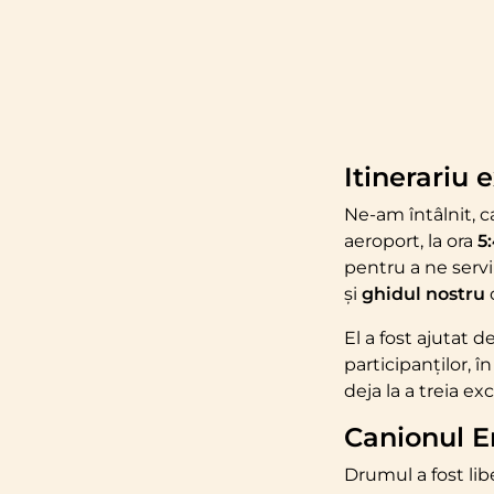
Itinerariu 
Ne-am întâlnit, c
aeroport, la ora
5
pentru a ne serv
și
ghidul nostru
El a fost ajutat 
participanților, î
deja la a treia e
Canionul 
Drumul a fost libe