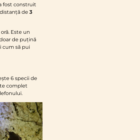
a fost construit
 distanță de
3
 oră. Este un
i doar de puțină
i cum să pui
ește 6 specii de
este complet
lefonului.