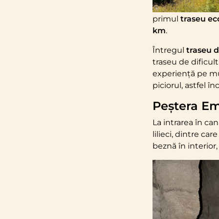
primul
traseu ec
km
.
Întregul
traseu 
traseu de dificul
experiență pe mun
piciorul, astfel în
Peștera E
La intrarea în ca
lilieci, dintre c
beznă în interior