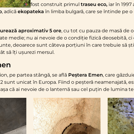
fost construit primul
traseu eco,
iar în 1997 
o
, adică
ekopateka
în limba bulgară, care se întinde pe o
durează aproximativ 5 ore
, cu tot cu pauza de masă de o
tate medie; nu ai nevoie de o condiție fizică deosebită, c
te, deoarece sunt câteva porțiuni în care trebuie să ști
cât să îți ușurezi mersul.
men
nion, pe partea stângă, se află
Peștera Emen
, care găzdui
are 2 sunt unicat în Europa. Fiind o peșteră neamenajată, 
, așa că ai nevoie de o lanternă sau cel puțin de lumina te