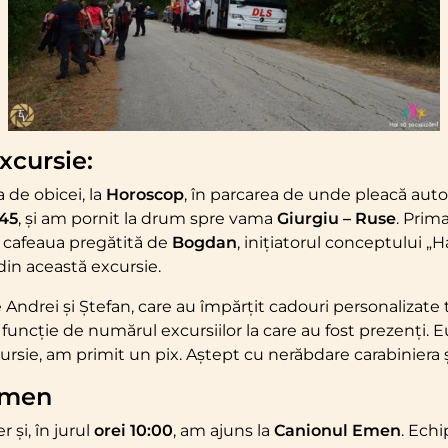
excursie:
a de obicei, la
Horoscop
, în parcarea de unde pleacă aut
:45
, și am pornit la drum spre vama
Giurgiu – Ruse
. Prima
i cafeaua pregătită de
Bogdan
, inițiatorul conceptului „H
din această excursie.
de Andrei și Ștefan, care au împărțit cadouri personalizate
n funcție de numărul excursiilor la care au fost prezenți. 
xcursie, am primit un pix. Aștept cu nerăbdare carabiniera ș
Emen
r și, în jurul
orei 10:00
, am ajuns la
Canionul Emen
. Echi