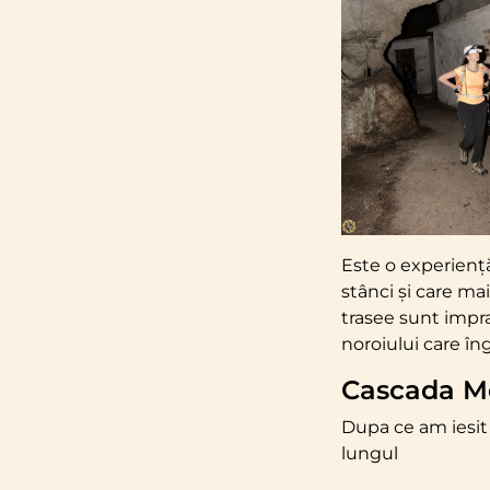
Este o experiență 
stânci și care ma
trasee sunt impra
noroiului care în
Cascada M
Dupa ce am iesit
lungul