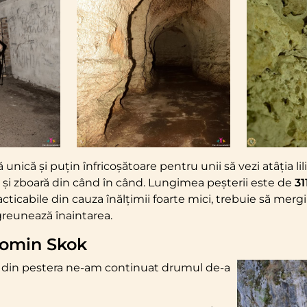
unică și puțin înfricoșătoare pentru unii să vezi atâția lil
i și zboară din când în când. Lungimea peșterii este de
31
cticabile din cauza înălțimii foarte mici, trebuie să mergi 
greunează înaintarea.
omin Skok
 din pestera ne-am continuat drumul de-a