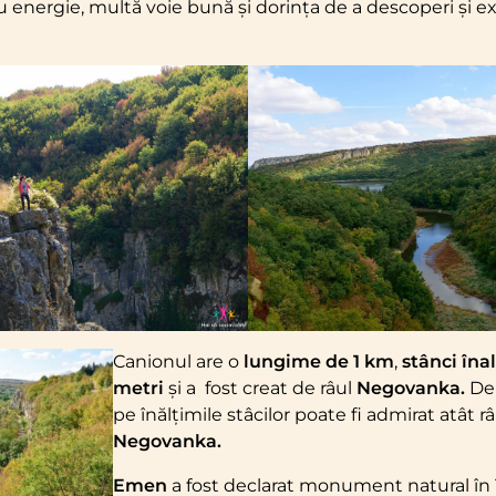
 energie, multă voie bună și dorința de a descoperi și exp
Canionul are o
lungime de 1 km
,
stânci îna
metri
și a fost creat de râul
Negovanka.
De
pe înălțimile stâcilor poate fi admirat atât râu
Negovanka.
Emen
a fost declarat monument natural în 1