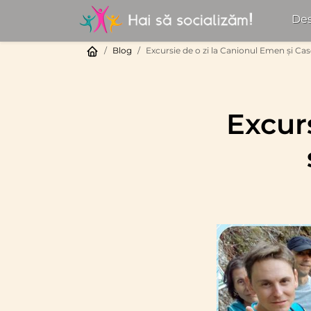
Des
Blog
Excursie de o zi la Canionul Emen și C
Excur