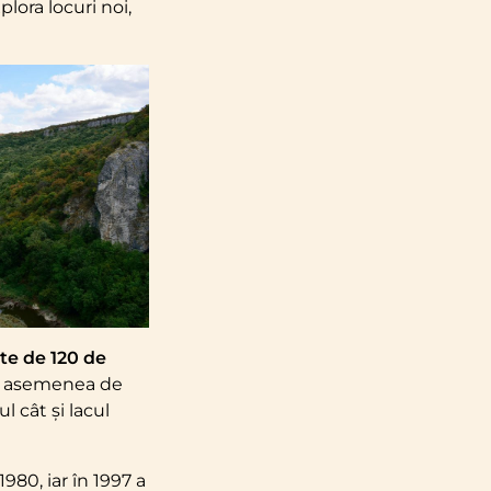
lora locuri noi,
lte de 120 de
 asemenea de
l cât și lacul
980, iar în 1997 a