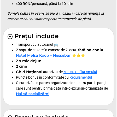
400 RON/persoană, până la 10 iulie
Sumele plătite în avans se pierd în cazul în care se renunță la
rezervare sau nu sunt respectate termenele de plată.
Prețul include
Transport cu autocarul 🚌
fără balcon
2 nopți de cazare în camere de 2 locuri
la
Hotel Melsa Koop – Nessebar ⭐⭐⭐
2 x mic dejun
2 cine
Ghid Național
autorizat de
Ministerul Turismului
Puncte bonus în conformitate cu
Regulamentul
O surpriză din partea organizatorilor pentru participanții
care sunt pentru prima dată într-o excursie organizată de
Hai să socializăm!