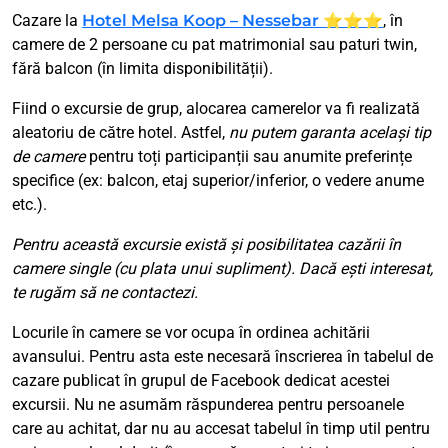
Cazare la
Hotel Melsa Koop – Nessebar ⭐⭐⭐
, în
camere de 2 persoane cu pat matrimonial sau paturi twin,
fără balcon (în limita disponibilității).
Fiind o excursie de grup, alocarea camerelor va fi realizată
aleatoriu de către hotel. Astfel,
nu putem garanta același tip
de camere
pentru toți participanții sau anumite preferințe
specifice (ex: balcon, etaj superior/inferior, o vedere anume
etc.).
Pentru această excursie există și posibilitatea cazării în
camere single (cu plata unui supliment). Dacă ești interesat,
te rugăm să ne contactezi.
Locurile în camere se vor ocupa în ordinea achitării
avansului. Pentru asta este necesară înscrierea în tabelul de
cazare publicat în grupul de Facebook dedicat acestei
excursii. Nu ne asumăm răspunderea pentru persoanele
care au achitat, dar nu au accesat tabelul în timp util pentru