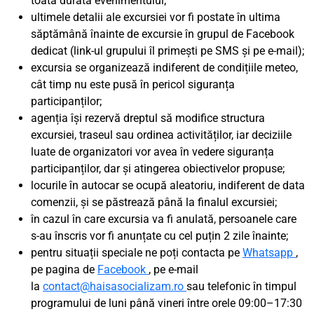
toată durata evenimentului;
ultimele detalii ale excursiei vor fi postate în ultima
săptămână înainte de excursie în grupul de Facebook
dedicat (link-ul grupului îl primești pe SMS și pe e-mail);
excursia se organizează indiferent de condițiile meteo,
cât timp nu este pusă în pericol siguranța
participanților;
agenția își rezervă dreptul să modifice structura
excursiei, traseul sau ordinea activităților, iar deciziile
luate de organizatori vor avea în vedere siguranța
participanților, dar și atingerea obiectivelor propuse;
locurile în autocar se ocupă aleatoriu, indiferent de data
comenzii, și se păstrează până la finalul excursiei;
în cazul în care excursia va fi anulată, persoanele care
s-au înscris vor fi anunțate cu cel puțin 2 zile înainte;
pentru situații speciale ne poți contacta pe
Whatsapp
,
pe pagina de
Facebook
, pe e-mail
la
contact@haisasocializam.ro
sau telefonic în timpul
programului de luni până vineri între orele 09:00–17:30