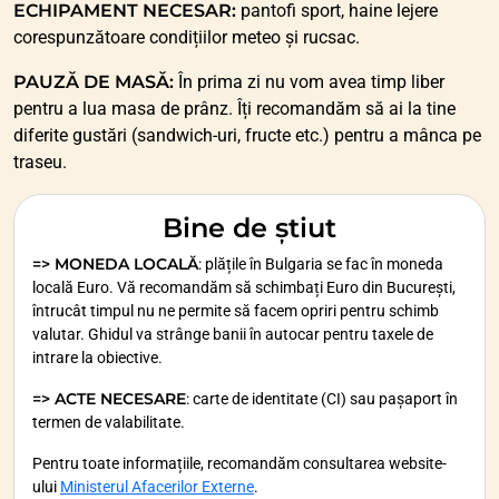
ECHIPAMENT NECESAR:
pantofi sport, haine lejere
corespunzătoare condițiilor meteo și rucsac.
PAUZĂ DE MASĂ:
În prima zi nu vom avea timp liber
pentru a lua masa de prânz. Îți recomandăm să ai la tine
diferite gustări (sandwich-uri, fructe etc.) pentru a mânca pe
traseu.
Bine de știut
=> MONEDA LOCALĂ
: plățile în Bulgaria se fac în moneda
locală Euro. Vă recomandăm să schimbați Euro din București,
întrucât timpul nu ne permite să facem opriri pentru schimb
valutar. Ghidul va strânge banii în autocar pentru taxele de
intrare la obiective.
=> ACTE NECESARE
: carte de identitate (CI) sau pașaport în
termen de valabilitate.
Pentru toate informațiile, recomandăm consultarea website-
ului
Ministerul Afacerilor Externe
.