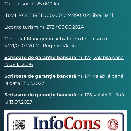
Capital social: 25 000 lei
IBAN: RO18BREL0002001224990102 Libra Bank
Licența turism nr. 273 / 06.06.2024
Certificat Manager în activitatea de turism nr.
5471/01.03.2017 - Bogdan Vladu
Scrisoare de garanție bancară
nr. 172, valabilă până
la 06.12.2026
Scrisoare de garanție bancară
nr. 174 valabilă până
la data 13.02.2027
Scrisoare de garanție bancară
nr. 176, valabilă până
la 13.07.2027