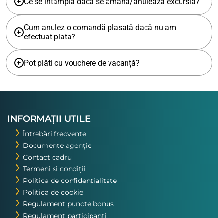
Ce se întâmplă dacă se amână/anulează excursia?
Cum anulez o comandă plasată dacă nu am
efectuat plata?
Pot plăti cu vouchere de vacanță?
INFORMAȚII UTILE
Întrebări frecvente
Documente agenție
Contact cadru
Termeni și condiții
Politica de confidențialitate
Politica de cookie
Regulament puncte bonus
Regulament participanți