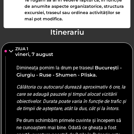
Te rugăm să ai în vedere faptul că, în funcție
de anumite aspecte organizatorice, structura
excursiei, traseul sau ordinea activităților se
mai pot modifica.
Itinerariu
ZIUA 1
vineri, 7 august
Dimineața pornim la drum pe traseul
București -
Giurgiu - Ruse - Shumen - Pliska.
Călătoria cu autocarul durează aproximativ 6 ore, la
care se adaugă pauzele și timpul alocat vizitării
obiectivelor. Durata poate varia în funcție de trafic și
de timpii de așteptare, atât la dus, cât și la întors.
Pe drum schimbăm primele cuvinte și începem să
ne cunoaștem mai bine. Odată ce gheața a fost