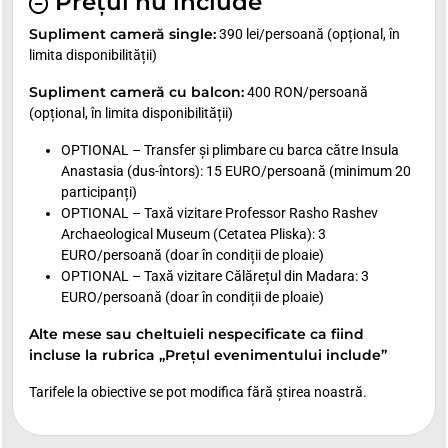
Prețul nu include
Supliment cameră single:
390 lei/persoană (opțional, în
limita disponibilității)
Supliment cameră cu balcon:
400 RON/persoană
(opțional, în limita disponibilității)
OPTIONAL – Transfer și plimbare cu barca către Insula
Anastasia (dus-întors): 15 EURO/persoană (minimum 20
participanți)
OPTIONAL – Taxă vizitare Professor Rasho Rashev
Archaeological Museum (Cetatea Pliska): 3
EURO/persoană (doar în condiții de ploaie)
OPTIONAL – Taxă vizitare Călărețul din Madara: 3
EURO/persoană (doar în condiții de ploaie)
Alte mese sau cheltuieli nespecificate ca fiind
incluse la rubrica „Prețul evenimentului include”
Tarifele la obiective se pot modifica fără știrea noastră.