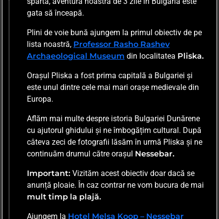
spartă, aventura noastră de 3 zile în Bulgaria este
gata să înceapă.
Plini de voie bună ajungem la primul obiectiv de pe
lista noastră,
Professor Rasho Rashev
Archaeological Museum
din localitatea
Pliska.
Orașul Pliska a fost prima capitală a Bulgariei și
este unul dintre cele mai mari orașe medievale din
Europa.
Aflăm mai multe despre istoria Bulgariei Dunărene
cu ajutorul ghidului și ne îmbogățim cultural. După
câteva zeci de fotografii lăsăm în urmă Pliska și ne
continuăm drumul către orașul
Nessebar.
Important:
Vizităm acest obiectiv doar dacă se
anunță ploaie. În caz contrar ne vom bucura de mai
mult timp la plajă.
Ajungem la
Hotel Melsa Koop – Nessebar