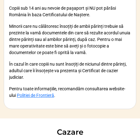
Copiii sub 14 ani au nevoie de pașaport și NU pot părăsi
România în baza Certificatului de Naștere.
Minorii care nu călătoresc însoțiți de ambii părinți trebuie să
prezinte la vamă documentele din care să rezulte acordul unuia
dintre părinți sau al ambilor părinți, după caz. Pentru o mai
mare operativitate este bine să aveți și o fotocopie a
documentelor ce poate fi oprită la vamă.
În cazul în care copiii nu sunt însoțiți de niciunul dintre părinți,
adultul care îi însoțește va prezenta și Certificat de cazier
judiciar.
Pentru toate informațiile, recomandăm consultarea website-
ului
Poliției de Frontieră
.
Cazare