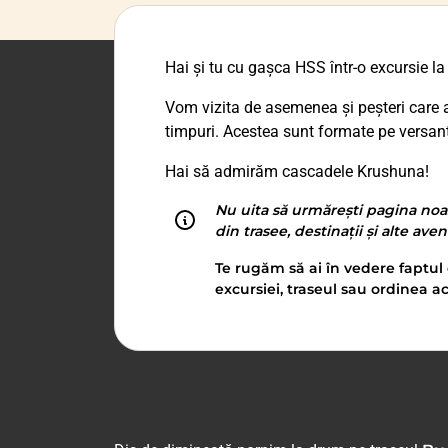
Hai și tu cu gașca HSS într-o excursie l
Vom vizita de asemenea și peșteri care a
timpuri. Acestea sunt formate pe versanț
Hai să admirăm cascadele Krushuna!
Nu uita să urmărești pagina noa
din trasee, destinații și alte ave
Te rugăm să ai în vedere faptul 
excursiei, traseul sau ordinea ac