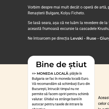
Vorbim despre mai mult decât o operă de artă, po
Renașterii Bulgare, Kolyu Ficheto.
Se lasă seara, așa că ne luăm la revedere de la
această frumoasă excursie la cascadele Krushu
Ne întoarcem pe direcția
Levski - Ruse - Giur
Bine de știut
=> MONEDA LOCALĂ
: plățile în
Bulgaria se fac în moneda locală Euro.
Vă recomandăm să schimbați Euro din
București, întrucât timpul nu ne
permite să facem opriri pentru schimb
Aceas
valutar. Ghidul va strânge banii în
celor 
autocar pentru taxele de intrare la