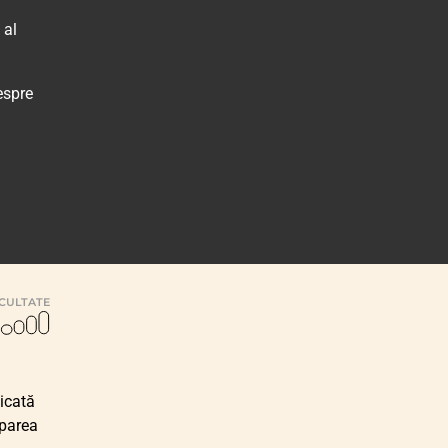
 al
espre
ICULTATE
icată
iparea