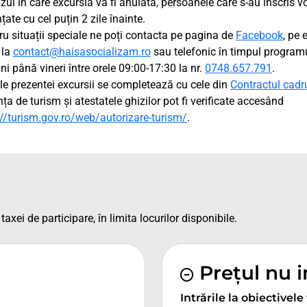
azul în care excursia va fi anulată, persoanele care s-au înscris vo
țate cu cel puțin 2 zile înainte.
ru situații speciale ne poți contacta pe pagina de
Facebook
, pe e
 la
contact@haisasocializam.ro
sau telefonic în timpul program
uni până vineri între orele 09:00-17:30 la nr.
0748.657.791
.
le prezentei excursii se completează cu cele din
Contractul cadr
nța de turism și atestatele ghizilor pot fi verificate accesând
://turism.gov.ro/web/autorizare-turism/
.
taxei de participare, în limita locurilor disponibile.
Prețul nu 
Intrările la obiectivele