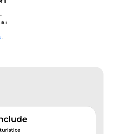
r fi
-
ului
u
.
include
 turistice