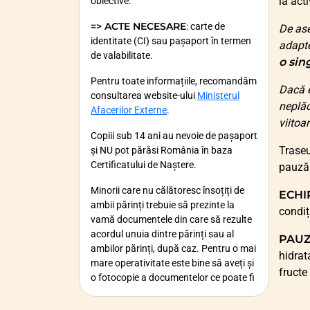
la act
obiective.
=> ACTE NECESARE
: carte de
De ase
identitate (CI) sau pașaport în termen
adapte
de valabilitate.
o sin
Pentru toate informațiile, recomandăm
Dacă e
consultarea website-ului
Ministerul
neplăc
Afacerilor Externe
.
viitoar
Copiii sub 14 ani au nevoie de pașaport
Traseu
și NU pot părăsi România în baza
Certificatului de Naștere.
pauză
Minorii care nu călătoresc însoțiți de
ECHI
ambii părinți trebuie să prezinte la
condiț
vamă documentele din care să rezulte
acordul unuia dintre părinți sau al
PAUZ
ambilor părinți, după caz. Pentru o mai
hidrat
mare operativitate este bine să aveți și
fructe
o fotocopie a documentelor ce poate fi
oprită la vamă.