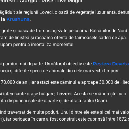
urești - Giurgiu - Ruse - Dve Mogili
.
tăgăduit ale regiunii Loveci, o oază de vegetație luxuriantă, den
 la
Krushuna
.
tesc grote și cascade frumos așezate pe coama Balcanilor de Nord.
ăm de liniștea și răcoarea oferită de faimoasele căderi de apă.
 grupăm pentru a imortaliza momentul.
i pornim mai departe. Următorul obiectiv este
Peștera Devet
eni și diferite specii de animale din cele mai vechi timpuri.
0.000 de ani, iar astăzi este căminul a aproape 30.000 de liliec
și interesante orașe bulgare,
Loveci
. Acesta se mândrește cu o
rită dispunerii sale de-o parte și de alta a râului Osam.
nd traversat de multe poduri. Unul dintre ele este și cel mai val
, iar perioada în care a fost construit este cuprinsă între 1872 