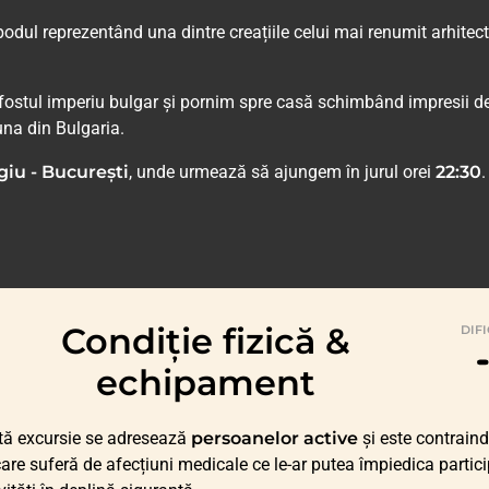
dul reprezentând una dintre creațiile celui mai renumit arhitect
 fostul imperiu bulgar și pornim spre casă schimbând impresii d
na din Bulgaria.
giu - București
, unde urmează să ajungem în jurul orei
22:30
.
Condiție fizică &
DIF
echipament
tă excursie se adresează
persoanelor active
și este contraind
care suferă de afecțiuni medicale ce le-ar putea împiedica partic