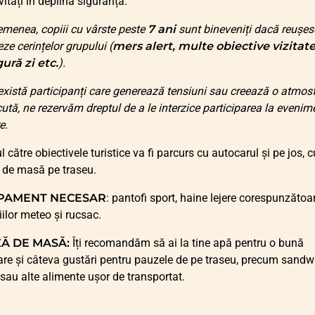
ivități în deplină siguranță.
menea, copiii cu vârste peste
7 ani
sunt bineveniți dacă reușes
ze cerințelor grupului (
mers alert, multe obiective vizitate
gură zi etc.
).
xistă participanți care generează tensiuni sau creează o atmos
ută, ne rezervăm dreptul de a le interzice participarea la evenim
e.
l către obiectivele turistice va fi parcurs cu autocarul și pe jos, c
 de masă pe traseu.
PAMENT NECESAR
: pantofi sport, haine lejere corespunzătoa
iilor meteo și rucsac.
Ă DE MASĂ:
Îți recomandăm să ai la tine apă pentru o bună
are și câteva gustări pentru pauzele de pe traseu, precum sandwi
 sau alte alimente ușor de transportat.