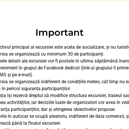
Important
tivul principal al excursiei este acela de socializare, și nu turisti
rsia se organizează cu minimum 30 de participanți.
mele detalii ale excursiei vor fi postate în ultima săptămână înain
veniment în grupul de Facebook dedicat (link-ul grupului îl prime
MS și pe e-mail).
rsia se organizează indiferent de condițiile meteo, cât timp nu e
 în pericol siguranța participanților.
ția își rezervă dreptul să modifice structura excursiei, traseul sa
ea activităților, iar deciziile luate de organizatori vor avea în ve
ranța participanților, dar și atingerea obiectivelor propuse.
rile în autocar se ocupă aleatoriu, indiferent de data comenzii, ș
rează până la finalul excursiei.