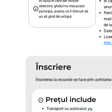
În c
În cazul în care din motive
obiective, ghidul nu mai poate
anun
participa, acesta va fi înlocuit de
Pent
un alt ghid din echipă
mail
de l
Date
Lice
http
Înscriere
Înscrierea la excursie se face prin achitarea 
Prețul include
Transport cu autocarul 🚌