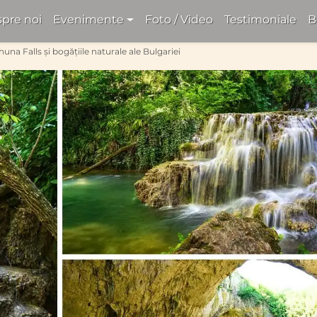
pre noi
Evenimente
Foto / Video
Testimoniale
B
una Falls și bogățiile naturale ale Bulgariei