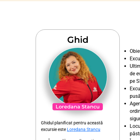
În cazul în care copiii nu sunt însoțiți de
niciunul dintre părinți, adultul care îi
însoțește va prezenta și Certificat de
cazier judiciar.
Pentru toate informațiile, recomandăm
Ghid
consultarea website-ului
Poliției de
Frontieră
.
Obiec
Excu
Ulti
de e
pe S
Excu
pusă
Agen
Loredana Stancu
ordin
sigu
Ghidul planificat pentru această
Locu
excursie este
Loredana Stancu
păst