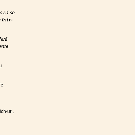
c să se
 într-
feră
ente
u
re
ch-uri,