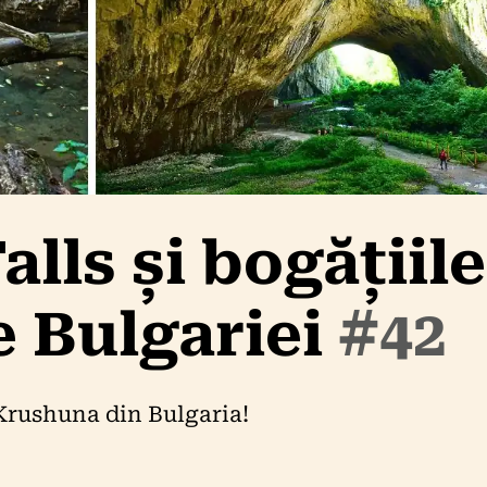
lls și bogățiile
e Bulgariei
#42
Krushuna din Bulgaria!