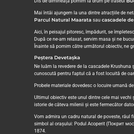
Dis de dimineață pornim la drum pe traseul
Buc
Mai întâi ajungem la una dintre atracțiile de ne
Parcul Natural Maarata
sau
cascadele de
Aici, în peisajul pitoresc, împădurit, se împle
După ce ne-am relaxat, servim masa și ne bucur
Înainte să pornim către următorul obiectiv, ne
Peștera Devetașka
Ne luăm la revedere de la cascadele Krushuna ș
cunoscută pentru faptul că a fost locuită de oam
Probele materiale dovedesc o locuire umană de 7
Ultimul obiectiv este unul dintre cele mai vechi 
istorie de câteva milenii și este fermecător dato
Vom admira un cadru natural de poveste, râul fii
simbol al orașului: Podul Acoperit (Покрит мост)
1874.