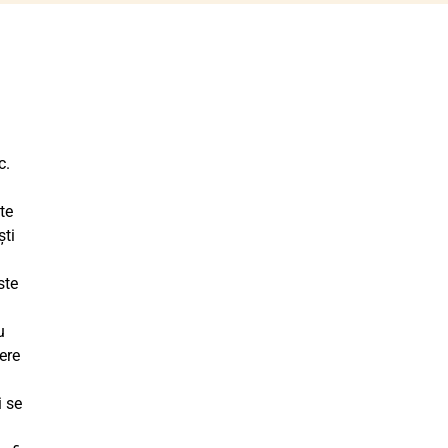
c.
te
ști
ste
u
dere
i se