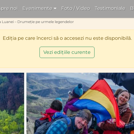
pre noi
Evenimente
Foto / Video
Testimoniale
B
a Luanei – Drumeție pe urmele legendelor
Ediția pe care încerci să o accesezi nu este disponibilă.
Vezi edițiile curente