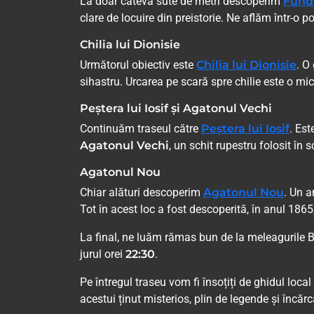
La doar câteva sute de metri descoperim
Fundu
clare de locuire din preistorie. Ne aflăm într-
Chilia lui Dionisie
Următorul obiectiv este
Chilia lui Dionisie
. O
sihastru. Urcarea pe scară spre chilie este o mi
Peștera lui Iosif și Agatonul Vechi
Continuăm traseul către
Peștera lui Iosif
. Est
Agatonul Vechi
, un schit rupestru folosit în 
Agatonul Nou
Chiar alături descoperim
Agatonul Nou
. Un a
Tot în acest loc a fost descoperită, în anul 18
La final, ne luăm rămas bun de la meleagurile Bu
jurul orei
22:30
.
Pe întregul traseu vom fi însoțiți de ghidul loca
acestui ținut misterios, plin de legende și încărc