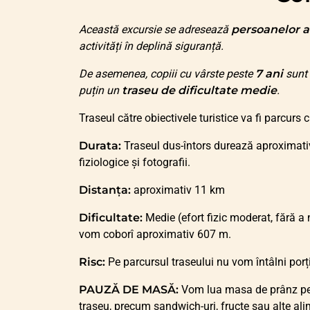
Această excursie se adresează
persoanelor a
activități în deplină siguranță.
De asemenea, copiii cu vârste peste
7 ani
sunt 
puțin un
traseu de dificultate medie
.
Traseul către obiectivele turistice va fi parcurs 
Durata:
Traseul dus-întors durează aproximativ
fiziologice și fotografii.
Distanța:
aproximativ 11 km
Dificultate:
Medie (efort fizic moderat, fără a
vom coborî aproximativ 607 m.
Risc:
Pe parcursul traseului nu vom întâlni porț
PAUZĂ DE MASĂ:
Vom lua masa de prânz pe t
traseu, precum sandwich-uri, fructe sau alte ali