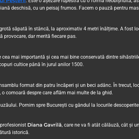
l Peșterii
. Este o așezare rupestră cu o formă neobișnuită, ast
o poiană deschisă, cu un peisaj frumos. Facem o pauză pentru mas
 grotă săpată în stâncă, la aproximativ 4 metri înălțime. A fost l
că provocare, dar merită fiecare pas.
e cea mai importantă și cea mai bine conservată dintre sihăstrii
scopuri cultice până în jurul anilor 1500.
nsamblu format din patru încăperi și un beci adânc. În trecut, loc
65, o comoară despre care aflăm mai multe de la ghid.
zăului. Pornim spre București cu gândul la locurile descoperite 
l profesionist
Diana Gavrilă
, care ne va fi atât călăuză, cât și 
ătură istorică.