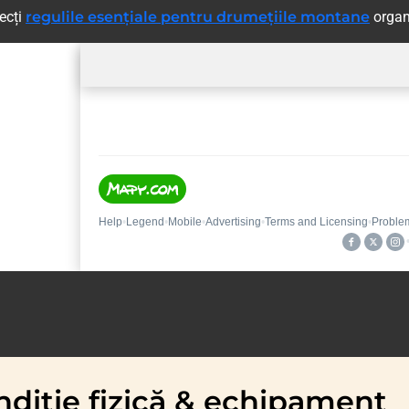
pecți
regulile esențiale pentru drumețiile montane
organ
diție fizică & echipament