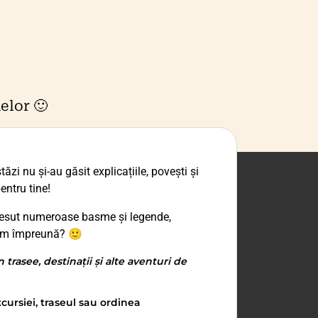
elor 🙂
ăzi nu și-au găsit explicațiile, povești și
entru tine!
 țesut numeroase basme și legende,
rim împreună? 🙂
trasee, destinații și alte aventuri de
cursiei, traseul sau ordinea