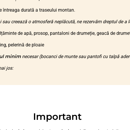
 întreaga durată a traseului montan.
i sau creează o atmosferă neplăcută, ne rezervăm dreptul de a le 
lțăminte de apă, prosop, pantaloni de drumeție, geacă de drumeți
ing, pelerină de ploaie
ul minim
necesar (bocanci de munte sau pantofi cu talpă adere
ai jos:
Important