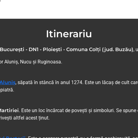
Itinerariu
București - DN1 - Ploiești - Comuna Colți (jud. Buzău)
, 
lor Aluniș, Nucu și Ruginoasa.
 Aluniș
, săpată în stâncă în anul 1274. Este un lăcaș de cult c
 piatră.
artiriei
. Este un loc încărcat de povești și simboluri. Se spune c
vești altfel acest ținut.