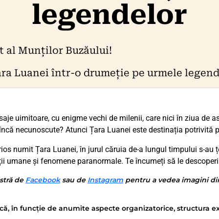
legendelor
 al Munților Buzăului!
a Luanei într-o drumeție pe urmele legend
saje uimitoare, cu enigme vechi de milenii, care nici în ziua de ast
ii încă necunoscute? Atunci Țara Luanei este destinația potrivită p
ios numit Țara Luanei, în jurul căruia de-a lungul timpului s-au
riții umane și fenomene paranormale. Te încumeți să le descope
stră de
Facebook
sau de
Instagram
pentru a vedea imagini din 
că, în funcție de anumite aspecte organizatorice, structura ex
.