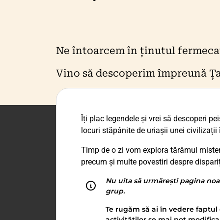
Ne întoarcem în ținutul fermecat
Vino să descoperim împreună Țar
Îți plac legendele și vrei să descoperi pei
locuri stăpânite de uriașii unei civilizaț
Timp de o zi vom explora tărâmul mister
precum și multe povestiri despre dispa
Nu uita să urmărești pagina noa
grup.
Te rugăm să ai în vedere faptul 
activităților se mai pot modifica