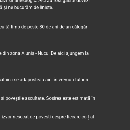
ăzi sit arheologic. Aici au fost găsite dovezi
ă și ne bucurăm de liniște.
ocuită timp de peste 30 de ani de un călugăr
le din zona Aluniș - Nucu. De aici ajungem la
alnicii se adăposteau aici în vremuri tulburi.
și poveștile ascultate. Sosirea este estimată în
un izvor nesecat de povești despre fiecare colț al