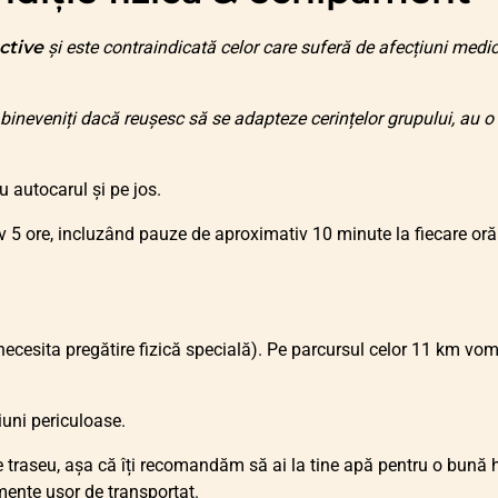
ctive
și este contraindicată celor care suferă de afecțiuni medic
bineveniți dacă reușesc să se adapteze cerințelor grupului, au o 
cu autocarul și pe jos.
 5 ore, incluzând pauze de aproximativ 10 minute la fiecare oră 
 necesita pregătire fizică specială). Pe parcursul celor 11 km vo
iuni periculoase.
raseu, așa că îți recomandăm să ai la tine apă pentru o bună hi
mente ușor de transportat.