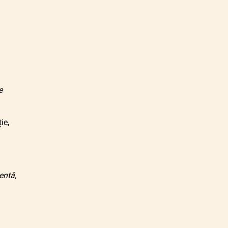
e
ie,
entă,