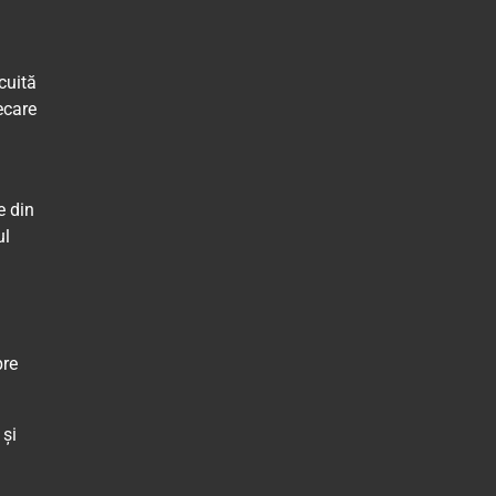
cuită
ecare
e din
ul
pre
 și