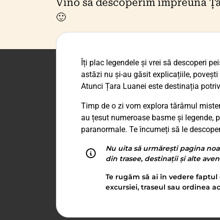
Vino să descoperim împreună Ța
🙂
Îți plac legendele și vrei să descoperi pe
astăzi nu și-au găsit explicațiile, povești
Atunci Țara Luanei este destinația potriv
Timp de o zi vom explora tărâmul misteri
au țesut numeroase basme și legende, pr
paranormale. Te încumeți să le descop
Nu uita să urmărești pagina noa
din trasee, destinații și alte ave
Te rugăm să ai în vedere faptul 
excursiei, traseul sau ordinea ac