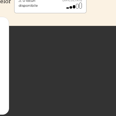
elor
0 locuri
DIFICULTATE
disponibile