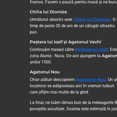
frumos. Facem o pauză pentru masă și ne bucur
Chilia lui Dionisie
Următorul obiectiv este
Chilia lui Dionisie
. O
timp de peste 30 de ani de un călugăr sihastru. 
pas.
Peștera lui Iosif și Agatonul Vechi
Continuăm traseul către
Peștera lui Iosif
. Est
zona Aluniș - Nucu. De aici ajungem la
Agaton
anilor 1500.
Agatonul Nou
Chiar alături descoperim
Agatonul Nou
. Un a
localnicii se adăposteau aici în vremuri tulburi
care aflăm mai multe de la ghid.
La final, ne luăm rămas bun de la meleagurile B
poveștile ascultate. Sosirea este estimată în jur