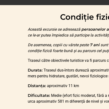
Condiție fi
Această excursie se adresează
persoanelor a
ce le-ar putea împiedica să participe la activităț
De asemenea, copiii cu vârste peste
7 ani
sunt 
condiție fizică foarte bună și au parcurs cel pu
Traseul către obiectivele turistice va fi parcurs 
Durata:
Traseul dus-întors durează aproximativ
mers pentru hidratare, gustări, nevoi fiziologice ș
Distanța:
aproximativ 11 km
Dificultate:
Medie (efort fizic moderat, fără a 
urca aproximativ 581 m diferență de nivel și v