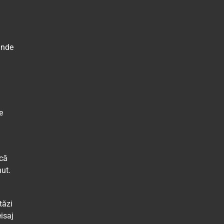
unde
e
 că
nut.
tăzi
eisaj