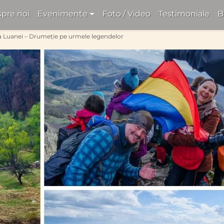
pre noi
Evenimente
Foto / Video
Testimoniale
B
a Luanei – Drumeție pe urmele legendelor