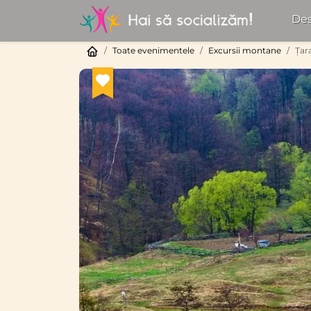
Des
Toate evenimentele
Excursii montane
Țar