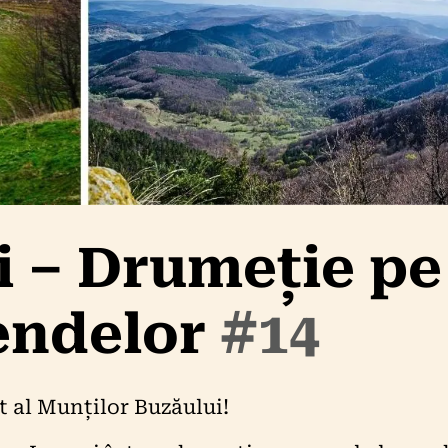
i – Drumeție pe
endelor
#14
 al Munților Buzăului!