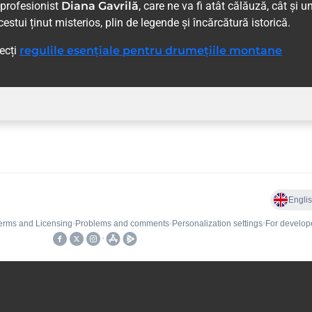
l profesionist
Diana Gavrilă
, care ne va fi atât călăuză, cât și u
estui ținut misterios, plin de legende și încărcătură istorică.
pecți
regulile esențiale pentru drumețiile montane