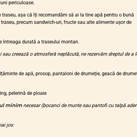
iuni periculoase.
raseu, așa că îți recomandăm să ai la tine apă pentru o bună
 traseu, precum sandwich-uri, fructe sau alte alimente ușor de
 întreaga durată a traseului montan.
i sau creează o atmosferă neplăcută, ne rezervăm dreptul de a l
lțăminte de apă, prosop, pantaloni de drumeție, geacă de drumeț
ing, pelerină de ploaie
ul minim
necesar (bocanci de munte sau pantofi cu talpă ader
ai jos: