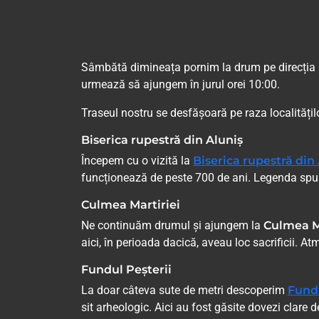
Sâmbătă dimineața pornim la drum pe direcția
urmează să ajungem în jurul orei 10:00.
Traseul nostru se desfășoară pe raza localități
Biserica rupestră din Aluniș
Începem cu o vizită la
Biserica rupestră din
funcționează de peste 700 de ani. Legenda spune 
Culmea Martiriei
Ne continuăm drumul și ajungem la
Culmea M
aici, în perioada dacică, aveau loc sacrificii. At
Fundul Peșterii
La doar câteva sute de metri descoperim
Fundu
sit arheologic. Aici au fost găsite dovezi clare 