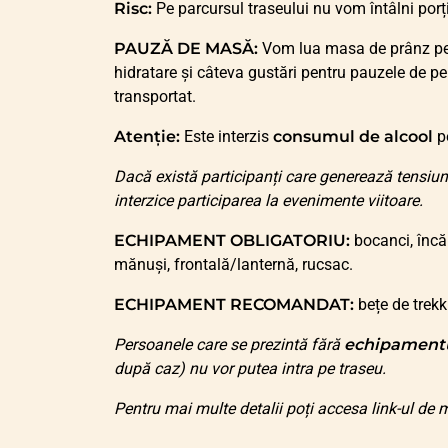
Risc:
Pe parcursul traseului nu vom întâlni porț
PAUZĂ DE MASĂ:
Vom lua masa de prânz pe t
hidratare și câteva gustări pentru pauzele de pe
transportat.
Atenție:
Este interzis
consumul de alcool
pe
Dacă există participanți care generează tensiun
interzice participarea la evenimente viitoare.
ECHIPAMENT OBLIGATORIU:
bocanci, încă
mănuși, frontală/lanternă, rucsac.
ECHIPAMENT RECOMANDAT:
bețe de trekk
Persoanele care se prezintă fără
echipament
după caz) nu vor putea intra pe traseu.
Pentru mai multe detalii poți accesa link-ul de m