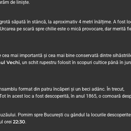
ăm de liniște.
 grotă săpată în stâncă, la aproximativ 4 metri înălțime. A fost lo
Urcarea pe scară spre chilie este o mică provocare, dar merită fi
e cea mai importantă și cea mai bine conservată dintre sihăstriil
ul Vechi
, un schit rupestru folosit în scopuri cultice până în jur
nsamblu format din patru încăperi și un beci adânc. În trecut,
. Tot în acest loc a fost descoperită, în anul 1865, o comoară des
uzăului. Pornim spre București cu gândul la locurile descoperite
ul orei
22:30
.