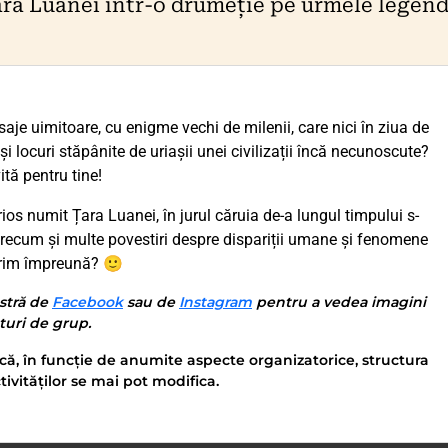
ra Luanei într-o drumeție pe urmele legend
isaje uimitoare, cu enigme vechi de milenii, care nici în ziua de
 și locuri stăpânite de uriașii unei civilizații încă necunoscute?
ită pentru tine!
os numit Țara Luanei, în jurul căruia de-a lungul timpului s-
ecum și multe povestiri despre dispariții umane și fenomene
erim împreună? 🙂
stră de
Facebook
sau de
Instagram
pentru a vedea imagini
nturi de grup.
că, în funcție de anumite aspecte organizatorice, structura
tivităților se mai pot modifica.