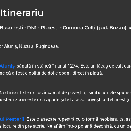
Itinerariu
București - DN1 - Ploiești - Comuna Colți (jud. Buzău)
, 
lor Aluniș, Nucu și Ruginoasa.
 Aluniș
, săpată în stâncă în anul 1274. Este un lăcaș de cult car
că a fost cioplită de doi ciobani, direct în piatră.
artiriei
. Este un loc încărcat de povești și simboluri. Se spune
mosfera zonei este una aparte și te face să privești altfel acest ți
l Peșterii
. Este o așezare rupestră cu o formă neobișnuită, as
de locuire din preistorie. Ne aflăm într-o poiană deschisă, cu un p