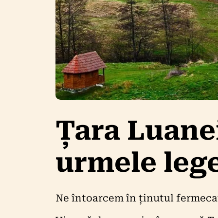
Țara Luane
urmele leg
Ne întoarcem în ținutul fermecat