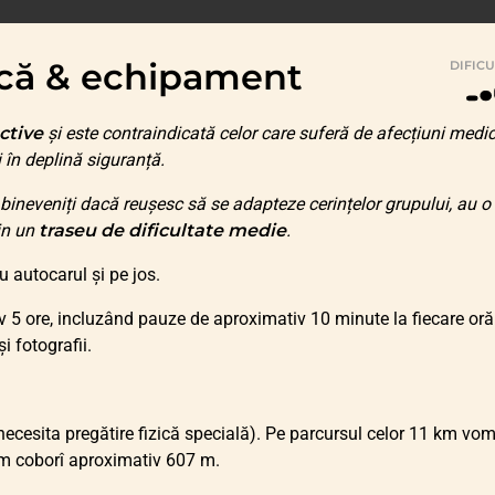
zică & echipament
DIFIC
ctive
și este contraindicată celor care suferă de afecțiuni medi
i în deplină siguranță.
bineveniți dacă reușesc să se adapteze cerințelor grupului, au o
țin un
traseu de dificultate medie
.
cu autocarul și pe jos.
 5 ore, incluzând pauze de aproximativ 10 minute la fiecare oră
i fotografii.
necesita pregătire fizică specială). Pe parcursul celor 11 km vo
om coborî aproximativ 607 m.