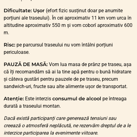
Dificultate:
Ușor
(efort fizic susținut doar pe anumite
porțiuni ale traseului). În cei aproximativ 11 km vom urca în
altitudine aproximativ 550 m și vom coborî aproximativ 600
m.
Risc:
pe parcursul traseului nu vom întâlni porțiuni
periculoase.
PAUZĂ DE MASĂ:
Vom lua masa de prânz pe traseu, așa
că îți recomandăm să ai la tine apă pentru o bună hidratare
și câteva gustări pentru pauzele de pe traseu, precum
sandwich-uri, fructe sau alte alimente ușor de transportat.
Atenție:
Este interzis
consumul de alcool
pe întreaga
durată a traseului montan.
Dacă există participanți care generează tensiuni sau
creează o atmosferă neplăcută, ne rezervăm dreptul de a le
interzice participarea la evenimente viitoare.