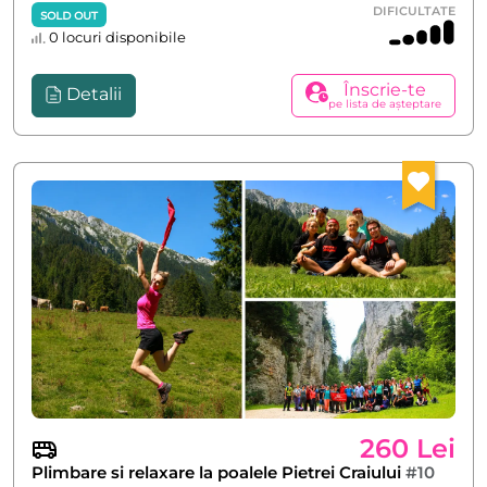
DIFICULTATE
SOLD OUT
0 locuri disponibile
Înscrie-te
Detalii
pe lista de așteptare
260 Lei
Plimbare si relaxare la poalele Pietrei Craiului
#10