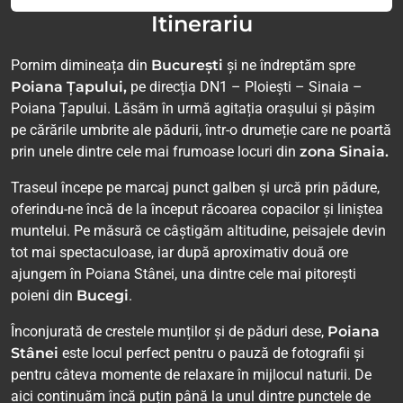
Itinerariu
Pornim dimineața din
București
și ne îndreptăm spre
Poiana Țapului,
pe direcția DN1 – Ploiești – Sinaia –
Poiana Țapului. Lăsăm în urmă agitația orașului și pășim
pe cărările umbrite ale pădurii, într-o drumeție care ne poartă
prin unele dintre cele mai frumoase locuri din
zona Sinaia.
Traseul începe pe marcaj punct galben și urcă prin pădure,
oferindu-ne încă de la început răcoarea copacilor și liniștea
muntelui. Pe măsură ce câștigăm altitudine, peisajele devin
tot mai spectaculoase, iar după aproximativ două ore
ajungem în Poiana Stânei, una dintre cele mai pitorești
poieni din
Bucegi
.
Înconjurată de crestele munților și de păduri dese,
Poiana
Stânei
este locul perfect pentru o pauză de fotografii și
pentru câteva momente de relaxare în mijlocul naturii. De
aici continuăm încă puțin până la unul dintre punctele de