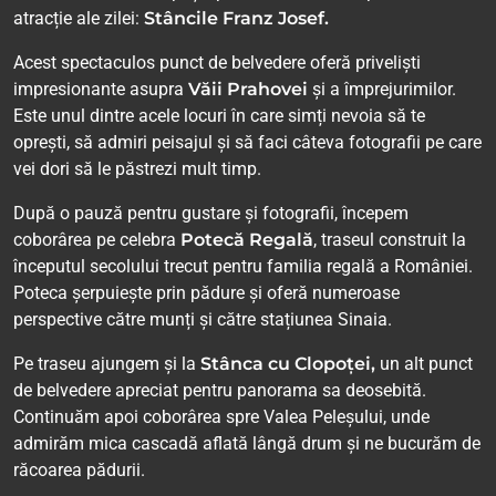
atracție ale zilei:
Stâncile Franz Josef.
Acest spectaculos punct de belvedere oferă priveliști
impresionante asupra
Văii Prahovei
și a împrejurimilor.
Este unul dintre acele locuri în care simți nevoia să te
oprești, să admiri peisajul și să faci câteva fotografii pe care
vei dori să le păstrezi mult timp.
După o pauză pentru gustare și fotografii, începem
coborârea pe celebra
Potecă Regală
, traseul construit la
începutul secolului trecut pentru familia regală a României.
Poteca șerpuiește prin pădure și oferă numeroase
perspective către munți și către stațiunea Sinaia.
Pe traseu ajungem și la
Stânca cu Clopoței,
un alt punct
de belvedere apreciat pentru panorama sa deosebită.
Continuăm apoi coborârea spre Valea Peleșului, unde
admirăm mica cascadă aflată lângă drum și ne bucurăm de
răcoarea pădurii.