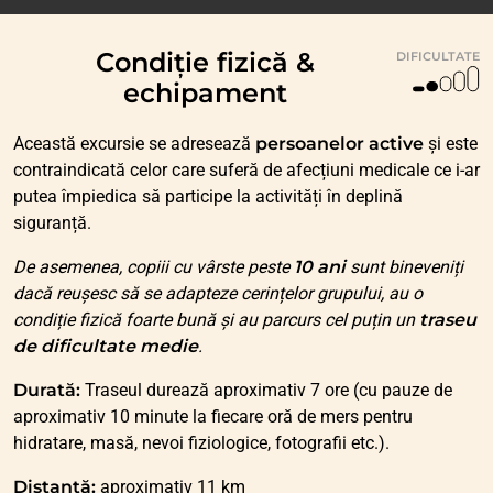
Condiție fizică &
DIFICULTATE
echipament
Această excursie se adresează
persoanelor active
și este
contraindicată celor care suferă de afecțiuni medicale ce i-ar
putea împiedica să participe la activități în deplină
siguranță.
De asemenea, copiii cu vârste peste
10 ani
sunt bineveniți
dacă reușesc să se adapteze cerințelor grupului, au o
condiție fizică foarte bună și au parcurs cel puțin un
traseu
de dificultate medie
.
Durată:
Traseul durează aproximativ 7 ore (cu pauze de
aproximativ 10 minute la fiecare oră de mers pentru
hidratare, masă, nevoi fiziologice, fotografii etc.).
Distanță:
aproximativ 11 km