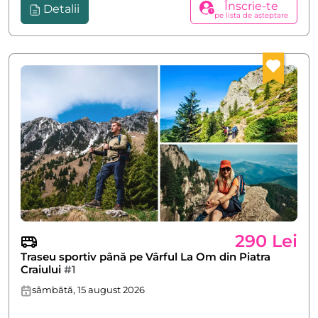
Înscrie-te
Detalii
pe lista de așteptare
290 Lei
Traseu sportiv până pe Vârful La Om din Piatra
Craiului
#1
sâmbătă, 15 august 2026