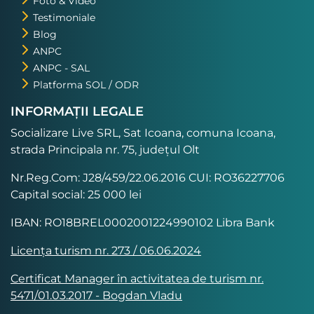
Foto & Video
Testimoniale
Blog
ANPC
ANPC - SAL
Platforma SOL / ODR
INFORMAȚII LEGALE
Socializare Live SRL, Sat Icoana, comuna Icoana,
strada Principala nr. 75, județul Olt
Nr.Reg.Com: J28/459/22.06.2016 CUI: RO36227706
Capital social: 25 000 lei
IBAN: RO18BREL0002001224990102 Libra Bank
Licența turism nr. 273 / 06.06.2024
Certificat Manager în activitatea de turism nr.
5471/01.03.2017 - Bogdan Vladu