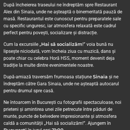
După încheierea traseului ne îndreptăm spre Restaurant
Alex din Sinaia, unde ne așteaptă o binemeritată pauză de
masă. Restaurantul este cunoscut pentru preparatele sale
cu specific unguresc, iar atmosfera relaxată este cadrul
perfect pentru povești, socializare și distracție.
Cum la excursiile „
Hai să socializăm
!” voia bună nu
lipsește niciodată, vom încheia ziua cu muzică, dans și
poate chiar cu celebra Horă HSS, moment devenit deja
tradiție la multe dintre evenimentele noastre.
După-amiază traversăm frumoasa stațiune
Sinaia
și ne
îndreptăm către Gara Sinaia, unde ne așteaptă autocarul
pentru drumul spre casă.
Ne întoarcem în București cu fotografii spectaculoase, noi
prieteni și amintirea unei zile petrecute între păduri de
munte, puncte de belvedere impresionante și atmosfera
caldă a comunității „Hai să socializăm!”. Ajungem în