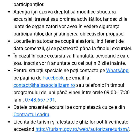
participanților.
Agenția își rezervă dreptul să modifice structura
excursiei, traseul sau ordinea activităților, iar deciziile
luate de organizatori vor avea în vedere siguranța
participanților, dar și atingerea obiectivelor propuse.
Locurile în autocar se ocupă aleatoriu, indiferent de
data comenzii, și se păstrează până la finalul excursiei.
În cazul în care excursia va fi anulată, persoanele care
s-au înscris vor fi anunțate cu cel puțin 2 zile înainte.
Pentru situații speciale ne poți contacta pe
WhatsApp
,
pe pagina de
Facebook
, pe email la
contact@haisasocializam.ro
sau telefonic în timpul
programului de luni până vineri între orele 09:00-17:30
la nr.
0748.657.791
.
Datele prezentei excursii se completează cu cele din
Contractul cadru
.
Licența de turism și atestatele ghizilor pot fi verificate
accesând
http://turism.gov.ro/web/autorizare-turism/
.