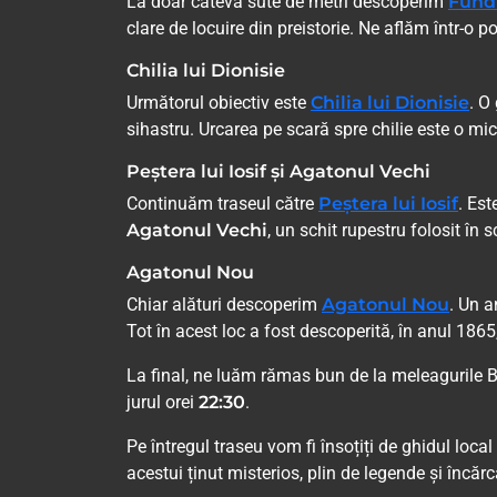
La doar câteva sute de metri descoperim
Fundu
clare de locuire din preistorie. Ne aflăm într-
Chilia lui Dionisie
Următorul obiectiv este
Chilia lui Dionisie
. O
sihastru. Urcarea pe scară spre chilie este o mi
Peștera lui Iosif și Agatonul Vechi
Continuăm traseul către
Peștera lui Iosif
. Est
Agatonul Vechi
, un schit rupestru folosit în 
Agatonul Nou
Chiar alături descoperim
Agatonul Nou
. Un a
Tot în acest loc a fost descoperită, în anul 18
La final, ne luăm rămas bun de la meleagurile Bu
jurul orei
22:30
.
Pe întregul traseu vom fi însoțiți de ghidul loca
acestui ținut misterios, plin de legende și încărc