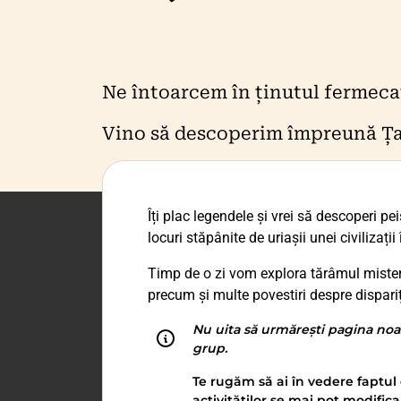
Ne întoarcem în ținutul fermecat
Vino să descoperim împreună Țar
Îți plac legendele și vrei să descoperi pei
locuri stăpânite de uriașii unei civilizaț
Timp de o zi vom explora tărâmul mister
precum și multe povestiri despre dispa
Nu uita să urmărești pagina noa
grup.
Te rugăm să ai în vedere faptul 
activităților se mai pot modifica