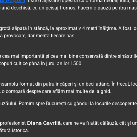
l Peșterii
. Este o așezare rupestră cu o formă neobișnuită, ast
o poiană deschisă, cu un peisaj frumos. Facem o pauză pentru mas
 grotă săpată în stâncă, la aproximativ 4 metri înălțime. A fost l
că provocare, dar merită fiecare pas.
e cea mai importantă și cea mai bine conservată dintre sihăstrii
scopuri cultice până în jurul anilor 1500.
nsamblu format din patru încăperi și un beci adânc. În trecut, loc
65, o comoară despre care aflăm mai multe de la ghid.
zăului. Pornim spre București cu gândul la locurile descoperite 
l profesionist
Diana Gavrilă
, care ne va fi atât călăuză, cât și 
ătură istorică.