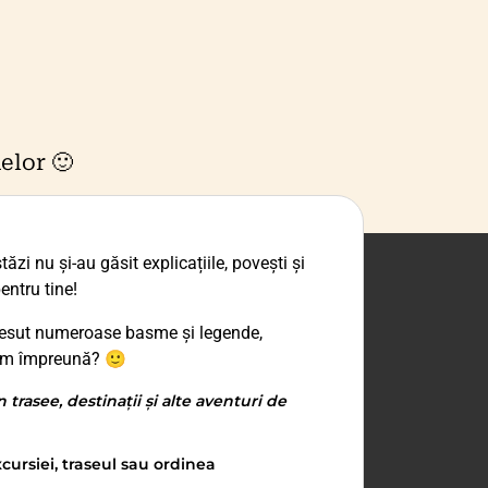
elor 🙂
ăzi nu și-au găsit explicațiile, povești și
entru tine!
 țesut numeroase basme și legende,
rim împreună? 🙂
trasee, destinații și alte aventuri de
cursiei, traseul sau ordinea