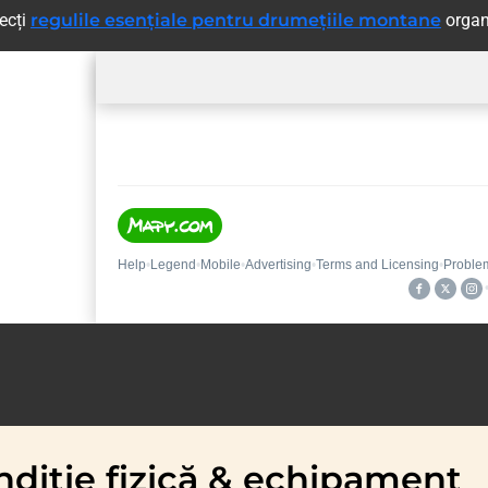
pecți
regulile esențiale pentru drumețiile montane
organ
diție fizică & echipament