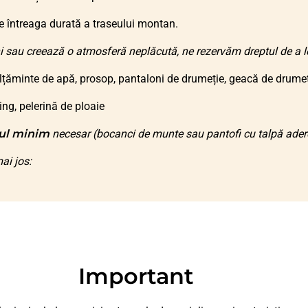
 întreaga durată a traseului montan.
i sau creează o atmosferă neplăcută, ne rezervăm dreptul de a le 
lțăminte de apă, prosop, pantaloni de drumeție, geacă de drumeți
ing, pelerină de ploaie
ul minim
necesar (bocanci de munte sau pantofi cu talpă adere
ai jos:
Important