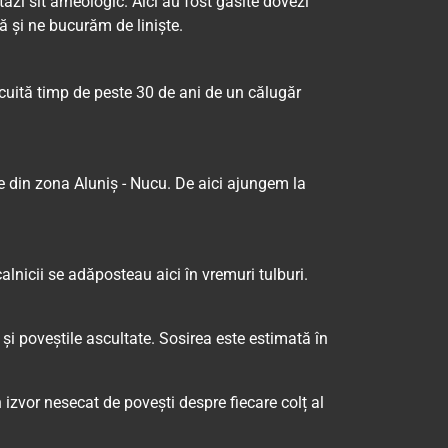
ăzi sit arheologic. Aici au fost găsite dovezi
ă și ne bucurăm de liniște.
ocuită timp de peste 30 de ani de un călugăr
le din zona Aluniș - Nucu. De aici ajungem la
alnicii se adăposteau aici în vremuri tulburi.
și poveștile ascultate. Sosirea este estimată în
un izvor nesecat de povești despre fiecare colț al