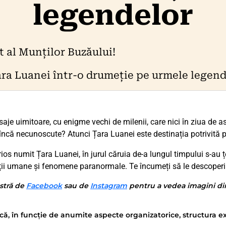
legendelor
 al Munților Buzăului!
a Luanei într-o drumeție pe urmele legend
saje uimitoare, cu enigme vechi de milenii, care nici în ziua de ast
ii încă necunoscute? Atunci Țara Luanei este destinația potrivită p
ios numit Țara Luanei, în jurul căruia de-a lungul timpului s-au
riții umane și fenomene paranormale. Te încumeți să le descope
stră de
Facebook
sau de
Instagram
pentru a vedea imagini din 
că, în funcție de anumite aspecte organizatorice, structura ex
.