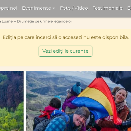
pre noi
Evenimente
Foto / Video
Testimoniale
B
a Luanei – Drumeție pe urmele legendelor
Ediția pe care încerci să o accesezi nu este disponibilă.
Vezi edițiile curente