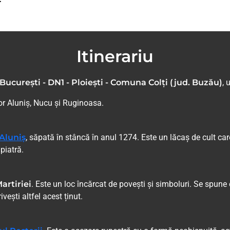
Itinerariu
București - DN1 - Ploiești - Comuna Colți (jud. Buzău)
, 
lor Aluniș, Nucu și Ruginoasa.
 Aluniș
, săpată în stâncă în anul 1274. Este un lăcaș de cult c
 piatră.
artiriei
. Este un loc încărcat de povești și simboluri. Se spune c
vești altfel acest ținut.