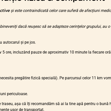
ctive
și este contraindicată celor care suferă de afecțiuni medic
bineveniți dacă reușesc să se adapteze cerințelor grupului, au o 
cu autocarul și pe jos.
 5 ore, incluzând pauze de aproximativ 10 minute la fiecare oră 
 necesita pregătire fizică specială). Pe parcursul celor 11 km vo
iuni periculoase.
raseu, așa că îți recomandăm să ai la tine apă pentru o bună hi
mente ușor de transportat.