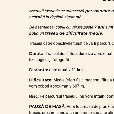
Această excursie se adresează
persoanelor a
activități în deplină siguranță.
De asemenea, copiii cu vârste peste
7 ani
sunt 
puțin un
traseu de dificultate medie
.
Traseul către obiectivele turistice va fi parcurs 
Durata:
Traseul dus-întors durează aproximativ
fiziologice și fotografii.
Distanța:
aproximativ 11 km
Dificultate:
Medie (efort fizic moderat, fără a
vom coborî aproximativ 607 m.
Risc:
Pe parcursul traseului nu vom întâlni porț
PAUZĂ DE MASĂ:
Vom lua masa de prânz pe t
traseu, precum sandwich-uri, fructe sau alte ali