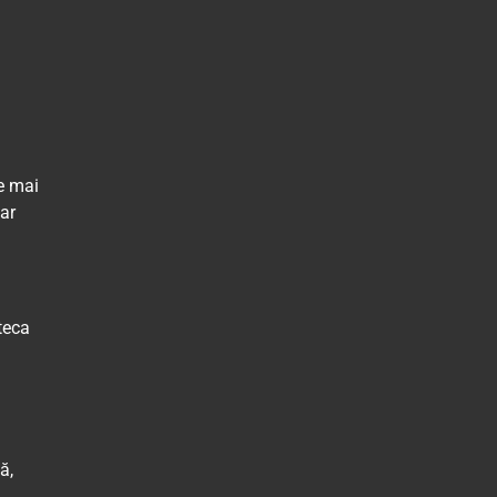
e mai
iar
teca
ă,