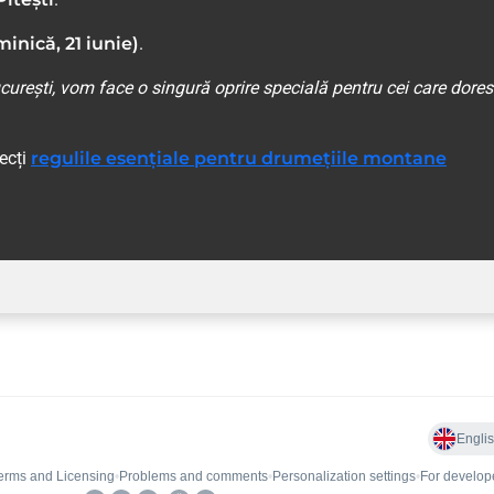
inică, 21 iunie)
.
curești, vom face o singură oprire specială pentru cei care dore
pecți
regulile esențiale pentru drumețiile montane