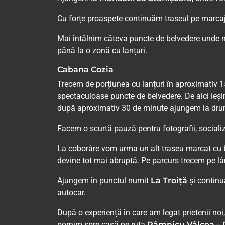
Cu forțe proaspete continuăm traseul pe marcaj
Mai întâlnim câteva puncte de belvedere unde n
până la o zonă cu lanțuri.
Cabana Cozia
Trecem de porțiunea cu lanțuri în aproximativ 1
spectaculoase puncte de belvedere. De aici ieșim
după aproximativ 30 de minute ajungem la dru
Facem o scurtă pauză pentru fotografii, sociali
La coborâre vom urma un alt traseu marcat cu b
devine tot mai abruptă. Pe parcurs trecem pe l
Ajungem în punctul numit
La Troiță
și contin
autocar.
După o experiență în care am legat prietenii noi
pornim spre casă pe ruta
Râmnicu Vâlcea – P