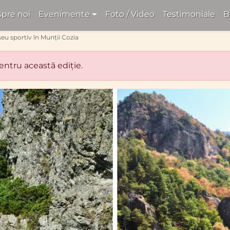
pre noi
Evenimente
Foto / Video
Testimoniale
B
seu sportiv în Munții Cozia
pentru această ediție.