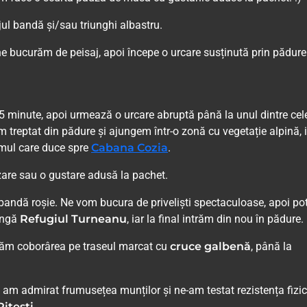
ul bandă și/sau triunghi albastru.
e bucurăm de peisaj, apoi începe o urcare susținută prin pădure
5 minute, apoi urmează o urcare abruptă până la unul dintre cel
 treptat din pădure și ajungem într-o zonă cu vegetație alpină, 
mul care duce spre
Cabana Cozia
.
zare sau o gustare adusă la pachet.
andă roșie. Ne vom bucura de priveliști spectaculoase, apoi po
ângă
Refugiul Turneanu
, iar la final intrăm din nou în pădure.
uăm coborârea pe traseul marcat cu
cruce galbenă
, până la
, am admirat frumusețea munților și ne-am testat rezistența fizic
itești
.