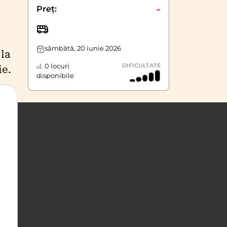
-
Preț:
sâmbătă, 20 iunie 2026
la
0 locuri
DIFICULTATE
ie.
disponibile