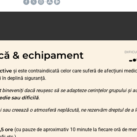
zică & echipament
DIFIC
ctive
și este contraindicată celor care suferă de afecțiuni medi
i în deplină siguranță.
 bineveniți dacă reușesc să se adapteze cerințelor grupului și a
die sau dificilă
.
i sau creează o atmosferă neplăcută, ne rezervăm dreptul de a l
,5 ore
(cu pauze de aproximativ 10 minute la fiecare oră de mer
ii etc.).