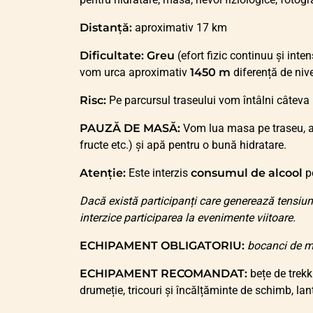
Distanță:
aproximativ 17 km
Dificultate:
Greu
(efort fizic continuu și inte
vom urca aproximativ
1450 m
diferență de niv
Risc:
Pe parcursul traseului vom întâlni câteva p
PAUZĂ DE MASĂ:
Vom lua masa pe traseu, așa
fructe etc.) și apă pentru o bună hidratare.
Atenție:
Este interzis
consumul de alcool
pe
Dacă există participanți care generează tensiun
interzice participarea la evenimente viitoare.
ECHIPAMENT OBLIGATORIU:
bocanci de m
ECHIPAMENT RECOMANDAT:
bețe de trekk
drumeție, tricouri și încălțăminte de schimb, lan