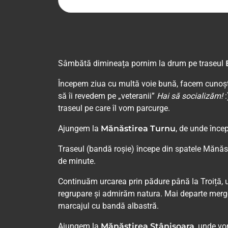
Sâmbătă dimineața pornim la drum pe traseul
Începem ziua cu multă voie bună, facem cunoști
să îi revedem pe „veteranii”
Hai să socializăm!
:
traseul pe care îl vom parcurge.
Ajungem la
Mănăstirea Turnu
, de unde înc
Traseul (bandă roșie) începe din spatele Mănăst
de minute.
Continuăm urcarea prin pădure până la Troiță, 
regrupare și admirăm natura. Mai departe mergem
marcajul cu bandă albastră.
Ajungem la
Mănăstirea Stânișoara
, unde vo