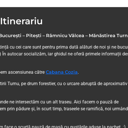
Itinerariu
București – Pitești – Râmnicu Vâlcea – Mănăstirea Tur
nță cu cei care sunt pentru prima dată alături de noi și ne buc
) În autocar socializăm, iar ghidul ne oferă primele informații de
epem ascensiunea către
Cabana Cozia
.
irii Turnu, pe drum forestier, cu o urcare abruptă de aproximativ
unde ne intersectăm cu un alt traseu. Aici facem o pauză de
 prin pădure și, în scurt timp, traseele se ramifică, noi urmând
m face o scurtă pauză de masă cu gustările aduse la pachet. :)