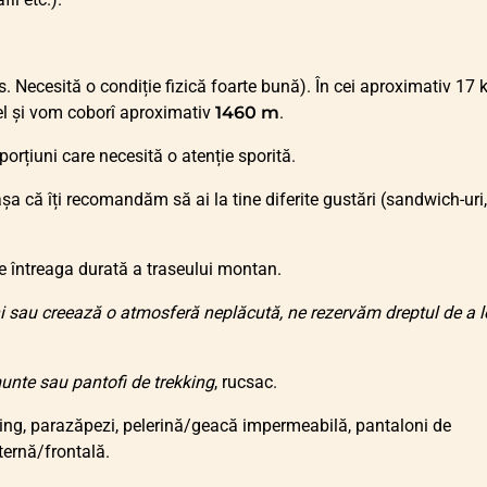
ns. Necesită o condiție fizică foarte bună). În cei aproximativ 17
el și vom coborî aproximativ
1460 m
.
orțiuni care necesită o atenție sporită.
 că îți recomandăm să ai la tine diferite gustări (sandwich-uri,
 întreaga durată a traseului montan.
i sau creează o atmosferă neplăcută, ne rezervăm dreptul de a l
unte sau pantofi de trekking
, rucsac.
ing, parazăpezi, pelerină/geacă impermeabilă, pantaloni de
ternă/frontală.