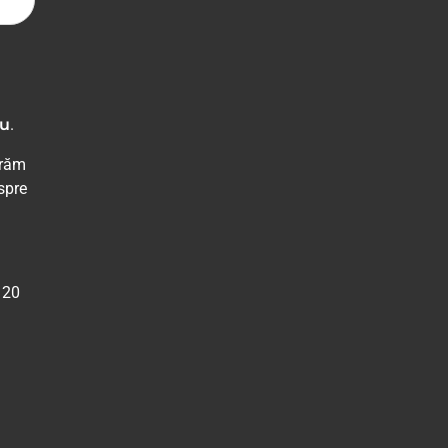
nu
.
urăm
spre
 20