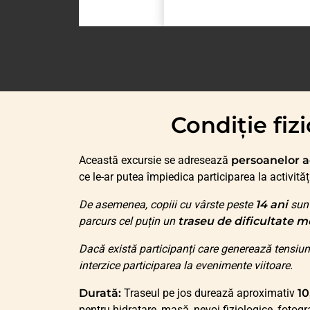
Condiție fi
Această excursie se adresează
persoanelor a
ce le-ar putea împiedica participarea la activităț
De asemenea, copiii cu vârste peste
14 ani
sunt
parcurs cel puțin un
traseu de dificultate me
Dacă există participanți care generează tensiun
interzice participarea la evenimente viitoare.
Durată:
Traseul pe jos durează aproximativ
10
pentru hidratare, masă, nevoi fiziologice, fotograf