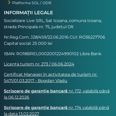
Platforma SOL / ODR
INFORMAȚII LEGALE
Socializare Live SRL, Sat Icoana, comuna Icoana,
strada Principala nr. 75, județul Olt
Nr.Reg.Com: J28/459/22.06.2016 CUI: RO36227706
Capital social: 25 000 lei
IBAN: RO18BREL0002001224990102 Libra Bank
Licența turism nr. 273 / 06.06.2024
Certificat Manager în activitatea de turism nr.
5471/01.03.2017 - Bogdan Vladu
Scrisoare de garanție bancară
nr. 172, valabilă până
la 06.12.2026
Scrisoare de garanție bancară
nr. 174 valabilă până
la data 13.02.2027