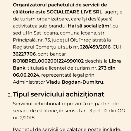
Organizatorul pachetului de servicii de
călătorie este SOCIALIZARE LIVE SRL
, agenție
de turism organizatoare, care își desfășoară
activitatea sub brandul
Hai să socializăm!
, cu
sediul în Sat Icoana, comuna Icoana, str.
Principală, nr. 75, județul Olt, înregistrată la
Registrul Comerțului sub nr.
J28/459/2016
, CUI
36227706
, cont bancar
RO18BREL0002001224990102
deschis la
Libra
Bank
, titulară a licenței de turism nr.
273 din
06.06.2024
, reprezentată legal prin
Administrator
Vladu Bogdan-Dumitru
.
Tipul serviciului achiziționat
Serviciul achiziționat reprezintă un pachet de
servicii de călătorie, în sensul art. 3 pct. 12 din OG
nr. 2/2018.
Pachetul de servicii de călătorie poate include,