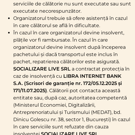
serviciile de călătorie nu sunt executate sau sunt
executate necorespunzător.
Organizatorul trebuie să ofere asistență în cazul
în care călătorul se află în dificultate.
În cazul în care organizatorul devine insolvent,
plățile vor fi rambursate. În cazul în care
organizatorul devine insolvent după începerea
pachetului și dacă transportul este inclus în
pachet, repatrierea călătorilor este asigurată.
SOCIALIZARE LIVE SRL
a contractat protecția în
caz de insolvență cu
LIBRA INTERNET BANK
S.A. (Scrisori de garanție nr. 172/05.12.2025 și
171/11.07.2025)
. Călătorii pot contacta această
entitate sau, după caz, autoritatea competentă
(Ministerul Economiei, Digitalizării,
Antreprenoriatului și Turismului (MEDAT), bd.
Dinicu Golescu nr. 38, sector 1, București) în cazul
în care serviciile sunt refuzate din cauza
insolvenței
SOCIALIZARE LIVE SRL
.