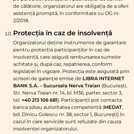
de călătorie, organizatorul are obligația de a oferi
asistență promptă, în conformitate cu OG nr.
2/2018.
Protecția în caz de insolvență
Organizatorul deține instrumente de garantare
pentru protecția participanților în caz de
insolvență, care asigură rambursarea sumelor
achitate și, după caz, repatrierea, conform
legislației în vigoare. Protecția este asigurată prin
scrisori de garanție emise de
LIBRA INTERNET
BANK S.A. – Sucursala Nerva Traian
(București,
Str. Nerva Traian nr. 14, bl. M36, parter, sector 3,
tel.
+40 213 106 681
). Participanții pot contacta
banca și/sau autoritatea competentă (
MEDAT
,
bd. Dinicu Golescu nr. 38, sector 1, București) în
cazul în care serviciile sunt refuzate din cauza
insolvenței organizatorului.