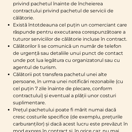
privind pachetul înainte de încheierea
contractului privind pachetul de servicii de
călătorie.
Există întotdeauna cel puțin un comerciant care
răspunde pentru executarea corespunzătoare a
tuturor serviciilor de călătorie incluse în contract.
Călătorilor li se comunică un număr de telefon
de urgență sau detaliile unui punct de contact
unde pot lua legătura cu organizatorul sau cu
agentul de turism.
Călătorii pot transfera pachetul unei alte
persoane, în urma unei notificări rezonabile (cu
cel puțin 7 zile înainte de plecare, conform
contractului) și eventual a plății unor costuri
suplimentare.
Prețul pachetului poate fi mărit numai dacă
cresc costurile specifice (de exemplu, prețurile
carburanților) și dacă acest lucru este prevăzut în
mod expres în contract și, în orice caz, nu mai