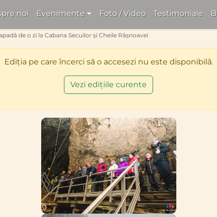
pre noi
Evenimente
Foto / Video
Testimoniale
B
apadă de o zi la Cabana Secuilor și Cheile Râșnoavei
Ediția pe care încerci să o accesezi nu este disponibilă.
Vezi edițiile curente