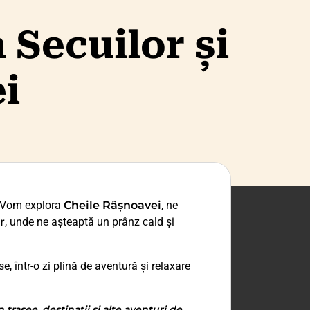
 Secuilor și
i
 Vom explora
Cheile Râșnoavei
, ne
r
, unde ne așteaptă un prânz cald și
e, într-o zi plină de aventură și relaxare
trasee, destinații și alte aventuri de