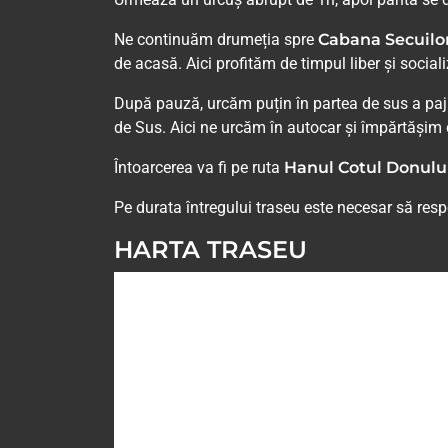
Ne continuăm drumeția spre
Cabana Secuilo
de acasă. Aici profităm de timpul liber și socia
După pauză, urcăm puțin în partea de sus a pajiș
de Sus. Aici ne urcăm în autocar și împărtășim 
Întoarcerea va fi pe ruta
Hanul Cotul Donului 
Pe durata întregului traseu este necesar să res
HARTA TRASEU