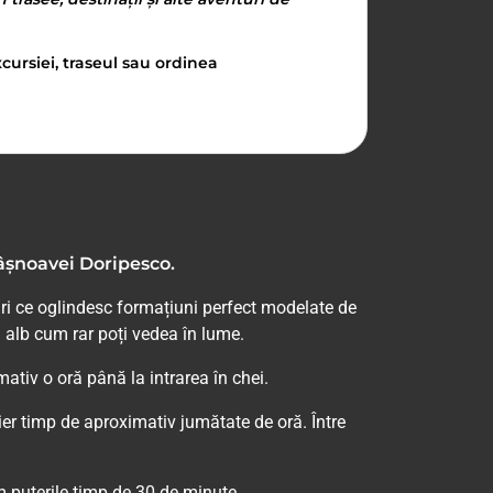
cursiei, traseul sau ordinea
Râșnoavei Doripesco.
ri ce oglindesc formațiuni perfect modelate de
n alb cum rar poți vedea în lume.
tiv o oră până la intrarea în chei.
er timp de aproximativ jumătate de oră. Între
 puterile timp de 30 de minute.