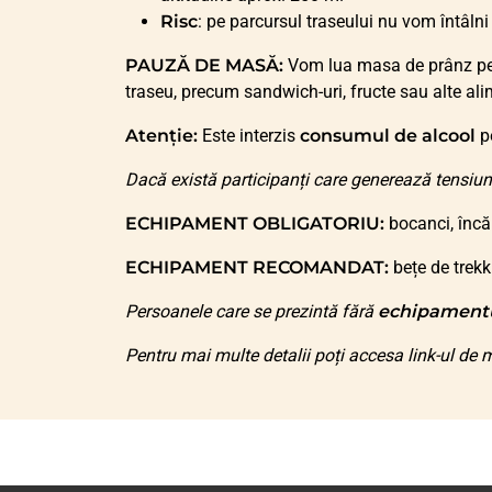
Risc
: pe parcursul traseului nu vom întâlni
PAUZĂ DE MASĂ:
Vom lua masa de prânz pe t
traseu, precum sandwich-uri, fructe sau alte ali
Atenție:
Este interzis
consumul de alcool
pe
Dacă există participanți care generează tensiun
ECHIPAMENT OBLIGATORIU:
bocanci, încă
ECHIPAMENT RECOMANDAT:
bețe de trekk
Persoanele care se prezintă fără
echipament
Pentru mai multe detalii poți accesa link-ul de m