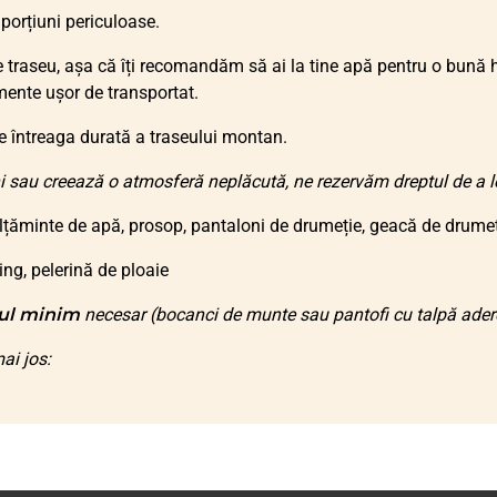
 porțiuni periculoase.
raseu, așa că îți recomandăm să ai la tine apă pentru o bună hi
mente ușor de transportat.
 întreaga durată a traseului montan.
i sau creează o atmosferă neplăcută, ne rezervăm dreptul de a le 
lțăminte de apă, prosop, pantaloni de drumeție, geacă de drumeți
ing, pelerină de ploaie
ul minim
necesar (bocanci de munte sau pantofi cu talpă adere
ai jos: