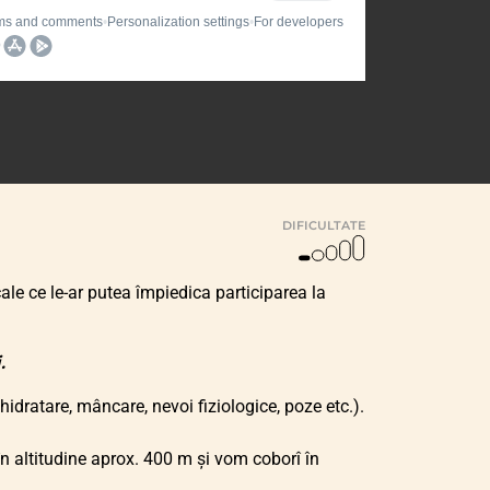
DIFICULTATE
ale ce le-ar putea împiedica participarea la
.
idratare, mâncare, nevoi fiziologice, poze etc.).
în altitudine aprox. 400 m și vom coborî în