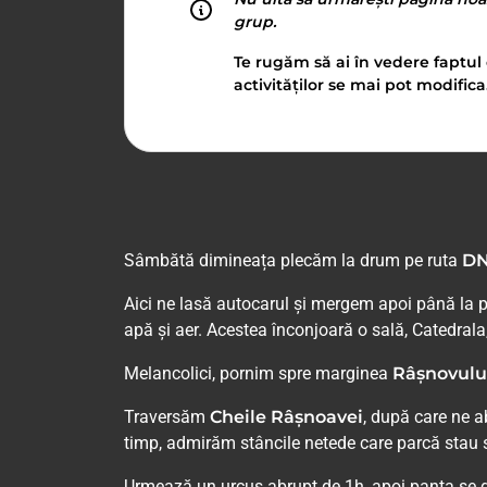
grup.
Te rugăm să ai în vedere faptul 
activităților se mai pot modifica
Sâmbătă dimineața plecăm la drum pe ruta
DN
Aici ne lasă autocarul și mergem apoi până la p
apă și aer. Acestea înconjoară o sală, Catedrala
Melancolici, pornim spre marginea
Râșnovulu
Traversăm
Cheile Râșnoavei
, după care ne a
timp, admirăm stâncile netede care parcă stau să
Urmează un urcuș abrupt de 1h, apoi panta se do