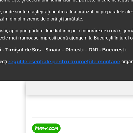
r
, unde suntem așteptați pentru a lua prânzul cu preparatele ale
lizăm din plin vreme de o oră și jumătate.
tii, apoi prin pădure. Imediat începe o coborâre de o oră și jumă
cele mai frumoase impresii până ajungem la București în jurul o
- Timișul de Sus – Sinaia – Ploiești – DN1 - București
.
pecți
regulile esențiale pentru drumețiile montane
organ