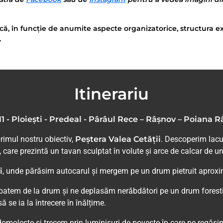
că, în funcție de anumite aspecte organizatorice, structura ex
.
Itinerariu
1 - Ploiești - Predeal - Pârâul Rece – Râșnov – Poiana 
rimul nostru obiectiv,
Peștera Valea Cetății
. Descoperim lacu
, care prezintă un tavan sculptat în volute și arce de calcar de u
i
, unde părăsim autocarul și mergem pe un drum pietruit aproxima
batem de la drum și ne deplasăm nerăbdători pe un drum foresti
 se ia la întrecere în înălțime.
molește și trecem prin luminișuri de poveste în care ne regăsim