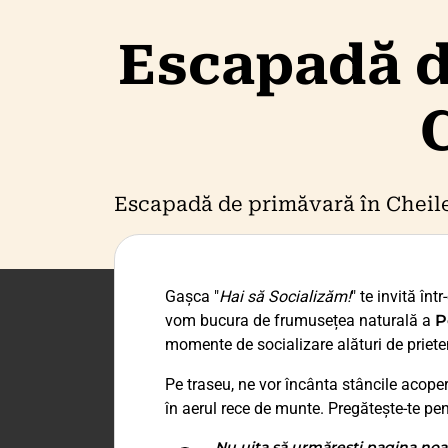
Escapadă de
Escapadă de primăvară în Cheil
Gașca "
Hai să Socializăm!
" te invită în
vom bucura de frumusețea naturală a
P
momente de socializare alături de prieten
Pe traseu, ne vor încânta stâncile acoperi
în aerul rece de munte. Pregătește-te pen
Nu uita să urmărești pagina noa