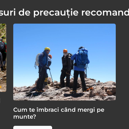
uri de precauție recoman
i
Cum te îmbraci când mergi pe
munte?