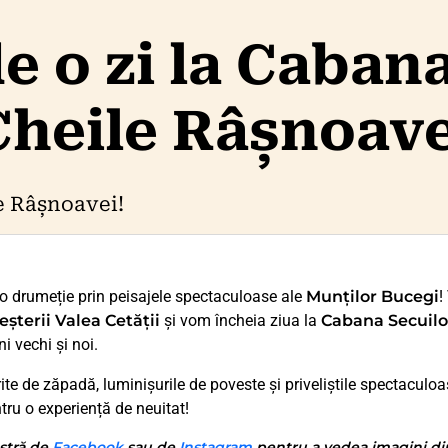
 o zi la Cabana
Cheile Râșnoave
e Râșnoavei!
tr-o drumeție prin peisajele spectaculoase ale
Munților Bucegi
!
eșterii Valea Cetății
și vom încheia ziua la
Cabana Secuilo
i vechi și noi.
te de zăpadă, luminișurile de poveste și priveliștile spectaculoas
tru o experiență de neuitat!
stră de
Facebook
sau de
Instagram
pentru a vedea imagini din 