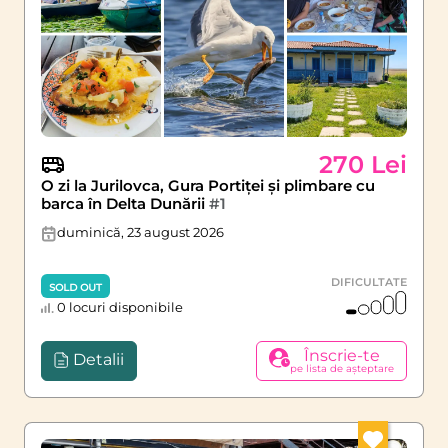
270 Lei
O zi la Jurilovca, Gura Portiței și plimbare cu
barca în Delta Dunării
#1
duminică, 23 august 2026
DIFICULTATE
SOLD OUT
0 locuri disponibile
Înscrie-te
Detalii
pe lista de așteptare