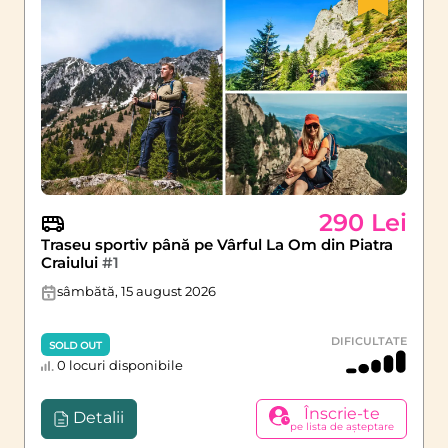
290 Lei
Traseu sportiv până pe Vârful La Om din Piatra
Craiului
#1
sâmbătă, 15 august 2026
DIFICULTATE
SOLD OUT
0 locuri disponibile
Înscrie-te
Detalii
pe lista de așteptare