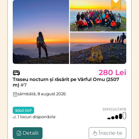
280 Lei
Traseu nocturn și răsărit pe Vârful Omu (2507
m)
#7
sâmbătă, 8 august 2026
DIFICULTATE
SOLD OUT
1 locuri disponibile
Detalii
Înscrie-te