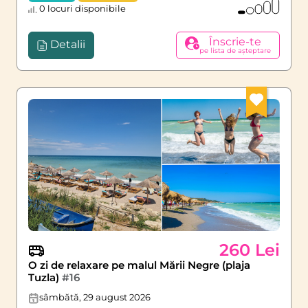
0 locuri disponibile
Înscrie-te
Detalii
pe lista de așteptare
260 Lei
O zi de relaxare pe malul Mării Negre (plaja
Tuzla)
#16
sâmbătă, 29 august 2026