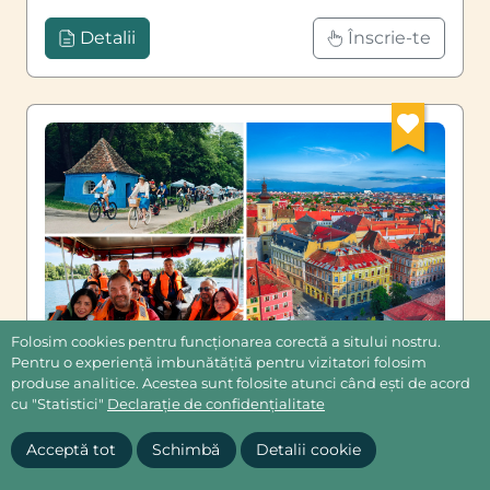
Detalii
Înscrie-te
Folosim cookies pentru funcționarea corectă a sitului nostru.
Pentru o experiență imbunătățită pentru vizitatori folosim
270 Lei
produse analitice. Acestea sunt folosite atunci când ești de acord
O zi la Sibiu, Muzeul ASTRA și plimbare cu barca
cu "Statistici"
Declarație de confidențialitate
pe Olt
#1
Acceptă tot
Schimbă
Detalii cookie
sâmbătă, 12 septembrie 2026