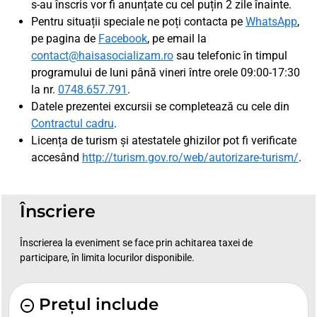
s-au înscris vor fi anunțate cu cel puțin 2 zile înainte.
Pentru situații speciale ne poți contacta pe
WhatsApp
,
pe pagina de
Facebook
, pe email la
contact@haisasocializam.ro
sau telefonic în timpul
programului de luni până vineri între orele 09:00-17:30
la nr.
0748.657.791
.
Datele prezentei excursii se completează cu cele din
Contractul cadru
.
Licența de turism și atestatele ghizilor pot fi verificate
accesând
http://turism.gov.ro/web/autorizare-turism/
.
Înscriere
Înscrierea la eveniment se face prin achitarea taxei de
participare, în limita locurilor disponibile.
Prețul include