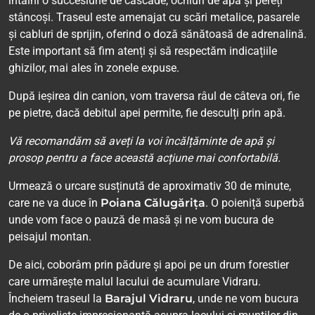
întâlni o succesiune de cascade, ochiuri de apă și pereți
stâncoși. Traseul este amenajat cu scări metalice, pasarele
și cabluri de sprijin, oferind o doză sănătoasă de adrenalină.
Este important să fim atenți și să respectăm indicațiile
ghizilor, mai ales în zonele expuse.
După ieșirea din canion, vom traversa râul de câteva ori, fie
pe pietre, dacă debitul apei permite, fie desculți prin apă.
Vă recomandăm să aveți la voi încălțăminte de apă și
prosop pentru a face această acțiune mai confortabilă.
Urmează o urcare susținută de aproximativ 30 de minute,
care ne va duce în
Poiana Călugărița
. O poieniță superbă
unde vom face o pauză de masă și ne vom bucura de
peisajul montan.
De aici, coborâm prin pădure și apoi pe un drum forestier
care urmărește malul lacului de acumulare Vidraru.
Încheiem traseul la
Barajul Vidraru
, unde ne vom bucura