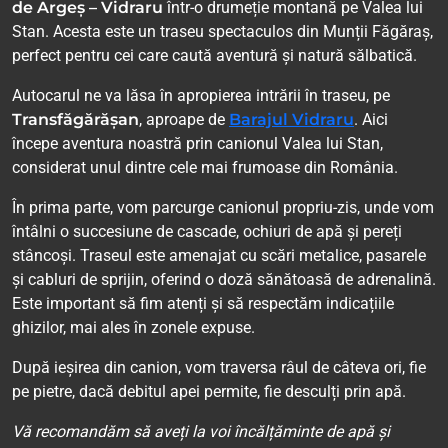
de Argeș – Vidraru
într-o drumeție montană pe Valea lui
Stan. Acesta este un traseu spectaculos din Munții Făgăraș,
perfect pentru cei care caută aventură și natură sălbatică.
Autocarul ne va lăsa în apropierea intrării în traseu, pe
Transfăgărășan
, aproape de
Barajul Vidraru
. Aici
începe aventura noastră prin canionul Valea lui Stan,
considerat unul dintre cele mai frumoase din România.
În prima parte, vom parcurge canionul propriu-zis, unde vom
întâlni o succesiune de cascade, ochiuri de apă și pereți
stâncoși. Traseul este amenajat cu scări metalice, pasarele
și cabluri de sprijin, oferind o doză sănătoasă de adrenalină.
Este important să fim atenți și să respectăm indicațiile
ghizilor, mai ales în zonele expuse.
După ieșirea din canion, vom traversa râul de câteva ori, fie
pe pietre, dacă debitul apei permite, fie desculți prin apă.
Vă recomandăm să aveți la voi încălțăminte de apă și