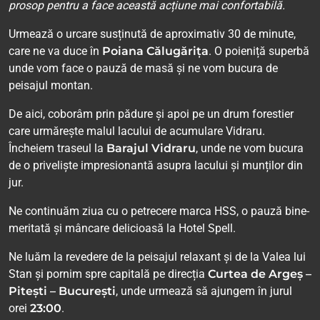
prosop pentru a face această acțiune mai confortabilă.
Urmează o urcare susținută de aproximativ 30 de minute,
care ne va duce în
Poiana Călugărița
. O poieniță superbă
unde vom face o pauză de masă și ne vom bucura de
peisajul montan.
De aici, coborâm prin pădure și apoi pe un drum forestier
care urmărește malul lacului de acumulare Vidraru.
Încheiem traseul la
Barajul Vidraru
, unde ne vom bucura
de o priveliște impresionantă asupra lacului și munților din
jur.
Ne continuăm ziua cu o petrecere marca HSS, o pauză bine-
meritată și mâncare delicioasă la Hotel Spell.
Ne luăm la revedere de la peisajul relaxant și de la Valea lui
Stan și pornim spre capitală pe direcția
Curtea de Argeș –
Pitești – București
, unde urmează să ajungem în jurul
orei
23:00
.