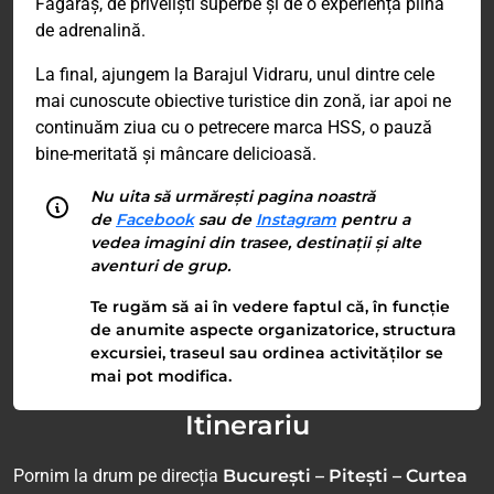
Făgăraș, de priveliști superbe și de o experiență plină
de adrenalină.
La final, ajungem la Barajul Vidraru, unul dintre cele
mai cunoscute obiective turistice din zonă, iar apoi ne
continuăm ziua cu o petrecere marca HSS, o pauză
bine-meritată și mâncare delicioasă.
Nu uita să urmărești pagina noastră
de
Facebook
sau de
Instagram
pentru a
vedea imagini din trasee, destinații și alte
aventuri de grup.
Te rugăm să ai în vedere faptul că, în funcție
de anumite aspecte organizatorice, structura
excursiei, traseul sau ordinea activităților se
mai pot modifica.
Itinerariu
Pornim la drum pe direcția
București – Pitești – Curtea