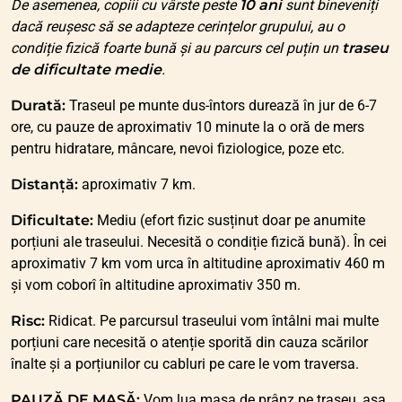
De asemenea, copiii cu vârste peste
10 ani
sunt bineveniți
dacă reușesc să se adapteze cerințelor grupului, au o
condiție fizică foarte bună și au parcurs cel puțin un
traseu
de dificultate medie
.
Durată:
Traseul pe munte dus-întors durează în jur de 6-7
ore, cu pauze de aproximativ 10 minute la o oră de mers
pentru hidratare, mâncare, nevoi fiziologice, poze etc.
Distanță:
aproximativ 7 km.
Dificultate:
Mediu (efort fizic susținut doar pe anumite
porțiuni ale traseului. Necesită o condiție fizică bună). În cei
aproximativ 7 km vom urca în altitudine aproximativ 460 m
și vom coborî în altitudine aproximativ 350 m.
Risc:
Ridicat. Pe parcursul traseului vom întâlni mai multe
porțiuni care necesită o atenție sporită din cauza scărilor
înalte și a porțiunilor cu cabluri pe care le vom traversa.
PAUZĂ DE MASĂ:
Vom lua masa de prânz pe traseu, așa