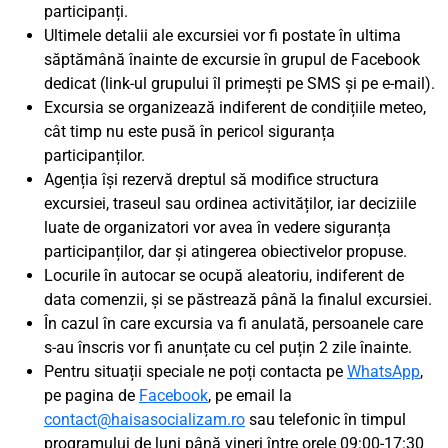
participanți.
Ultimele detalii ale excursiei vor fi postate în ultima
săptămână înainte de excursie în grupul de Facebook
dedicat (link-ul grupului îl primești pe SMS și pe e-mail).
Excursia se organizează indiferent de condițiile meteo,
cât timp nu este pusă în pericol siguranța
participanților.
Agenția își rezervă dreptul să modifice structura
excursiei, traseul sau ordinea activităților, iar deciziile
luate de organizatori vor avea în vedere siguranța
participanților, dar și atingerea obiectivelor propuse.
Locurile în autocar se ocupă aleatoriu, indiferent de
data comenzii, și se păstrează până la finalul excursiei.
În cazul în care excursia va fi anulată, persoanele care
s-au înscris vor fi anunțate cu cel puțin 2 zile înainte.
Pentru situații speciale ne poți contacta pe
WhatsApp
,
pe pagina de
Facebook
, pe email la
contact@haisasocializam.ro
sau telefonic în timpul
programului de luni până vineri între orele 09:00-17:30