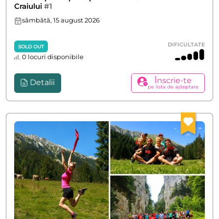
Craiului
#1
sâmbătă, 15 august 2026
DIFICULTATE
SOLD OUT
0 locuri disponibile
Înscrie-te
Detalii
pe lista de așteptare