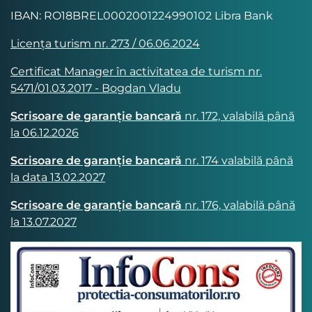
IBAN: RO18BREL0002001224990102 Libra Bank
Licența turism nr. 273 / 06.06.2024
Certificat Manager în activitatea de turism nr.
5471/01.03.2017 - Bogdan Vladu
Scrisoare de garanție bancară
nr. 172, valabilă până
la 06.12.2026
Scrisoare de garanție bancară
nr. 174 valabilă până
la data 13.02.2027
Scrisoare de garanție bancară
nr. 176, valabilă până
la 13.07.2027