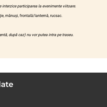
interzice participarea la evenimente viitoare.
e, mănuși, frontală/lanternă, rucsac.
ntă, după caz) nu vor putea intra pe traseu.
date