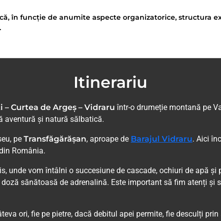
că, în funcție de anumite aspecte organizatorice, structura ex
.
Itinerariu
ti – Curtea de Argeș – Vidraru
într-o drumeție montană pe Va
ă aventură și natură sălbatică.
aseu, pe
Transfăgărășan
, aproape de
Barajul Vidraru
. Aici î
 din România.
is, unde vom întâlni o succesiune de cascade, ochiuri de apă și p
 o doză sănătoasă de adrenalină. Este important să fim atenți și s
va ori, fie pe pietre, dacă debitul apei permite, fie desculți prin