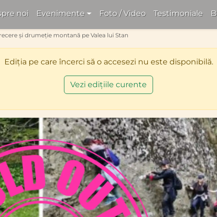
pre noi
Evenimente
Foto / Video
Testimoniale
B
recere și drumeție montană pe Valea lui Stan
Ediția pe care încerci să o accesezi nu este disponibilă.
Vezi edițiile curente