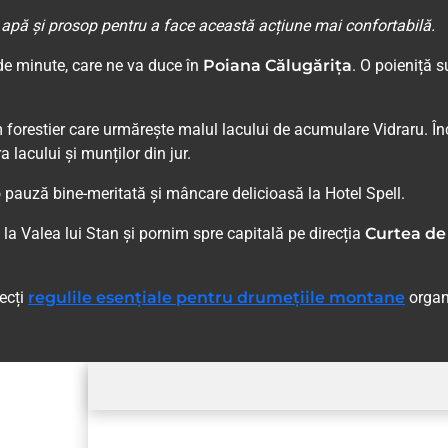
apă și prosop pentru a face această acțiune mai confortabilă.
e minute, care ne va duce în
Poiana Călugărița
. O poieniță 
 forestier care urmărește malul lacului de acumulare Vidraru. Î
lacului și munților din jur.
pauză bine-meritată și mâncare delicioasă la Hotel Spell.
 la Valea lui Stan și pornim spre capitală pe direcția
Curtea de 
pecți
regulile esențiale pentru drumețiile montane
organ