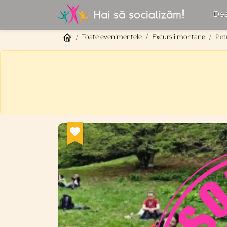
Des
Toate evenimentele
Excursii montane
Pet