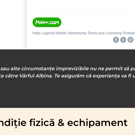
e sau alte circumstanțe imprevizibile nu ne permit să p
 către Vârful Albina. Te asigurăm că experiența va fi
diție fizică & echipament