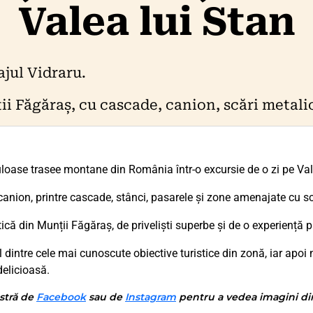
Valea lui Stan
ajul Vidraru.
 Făgăraș, cu cascade, canion, scări metalic
loase trasee montane din România într-o excursie de o zi pe Val
anion, printre cascade, stânci, pasarele și zone amenajate cu scă
că din Munții Făgăraș, de priveliști superbe și de o experiență p
ul dintre cele mai cunoscute obiective turistice din zonă, iar ap
elicioasă.
stră de
Facebook
sau de
Instagram
pentru a vedea imagini din 