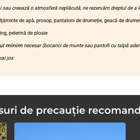
i sau creează o atmosferă neplăcută, ne rezervăm dreptul de a le 
lțăminte de apă, prosop, pantaloni de drumeție, geacă de drumeți
ing, pelerină de ploaie
ul minim
necesar (bocanci de munte sau pantofi cu talpă adere
ai jos:
uri de precauție recoman