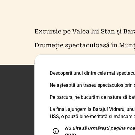
Excursie pe Valea lui Stan și Bar
Drumeție spectaculoasă în Munții
Descoperă unul dintre cele mai spectacu
Ne așteaptă un traseu spectaculos prin c
Pe parcurs, ne bucurăm de natura sălbati
La final, ajungem la Barajul Vidraru, un
HSS, o pauză bine-meritată și mâncare d
Nu uita să urmărești pagina noa
grup.