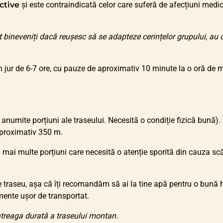
ctive
și este contraindicată celor care suferă de afecțiuni medic
 bineveniți dacă reușesc să se adapteze cerințelor grupului, au o
jur de 6-7 ore, cu pauze de aproximativ 10 minute la o oră de me
 anumite porțiuni ale traseului. Necesită o condiție fizică bună).
aproximativ 350 m.
mai multe porțiuni care necesită o atenție sporită din cauza scări
raseu, așa că îți recomandăm să ai la tine apă pentru o bună hi
mente ușor de transportat.
ntreaga durată a traseului montan.