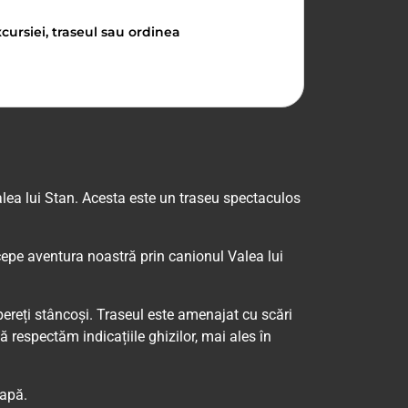
cursiei, traseul sau ordinea
lea lui Stan. Acesta este un traseu spectaculos
ncepe aventura noastră prin canionul Valea lui
ereți stâncoși. Traseul este amenajat cu scări
ă respectăm indicațiile ghizilor, mai ales în
 apă.