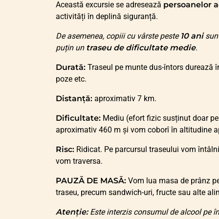
Această excursie se adresează
persoanelor a
activități în deplină siguranță.
De asemenea, copiii cu vârste peste
10 ani
sunt
puțin un
traseu de dificultate medie
.
Durată:
Traseul pe munte dus-întors durează în 
poze etc.
Distanță:
aproximativ 7 km.
Dificultate:
Mediu (efort fizic susținut doar pe
aproximativ 460 m și vom coborî în altitudine 
Risc:
Ridicat. Pe parcursul traseului vom întâlni 
vom traversa.
PAUZĂ DE MASĂ:
Vom lua masa de prânz pe t
traseu, precum sandwich-uri, fructe sau alte ali
Atenție:
Este interzis consumul de alcool pe î