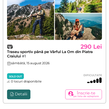
290 Lei
Traseu sportiv până pe Vârful La Om din Piatra
Craiului
#1
sâmbătă, 15 august 2026
DIFICULTATE
SOLD OUT
0 locuri disponibile
Înscrie-te
Detalii
pe lista de așteptare