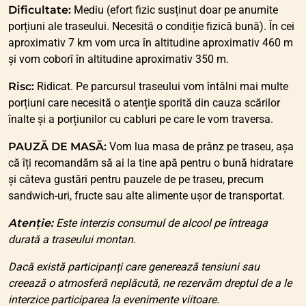
Dificultate:
Mediu (efort fizic susținut doar pe anumite
porțiuni ale traseului. Necesită o condiție fizică bună). În cei
aproximativ 7 km vom urca în altitudine aproximativ 460 m
și vom coborî în altitudine aproximativ 350 m.
Risc:
Ridicat. Pe parcursul traseului vom întâlni mai multe
porțiuni care necesită o atenție sporită din cauza scărilor
înalte și a porțiunilor cu cabluri pe care le vom traversa.
PAUZĂ DE MASĂ:
Vom lua masa de prânz pe traseu, așa
că îți recomandăm să ai la tine apă pentru o bună hidratare
și câteva gustări pentru pauzele de pe traseu, precum
sandwich-uri, fructe sau alte alimente ușor de transportat.
Atenție:
Este interzis consumul de alcool pe întreaga
durată a traseului montan.
Dacă există participanți care generează tensiuni sau
creează o atmosferă neplăcută, ne rezervăm dreptul de a le
interzice participarea la evenimente viitoare.