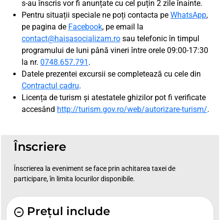
s-au înscris vor fi anunțate cu cel puțin 2 zile înainte.
Pentru situații speciale ne poți contacta pe
WhatsApp
,
pe pagina de
Facebook
, pe email la
contact@haisasocializam.ro
sau telefonic în timpul
programului de luni până vineri între orele 09:00-17:30
la nr.
0748.657.791
.
Datele prezentei excursii se completează cu cele din
Contractul cadru
.
Licența de turism și atestatele ghizilor pot fi verificate
accesând
http://turism.gov.ro/web/autorizare-turism/
.
Înscriere
Înscrierea la eveniment se face prin achitarea taxei de
participare, în limita locurilor disponibile.
Prețul include