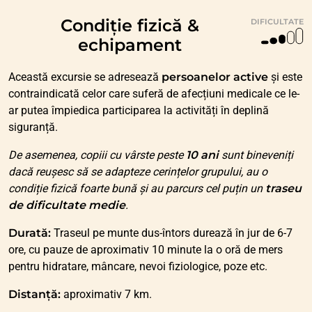
Condiție fizică &
DIFICULTATE
echipament
Această excursie se adresează
persoanelor active
și este
contraindicată celor care suferă de afecțiuni medicale ce le-
ar putea împiedica participarea la activități în deplină
siguranță.
De asemenea, copiii cu vârste peste
10 ani
sunt bineveniți
dacă reușesc să se adapteze cerințelor grupului, au o
condiție fizică foarte bună și au parcurs cel puțin un
traseu
de dificultate medie
.
Durată:
Traseul pe munte dus-întors durează în jur de 6-7
ore, cu pauze de aproximativ 10 minute la o oră de mers
pentru hidratare, mâncare, nevoi fiziologice, poze etc.
Distanță:
aproximativ 7 km.