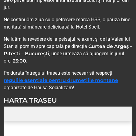
de o priveliște impresionantă asupra lacului și munților din
jur.
Ne continuăm ziua cu o petrecere marca HSS, o pauză bine-
meritată și mâncare delicioasă la Hotel Spell.
Ne luăm la revedere de la peisajul relaxant și de la Valea lui
Stan și pornim spre capitală pe direcția
Curtea de Argeș –
Pitești – București
, unde urmează să ajungem în jurul
orei
23:00
.
Pe durata întregului traseu este necesar să respecți
regulile esențiale pentru drumețiile montane
organizate de Hai să Socializăm!
HARTA TRASEU