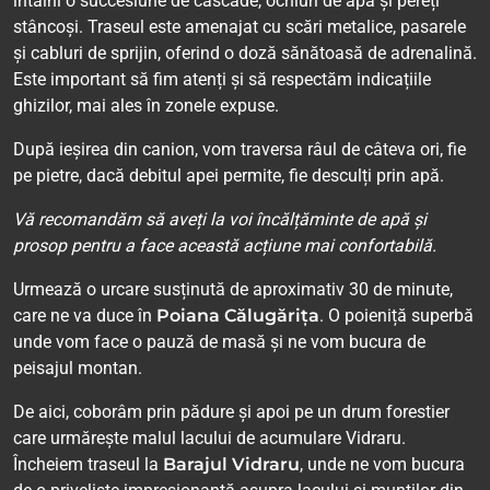
întâlni o succesiune de cascade, ochiuri de apă și pereți
stâncoși. Traseul este amenajat cu scări metalice, pasarele
și cabluri de sprijin, oferind o doză sănătoasă de adrenalină.
Este important să fim atenți și să respectăm indicațiile
ghizilor, mai ales în zonele expuse.
După ieșirea din canion, vom traversa râul de câteva ori, fie
pe pietre, dacă debitul apei permite, fie desculți prin apă.
Vă recomandăm să aveți la voi încălțăminte de apă și
prosop pentru a face această acțiune mai confortabilă.
Urmează o urcare susținută de aproximativ 30 de minute,
care ne va duce în
Poiana Călugărița
. O poieniță superbă
unde vom face o pauză de masă și ne vom bucura de
peisajul montan.
De aici, coborâm prin pădure și apoi pe un drum forestier
care urmărește malul lacului de acumulare Vidraru.
Încheiem traseul la
Barajul Vidraru
, unde ne vom bucura