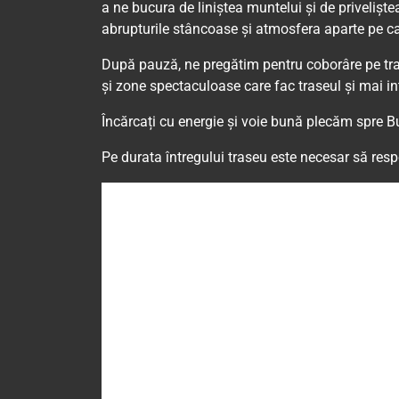
a ne bucura de liniștea muntelui și de privelișt
abrupturile stâncoase și atmosfera aparte pe car
După pauză, ne pregătim pentru coborâre pe tras
și zone spectaculoase care fac traseul și mai in
Încărcați cu energie și voie bună plecăm spre B
Pe durata întregului traseu este necesar să res