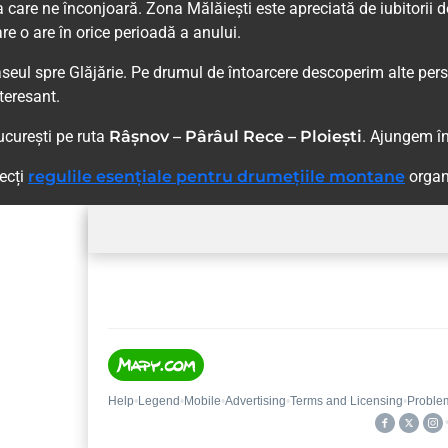
ea care ne înconjoară. Zona Mălăiești este apreciată de iubitorii 
e o are în orice perioadă a anului.
eul spre Glăjărie. Pe drumul de întoarcere descoperim alte pers
teresant.
ucurești pe ruta
Râșnov – Pârâul Rece – Ploiești
. Ajungem în
pecți
regulile esențiale pentru drumețiile montane
organ