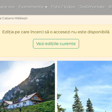
pre noi
Evenimente
Foto / Video
Testimoniale
B
 la Cabana Mălăiești
Ediția pe care încerci să o accesezi nu este disponibilă.
Vezi edițiile curente