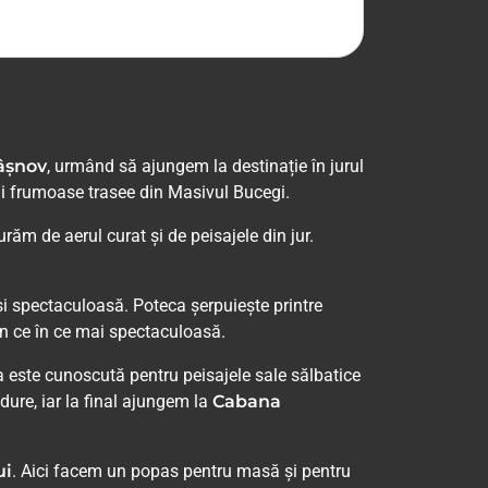
Râșnov
, urmând să ajungem la destinație în jurul
mai frumoase trasee din Masivul Bucegi.
răm de aerul curat și de peisajele din jur.
i spectaculoasă. Poteca șerpuiește printre
din ce în ce mai spectaculoasă.
a este cunoscută pentru peisajele sale sălbatice
ure, iar la final ajungem la
Cabana
ui
. Aici facem un popas pentru masă și pentru