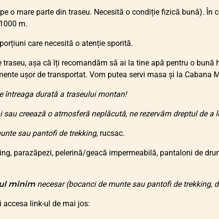
t pe o mare parte din traseu. Necesită o condiție fizică bună). În
 1000 m.
orțiuni care necesită o atenție sporită.
raseu, așa că îți recomandăm să ai la tine apă pentru o bună hi
imente ușor de transportat. Vom putea servi masa și la Cabana M
 întreaga durată a traseului montan!
i sau creează o atmosferă neplăcută, ne rezervăm dreptul de a le 
unte sau pantofi de trekking
, rucsac.
ing, parazăpezi, pelerină/geacă impermeabilă, pantaloni de drume
ul minim
necesar (bocanci de munte sau pantofi de trekking, du
 accesa link-ul de mai jos: