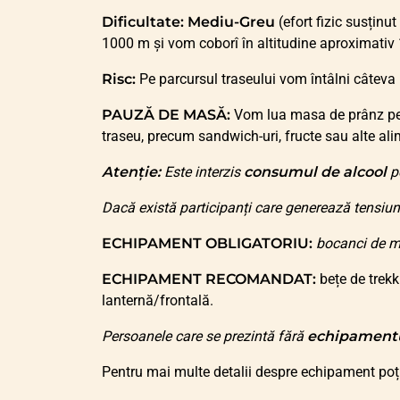
Dificultate:
Mediu-Greu
(efort fizic susținu
1000 m și vom coborî în altitudine aproximativ
Risc:
Pe parcursul traseului vom întâlni câteva p
PAUZĂ DE MASĂ:
Vom lua masa de prânz pe t
traseu, precum sandwich-uri, fructe sau alte al
Atenție:
Este interzis
consumul de alcool
pe
Dacă există participanți care generează tensiun
ECHIPAMENT OBLIGATORIU:
bocanci de m
ECHIPAMENT RECOMANDAT:
bețe de trekk
lanternă/frontală.
Persoanele care se prezintă fără
echipament
Pentru mai multe detalii despre echipament poți