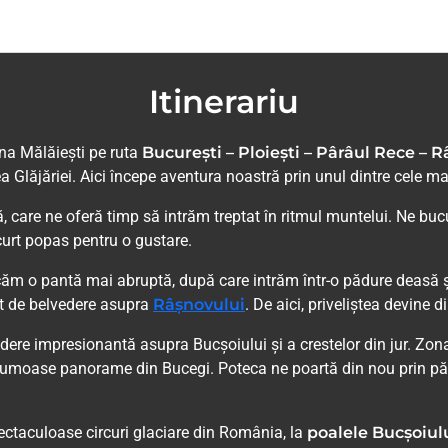
Itinerariu
a Mălăiești pe ruta
București – Ploiești – Pârâul Rece – 
ea Glăjăriei. Aici începe aventura noastră prin unul dintre cele 
 care ne oferă timp să intrăm treptat în ritmul muntelui. Ne bucu
curt popas pentru o gustare.
ăm o pantă mai abruptă, după care intrăm într-o pădure deasă ș
ct de belvedere asupra
Râșnovului
. De aici, priveliștea devine 
dere impresionantă asupra Bucșoiului și a crestelor din jur. Zon
 frumoase panorame din Bucegi. Poteca ne poartă din nou prin păd
pectaculoase circuri glaciare din România, la
poalele Bucșoiul