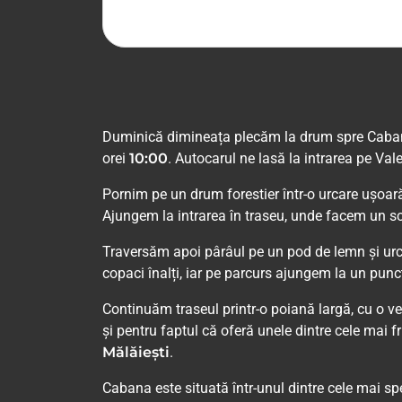
Duminică dimineața plecăm la drum spre Caban
orei
10:00
. Autocarul ne lasă la intrarea pe Val
Pornim pe un drum forestier într-o urcare ușoară,
Ajungem la intrarea în traseu, unde facem un s
Traversăm apoi pârâul pe un pod de lemn și urc
copaci înalți, iar pe parcurs ajungem la un pun
Continuăm traseul printr-o poiană largă, cu o ve
și pentru faptul că oferă unele dintre cele mai
Mălăiești
.
Cabana este situată într-unul dintre cele mai s