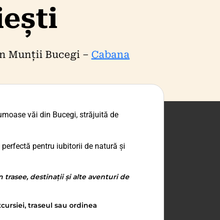
iești
din Munții Bucegi –
Cabana
umoase văi din Bucegi, străjuită de
perfectă pentru iubitorii de natură și
trasee, destinații și alte aventuri de
cursiei, traseul sau ordinea