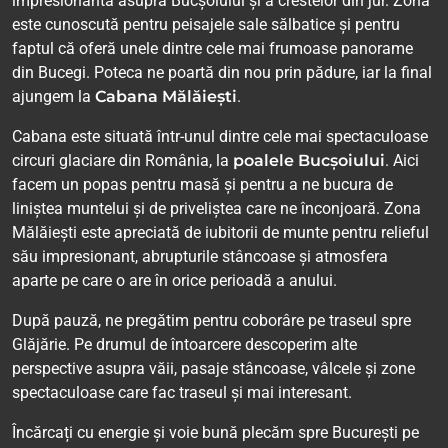
impresionantă asupra Bucșoiului și a crestelor din jur. Zona
este cunoscută pentru peisajele sale sălbatice și pentru
faptul că oferă unele dintre cele mai frumoase panorame
din Bucegi. Poteca ne poartă din nou prin pădure, iar la final
ajungem la
Cabana Mălăiești
.
Cabana este situată într-unul dintre cele mai spectaculoase
circuri glaciare din România, la
poalele Bucșoiului
. Aici
facem un popas pentru masă și pentru a ne bucura de
liniștea muntelui și de priveliștea care ne înconjoară. Zona
Mălăiești este apreciată de iubitorii de munte pentru relieful
său impresionant, abrupturile stâncoase și atmosfera
aparte pe care o are în orice perioadă a anului.
După pauză, ne pregătim pentru coborâre pe traseul spre
Glăjărie. Pe drumul de întoarcere descoperim alte
perspective asupra văii, pasaje stâncoase, vâlcele și zone
spectaculoase care fac traseul și mai interesant.
Încărcați cu energie și voie bună plecăm spre București pe