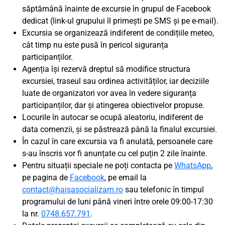
săptămână înainte de excursie în grupul de Facebook
dedicat (link-ul grupului îl primești pe SMS și pe e-mail).
Excursia se organizează indiferent de condițiile meteo,
cât timp nu este pusă în pericol siguranța
participanților.
Agenția își rezervă dreptul să modifice structura
excursiei, traseul sau ordinea activităților, iar deciziile
luate de organizatori vor avea în vedere siguranța
participanților, dar și atingerea obiectivelor propuse.
Locurile în autocar se ocupă aleatoriu, indiferent de
data comenzii, și se păstrează până la finalul excursiei.
În cazul în care excursia va fi anulată, persoanele care
s-au înscris vor fi anunțate cu cel puțin 2 zile înainte.
Pentru situații speciale ne poți contacta pe
WhatsApp
,
pe pagina de
Facebook
, pe email la
contact@haisasocializam.ro
sau telefonic în timpul
programului de luni până vineri între orele 09:00-17:30
la nr.
0748.657.791
.