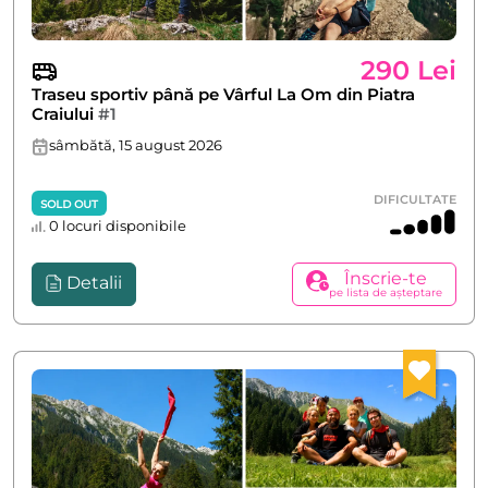
290 Lei
Traseu sportiv până pe Vârful La Om din Piatra
Craiului
#1
sâmbătă, 15 august 2026
DIFICULTATE
SOLD OUT
0 locuri disponibile
Înscrie-te
Detalii
pe lista de așteptare