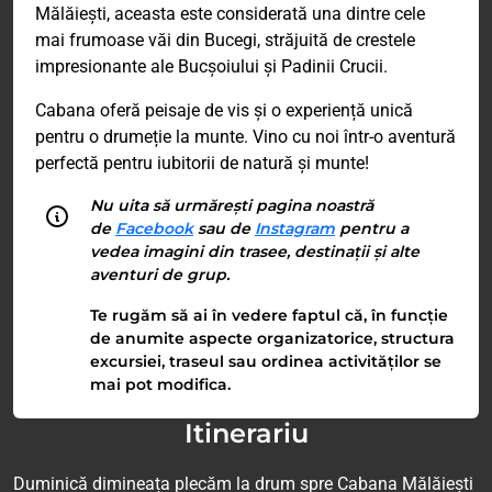
Mălăiești, aceasta este considerată una dintre cele
mai frumoase văi din Bucegi, străjuită de crestele
impresionante ale Bucșoiului și Padinii Crucii.
Cabana oferă peisaje de vis și o experiență unică
pentru o drumeție la munte. Vino cu noi într-o aventură
perfectă pentru iubitorii de natură și munte!
Nu uita să urmărești pagina noastră
de
Facebook
sau de
Instagram
pentru a
vedea imagini din trasee, destinații și alte
aventuri de grup.
Te rugăm să ai în vedere faptul că, în funcție
de anumite aspecte organizatorice, structura
excursiei, traseul sau ordinea activităților se
mai pot modifica.
Itinerariu
Duminică dimineața plecăm la drum spre Cabana Mălăiești