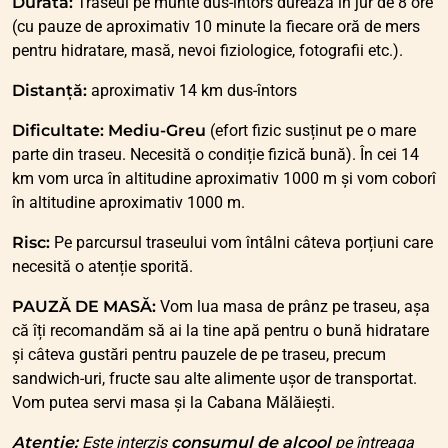
Durată:
Traseul pe munte dus-întors durează în jur de 8 ore
(cu pauze de aproximativ 10 minute la fiecare oră de mers
pentru hidratare, masă, nevoi fiziologice, fotografii etc.).
Distanță:
aproximativ 14 km dus-întors
Dificultate:
Mediu-Greu
(efort fizic susținut pe o mare
parte din traseu. Necesită o condiție fizică bună). În cei 14
km vom urca în altitudine aproximativ 1000 m și vom coborî
în altitudine aproximativ 1000 m.
Risc:
Pe parcursul traseului vom întâlni câteva porțiuni care
necesită o atenție sporită.
PAUZĂ DE MASĂ:
Vom lua masa de prânz pe traseu, așa
că îți recomandăm să ai la tine apă pentru o bună hidratare
și câteva gustări pentru pauzele de pe traseu, precum
sandwich-uri, fructe sau alte alimente ușor de transportat.
Vom putea servi masa și la Cabana Mălăiești.
Atenție:
Este interzis
consumul de alcool
pe întreaga