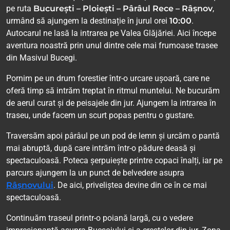
pe ruta
București – Ploiești – Pârâul Rece – Râșnov
,
urmând să ajungem la destinație în jurul orei
10:00
.
Autocarul ne lasă la intrarea pe Valea Glăjăriei. Aici începe
aventura noastră prin unul dintre cele mai frumoase trasee
din Masivul Bucegi.
Pornim pe un drum forestier într-o urcare ușoară, care ne
oferă timp să intrăm treptat în ritmul muntelui. Ne bucurăm
de aerul curat și de peisajele din jur. Ajungem la intrarea în
traseu, unde facem un scurt popas pentru o gustare.
Traversăm apoi pârâul pe un pod de lemn și urcăm o pantă
mai abruptă, după care intrăm într-o pădure deasă și
spectaculoasă. Poteca șerpuiește printre copaci înalți, iar pe
parcurs ajungem la un punct de belvedere asupra
Râșnovului
. De aici, priveliștea devine din ce în ce mai
spectaculoasă.
Continuăm traseul printr-o poiană largă, cu o vedere