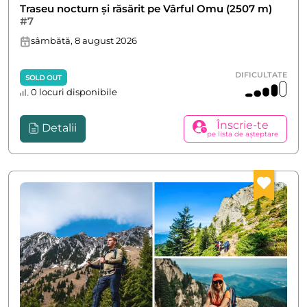
Traseu nocturn și răsărit pe Vârful Omu (2507 m)
#7
sâmbătă, 8 august 2026
DIFICULTATE
SOLD OUT
0 locuri disponibile
Înscrie-te
Detalii
pe lista de așteptare