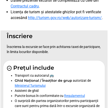
Datele prezentei excursii se completează cu cele din
Contractul cadru
.
Licența de turism și atestatele ghizilor pot fi verificate
accesând
http://turism.gov.ro/web/autorizare-turism/
.
Înscriere
Înscrierea la excursie se face prin achitarea taxei de participare,
în limita locurilor disponibile.
Prețul include
Transport cu autocarul 🚌
Ghid Național / Însoțitor de grup
autorizat de
Ministerul Turismului
Asistent de ghid
Puncte bonus în conformitate cu
Regulamentul
O surpriză din partea organizatorilor pentru participanții
care sunt pentru prima dată într-o excursie organizată de