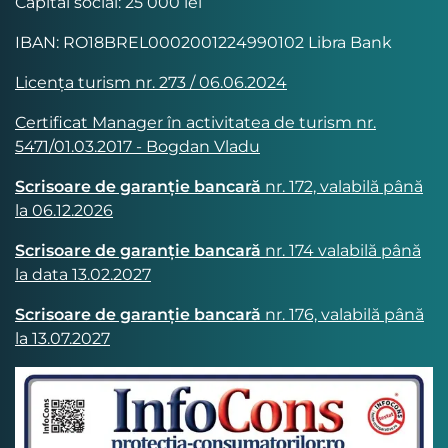
Capital social: 25 000 lei
IBAN: RO18BREL0002001224990102 Libra Bank
Licența turism nr. 273 / 06.06.2024
Certificat Manager în activitatea de turism nr.
5471/01.03.2017 - Bogdan Vladu
Scrisoare de garanție bancară
nr. 172, valabilă până
la 06.12.2026
Scrisoare de garanție bancară
nr. 174 valabilă până
la data 13.02.2027
Scrisoare de garanție bancară
nr. 176, valabilă până
la 13.07.2027