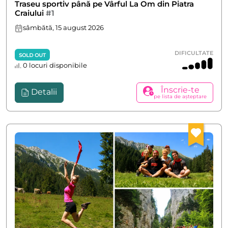
Traseu sportiv până pe Vârful La Om din Piatra
Craiului
#1
sâmbătă, 15 august 2026
DIFICULTATE
SOLD OUT
0 locuri disponibile
Înscrie-te
Detalii
pe lista de așteptare