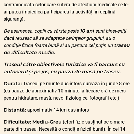
contraindicată celor care suferă de afecțiuni medicale ce le-
ar putea împiedica participarea la activități în deplină
siguranță.
De asemenea, copiii cu vârste peste
10 ani
sunt bineveniți
dacă reușesc să se adapteze cerințelor grupului, au o
condiție fizică foarte bună și au parcurs cel puțin un
traseu
de dificultate medie.
Traseul către obiectivele turistice va fi parcurs cu
autocarul și pe jos, cu pauză de masă pe traseu.
Durată:
Traseul pe munte dus-întors durează în jur de 8 ore
(cu pauze de aproximativ 10 minute la fiecare oră de mers
pentru hidratare, masă, nevoi fiziologice, fotografii etc.).
Distanță:
aproximativ 14 km dus-întors
Dificultate:
Mediu-Greu
(efort fizic susținut pe o mare
parte din traseu. Necesită o condiție fizică bună). În cei 14