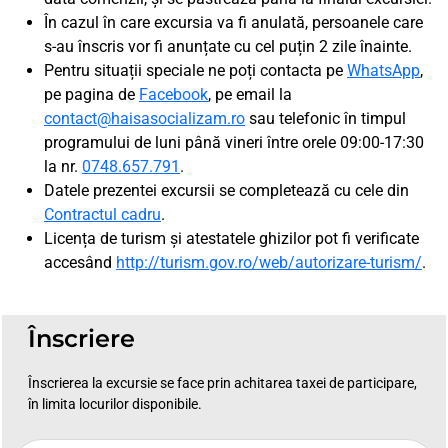
În cazul în care excursia va fi anulată, persoanele care
s-au înscris vor fi anunțate cu cel puțin 2 zile înainte.
Pentru situații speciale ne poți contacta pe
WhatsApp
,
pe pagina de
Facebook
, pe email la
contact@haisasocializam.ro
sau telefonic în timpul
programului de luni până vineri între orele 09:00-17:30
la nr.
0748.657.791
.
Datele prezentei excursii se completează cu cele din
Contractul cadru
.
Licența de turism și atestatele ghizilor pot fi verificate
accesând
http://turism.gov.ro/web/autorizare-turism/
.
Înscriere
Înscrierea la excursie se face prin achitarea taxei de participare,
în limita locurilor disponibile.