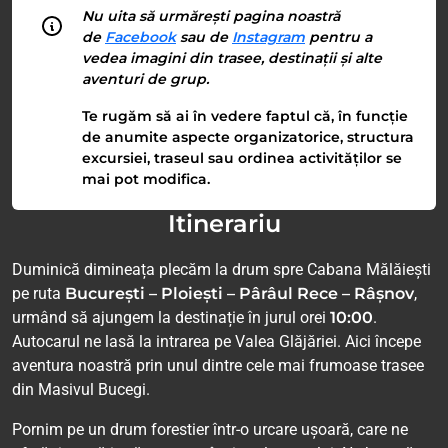
Nu uita să urmărești pagina noastră
de
Facebook
sau de
Instagram
pentru a
vedea imagini din trasee, destinații și alte
aventuri de grup.
Te rugăm să ai în vedere faptul că, în funcție
de anumite aspecte organizatorice, structura
excursiei, traseul sau ordinea activităților se
mai pot modifica.
Itinerariu
Duminică dimineața plecăm la drum spre Cabana Mălăiești
pe ruta
București – Ploiești – Pârâul Rece – Râșnov
,
urmând să ajungem la destinație în jurul orei
10:00
.
Autocarul ne lasă la intrarea pe Valea Glăjăriei. Aici începe
aventura noastră prin unul dintre cele mai frumoase trasee
din Masivul Bucegi.
Pornim pe un drum forestier într-o urcare ușoară, care ne