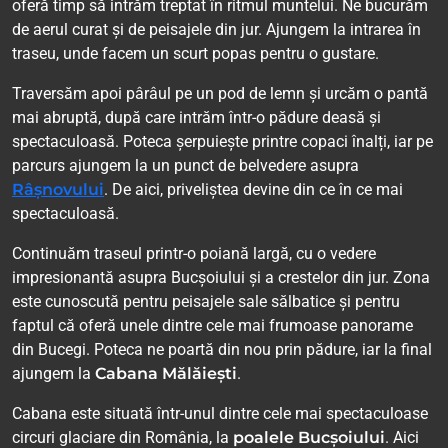
oferă timp să intrăm treptat în ritmul muntelui. Ne bucurăm
de aerul curat și de peisajele din jur. Ajungem la intrarea în
traseu, unde facem un scurt popas pentru o gustare.
Traversăm apoi pârâul pe un pod de lemn și urcăm o pantă
mai abruptă, după care intrăm într-o pădure deasă și
spectaculoasă. Poteca șerpuiește printre copaci înalți, iar pe
parcurs ajungem la un punct de belvedere asupra
Râșnovului
. De aici, priveliștea devine din ce în ce mai
spectaculoasă.
Continuăm traseul printr-o poiană largă, cu o vedere
impresionantă asupra Bucșoiului și a crestelor din jur. Zona
este cunoscută pentru peisajele sale sălbatice și pentru
faptul că oferă unele dintre cele mai frumoase panorame
din Bucegi. Poteca ne poartă din nou prin pădure, iar la final
ajungem la
Cabana Mălăiești
.
Cabana este situată într-unul dintre cele mai spectaculoase
circuri glaciare din România, la
poalele Bucșoiului
. Aici