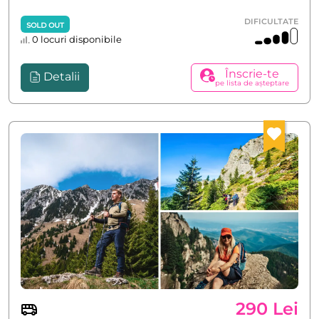
DIFICULTATE
SOLD OUT
0 locuri disponibile
Înscrie-te
Detalii
pe lista de așteptare
290 Lei