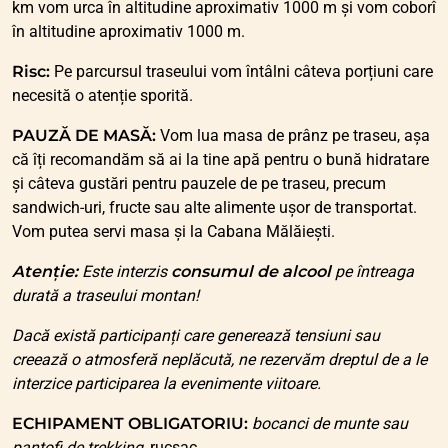
km vom urca în altitudine aproximativ 1000 m și vom coborî
în altitudine aproximativ 1000 m.
Risc:
Pe parcursul traseului vom întâlni câteva porțiuni care
necesită o atenție sporită.
PAUZĂ DE MASĂ:
Vom lua masa de prânz pe traseu, așa
că îți recomandăm să ai la tine apă pentru o bună hidratare
și câteva gustări pentru pauzele de pe traseu, precum
sandwich-uri, fructe sau alte alimente ușor de transportat.
Vom putea servi masa și la Cabana Mălăiești.
Atenție:
Este interzis
consumul de alcool
pe întreaga
durată a traseului montan!
Dacă există participanți care generează tensiuni sau
creează o atmosferă neplăcută, ne rezervăm dreptul de a le
interzice participarea la evenimente viitoare.
ECHIPAMENT OBLIGATORIU:
bocanci de munte sau
pantofi de trekking
, rucsac.