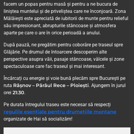
facem un popas pentru masă și pentru a ne bucura de
liniștea muntelui și de priveliștea care ne înconjoară. Zona
Mălăiești este apreciată de iubitorii de munte pentru relieful
său impresionant, abrupturile stâncoase și atmosfera
aparte pe care o are în orice perioadă a anului.
După pauză, ne pregătim pentru coborâre pe traseul spre
Glăjărie. Pe drumul de întoarcere descoperim alte
perspective asupra văii, pasaje stâncoase, vâlcele și zone
spectaculoase care fac traseul și mai interesant.
Încărcați cu energie și voie bună plecăm spre București pe
ruta
Râșnov – Pârâul Rece – Ploiești
. Ajungem în jurul
orei
21:30
.
Pe durata întregului traseu este necesar să respecți
regulile esențiale pentru drumețiile montane
organizate de Hai să socializăm!