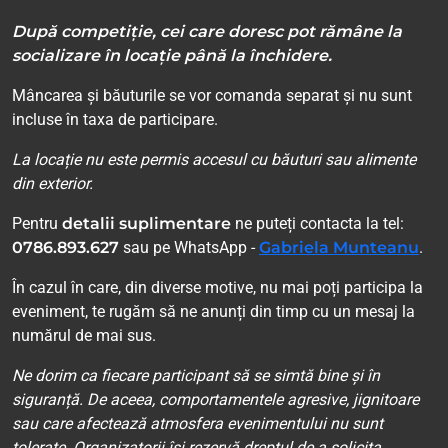
După competiție, cei care doresc pot rămâne la
socializare în locație până la închidere.
Mâncarea și băuturile se vor comanda separat și nu sunt
incluse în taxa de participare.
La locație nu este permis accesul cu băuturi sau alimente
din exterior.
Pentru
detalii suplimentare
ne puteți contacta la tel:
0786.893.627
sau pe WhatsApp -
Gabriela Munteanu
.
În cazul în care, din diverse motive, nu mai poți participa la
eveniment, te rugăm să ne anunți din timp cu un mesaj la
numărul de mai sus.
Ne dorim ca fiecare participant să se simtă bine și în
siguranță. De aceea, comportamentele agresive, jignitoare
sau care afectează atmosfera evenimentului nu sunt
tolerate. Organizatorii își rezervă dreptul de a solicita