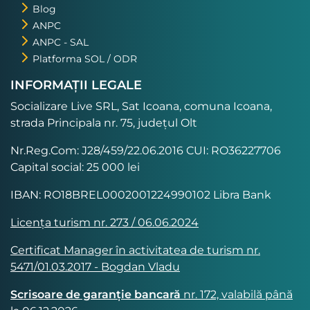
Blog
ANPC
ANPC - SAL
Platforma SOL / ODR
INFORMAȚII LEGALE
Socializare Live SRL, Sat Icoana, comuna Icoana,
strada Principala nr. 75, județul Olt
Nr.Reg.Com: J28/459/22.06.2016 CUI: RO36227706
Capital social: 25 000 lei
IBAN: RO18BREL0002001224990102 Libra Bank
Licența turism nr. 273 / 06.06.2024
Certificat Manager în activitatea de turism nr.
5471/01.03.2017 - Bogdan Vladu
Scrisoare de garanție bancară
nr. 172, valabilă până