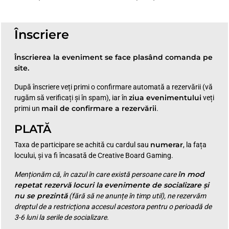
Înscriere
Înscrierea la eveniment se face plasând comanda pe
site.
După înscriere veți primi o confirmare automată a rezervării (vă
ziua evenimentului
rugăm să verificați și în spam), iar în
veți
mail de confirmare a rezervării
primi un
.
PLATĂ
numerar
Taxa de participare se achită cu cardul sau
, la fața
locului, și va fi încasată de Creative Board Gaming.
în mod
Menționăm că, în cazul în care există persoane care
repetat rezervă locuri la evenimente de socializare și
nu se prezintă
(fără să ne anunțe în timp util), ne rezervăm
dreptul de a restricționa accesul acestora pentru o perioadă de
3-6 luni la serile de socializare.