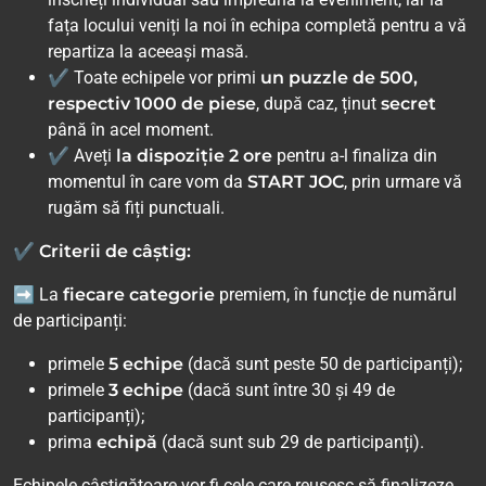
fața locului veniți la noi în echipa completă pentru a vă
repartiza la aceeași masă.
✔ Toate echipele vor primi
un puzzle de 500,
respectiv 1000 de piese
, după caz, ținut
secret
până în acel moment.
✔ Aveți
la dispoziție 2 ore
pentru a-l finaliza din
momentul în care vom da
START JOC
, prin urmare vă
rugăm să fiți punctuali.
✔ Criterii de câștig:
➡ La
fiecare categorie
premiem, în funcție de numărul
de participanți:
primele
5 echipe
(dacă sunt peste 50 de participanți);
primele
3 echipe
(dacă sunt între 30 și 49 de
participanți);
prima
echipă
(dacă sunt sub 29 de participanți).
Echipele câștigătoare vor fi cele care reușesc să finalizeze