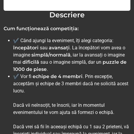
Descriere
Cum funcționează competiția:
✔ Când ajungi la eveniment, îți alegi categoria:
începători
sau
avansați
. La începători vom avea o
imagine
simplă/normală
, iar la avansați o imagine
mai
dificilă
sau o imagine simplă, dar un
puzzle de
1000 de piese
.
✔ Vor fi
echipe de 4 membri
. Prin excepție,
acceptăm și echipe de 3 membri dacă ne solicită acest
lucru.
Dacă vii neînsoțit, te înscrii, iar în momentul
evenimentului te vom ajuta să formezi o echipă.
Dacă vrei să fii în aceeași echipă cu 1 sau 2 prieteni, vă
înscrieți individual sau împreună la eveniment, iar la