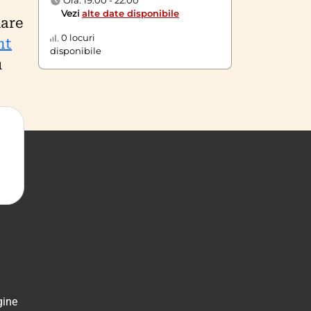
Vezi
alte date disponibile
mare
0 locuri
nt
disponibile
u
gine