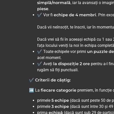
simplă/normală
, iar la avansați o imag
piese
.
✔ Vor fi
echipe de 4 membri
. Prin exc
Dacă vii neînsoțit, te înscrii, iar în momen
Dacă vrei să fii în aceeași echipă cu 1 sau 2
fața locului veniți la noi în echipa complet
✔ Toate echipele vor primi
un puzzle de
acel moment.
✔ Aveți
la dispoziție 2 ore
pentru a-l fi
rugăm să fiți punctuali.
✔ Criterii de câștig:
➡ La
fiecare categorie
premiem, în funcție 
primele
5 echipe
(dacă sunt peste 50 de pa
primele
3 echipe
(dacă sunt între 30 și 49 
prima
echipă
(dacă sunt sub 29 de partici