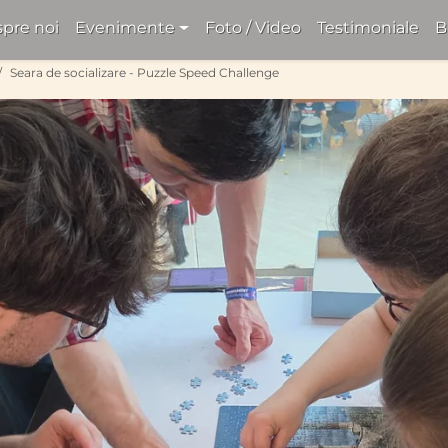
pre noi
Evenimente
Foto / Video
Testimoniale
B
Seara de socializare - Puzzle Speed Challenge