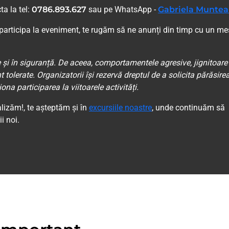
ta la tel:
0786.893.627
sau pe WhatsApp -
Gabriela Munte
i participa la eveniment, te rugăm să ne anunți din timp cu un me
e și în siguranță. De aceea, comportamentele agresive, jignitoare
olerate. Organizatorii își rezervă dreptul de a solicita părăsire
iona participarea la viitoarele activități.
alizăm!, te așteptăm și în
excursiile noastre
, unde continuăm să
i noi.