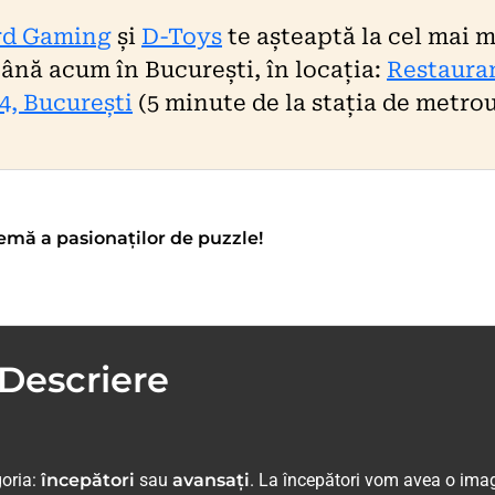
rd Gaming
și
D-Toys
te așteaptă la cel mai 
ână acum în București, în locația:
Restaura
 4, București
(5 minute de la stația de metro
mă a pasionaților de puzzle!
Descriere
goria:
începători
sau
avansați
. La începători vom avea o ima