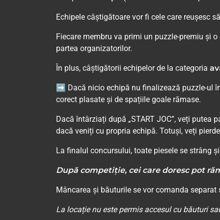
Echipele câștigătoare vor fi cele care reușesc să
Fiecare membru va primi un puzzle-premiu și o 
partea organizatorilor.
În plus, câștigătorii echipelor de la categoria
av
➡ Dacă nicio echipă nu finalizează puzzle-ul în c
corect plasate și de spațiile goale rămase.
Dacă întârziați după „START JOC”, veți putea p
dacă veniți cu propria echipă. Totuși, veți pierd
La finalul concursului, toate piesele se strâng ș
După competiție, cei care doresc pot rămâ
Mâncarea și băuturile se vor comanda separat și
La locație nu este permis accesul cu băuturi sau