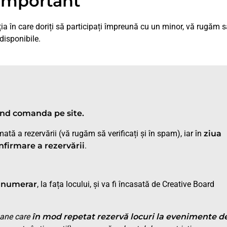
Important
ția în care doriți să participați împreună cu un minor, vă rugăm 
 disponibile.
ând comanda pe site.
ată a rezervării (vă rugăm să verificați și în spam), iar în
ziua
nfirmare a rezervării
.
u
numerar
, la fața locului, și va fi încasată de Creative Board
oane care
în mod repetat rezervă locuri la evenimente d