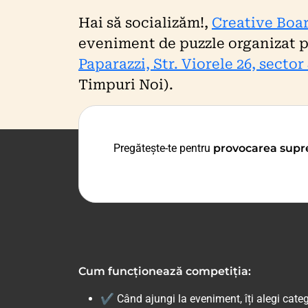
Hai să socializăm!,
Creative Boa
eveniment de puzzle organizat p
Paparazzi, Str. Viorele 26, sector
Timpuri Noi).
Pregătește-te pentru
provocarea supre
Cum funcționează competiția:
✔ Când ajungi la eveniment, îți alegi cate