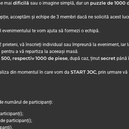
ine mai
dificilă
sau o imagine simplă, dar un
puzzle de 1000 
epție, acceptăm și echipe de 3 membri dacă ne solicită acest luc
tul evenimentului te vom ajuta să formezi o echipă.
 prieteni, vă înscrieți individual sau împreună la eveniment, iar l
ă pentru a vă repartiza la aceeași masă.
 500, respectiv 1000 de piese
, după caz, ținut
secret
până 
naliza din momentul în care vom da
START JOC
, prin urmare vă
de numărul de participanți:
rticipanți);
de participanți);
panți).