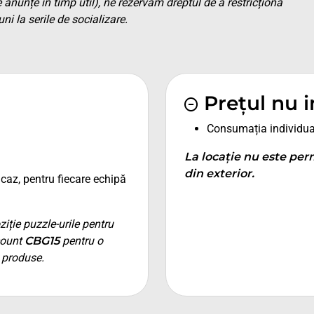
 anunțe în timp util), ne rezervăm dreptul de a restricționa
i la serile de socializare.
Prețul nu 
Consumația individua
La locație nu este per
din exterior.
caz, pentru fiecare echipă
iție puzzle-urile pentru
count
CBG15
pentru o
 produse.