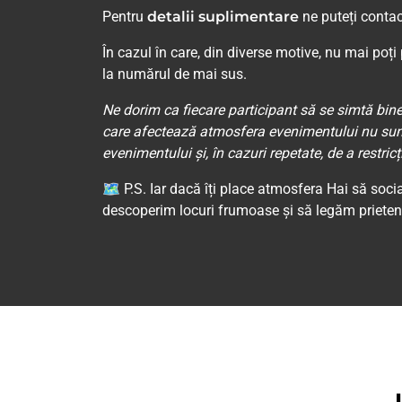
Pentru
detalii suplimentare
ne puteți contac
În cazul în care, din diverse motive, nu mai poț
la numărul de mai sus.
Ne dorim ca fiecare participant să se simtă bin
care afectează atmosfera evenimentului nu sunt t
evenimentului și, în cazuri repetate, de a restricț
🗺 P.S. Iar dacă îți place atmosfera Hai să soci
descoperim locuri frumoase și să legăm prieteni