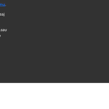
anu
.
saj
 sau
a