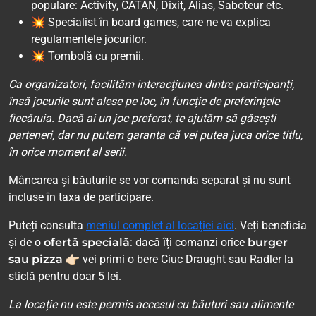
populare: Activity, CATAN, Dixit, Alias, Saboteur etc.
💥 Specialist în board games, care ne va explica
regulamentele jocurilor.
💥 Tombolă cu premii.
Ca organizatori, facilităm interacțiunea dintre participanți,
însă jocurile sunt alese pe loc, în funcție de preferințele
fiecăruia. Dacă ai un joc preferat, te ajutăm să găsești
parteneri, dar nu putem garanta că vei putea juca orice titlu,
în orice moment al serii.
Mâncarea și băuturile se vor comanda separat și nu sunt
incluse în taxa de participare.
Puteți consulta
meniul complet al locației aici
. Veți beneficia
și de o
ofertă specială
: dacă îți comanzi orice
burger
sau pizza
👉🏻 vei primi o bere Ciuc Draught sau Radler la
sticlă pentru doar 5 lei.
La locație nu este permis accesul cu băuturi sau alimente