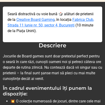
Seară distractivă cu voie bună 🎲 alături de prietenii
de la
Creative Board Gaming
, în locația
Fabrica Club,
Strada 11 Iunie nr. 50, sector 4, București
(10 minute
de la Piața Unirii).
Descriere
Jocurile de Board games sunt doar pretextul perfect pentru
o seară în care râzi, cunoști oameni noi și petreci câteva ore
departe de rutina zilnică. Nu contează dacă vii singur sau cu
prietenii – la final sunt șanse mari să pleci cu mai multe
cunoștințe decât ai venit.
În cadrul evenimentului îți punem la
dispoziție:
💥 O colecție numeroasă de jocuri, dintre care cele mai