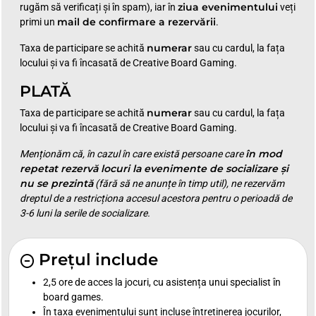
ziua evenimentului
rugăm să verificați și în spam), iar în
veți
mail de confirmare a rezervării
primi un
.
numerar
Taxa de participare se achită
sau cu cardul, la fața
locului și va fi încasată de Creative Board Gaming.
PLATĂ
numerar
Taxa de participare se achită
sau cu cardul, la fața
locului și va fi încasată de Creative Board Gaming.
în mod
Menționăm că, în cazul în care există persoane care
repetat rezervă locuri la evenimente de socializare și
nu se prezintă
(fără să ne anunțe în timp util), ne rezervăm
dreptul de a restricționa accesul acestora pentru o perioadă de
3-6 luni la serile de socializare.
Prețul include
2,5 ore de acces la jocuri, cu asistența unui specialist în
board games.
În taxa evenimentului sunt incluse întreținerea jocurilor,