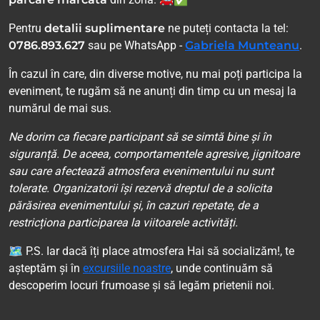
Pentru
detalii suplimentare
ne puteți contacta la tel:
0786.893.627
sau pe WhatsApp -
Gabriela Munteanu
.
În cazul în care, din diverse motive, nu mai poți participa la
eveniment, te rugăm să ne anunți din timp cu un mesaj la
numărul de mai sus.
Ne dorim ca fiecare participant să se simtă bine și în
siguranță. De aceea, comportamentele agresive, jignitoare
sau care afectează atmosfera evenimentului nu sunt
tolerate. Organizatorii își rezervă dreptul de a solicita
părăsirea evenimentului și, în cazuri repetate, de a
restricționa participarea la viitoarele activități.
🗺 P.S. Iar dacă îți place atmosfera Hai să socializăm!, te
așteptăm și în
excursiile noastre
, unde continuăm să
descoperim locuri frumoase și să legăm prietenii noi.