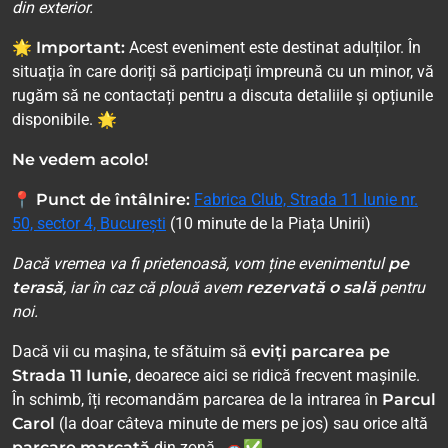
din exterior.
🌟 Important:
Acest eveniment este destinat adulților. În
situația în care doriți să participați împreună cu un minor, vă
rugăm să ne contactați pentru a discuta detaliile și opțiunile
disponibile. 🌟
Ne vedem acolo!
📍
Punct de întâlnire:
Fabrica Club, Strada 11 Iunie nr.
50, sector 4, București
(10 minute de la Piața Unirii)
Dacă vremea va fi prietenoasă, vom ține evenimentul
pe
terasă
, iar în caz că plouă avem
rezervată o sală
pentru
noi.
Dacă vii cu mașina, te sfătuim să
eviți parcarea pe
Strada 11 Iunie
, deoarece aici se ridică frecvent mașinile.
În schimb, îți recomandăm parcarea de la intrarea în
Parcul
Carol
(la doar câteva minute de mers pe jos) sau orice altă
parcare marcată
din zonă. 🚗✅