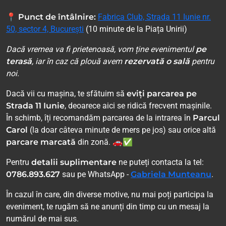
📍
Punct de întâlnire:
Fabrica Club, Strada 11 Iunie nr.
50, sector 4, București
(10 minute de la Piața Unirii)
Dacă vremea va fi prietenoasă, vom ține evenimentul
pe
terasă
, iar în caz că plouă avem
rezervată o sală
pentru
noi.
Dacă vii cu mașina, te sfătuim să
eviți parcarea pe
Strada 11 Iunie
, deoarece aici se ridică frecvent mașinile.
În schimb, îți recomandăm parcarea de la intrarea în
Parcul
Carol
(la doar câteva minute de mers pe jos) sau orice altă
parcare marcată
din zonă. 🚗✅
Pentru
detalii suplimentare
ne puteți contacta la tel:
0786.893.627
sau pe WhatsApp -
Gabriela Munteanu
.
În cazul în care, din diverse motive, nu mai poți participa la
eveniment, te rugăm să ne anunți din timp cu un mesaj la
numărul de mai sus.