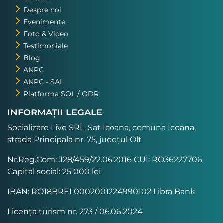
Despre noi
Evenimente
Foto & Video
Testimoniale
Blog
ANPC
ANPC - SAL
Platforma SOL / ODR
INFORMAȚII LEGALE
Socializare Live SRL, Sat Icoana, comuna Icoana,
strada Principala nr. 75, județul Olt
Nr.Reg.Com: J28/459/22.06.2016 CUI: RO36227706
Capital social: 25 000 lei
IBAN: RO18BREL0002001224990102 Libra Bank
Licența turism nr. 273 / 06.06.2024