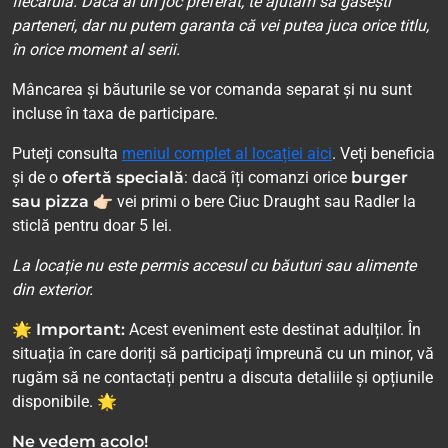
fiecăruia. Dacă ai un joc preferat, te ajutăm să găsești
parteneri, dar nu putem garanta că vei putea juca orice titlu,
în orice moment al serii.
Mâncarea și băuturile se vor comanda separat și nu sunt
incluse în taxa de participare.
Puteți consulta
meniul complet al locației aici
. Veți beneficia
și de o
ofertă specială
: dacă îți comanzi orice
burger
sau pizza
👉🏻 vei primi o bere Ciuc Draught sau Radler la
sticlă pentru doar 5 lei.
La locație nu este permis accesul cu băuturi sau alimente
din exterior.
🌟 Important:
Acest eveniment este destinat adulților. În
situația în care doriți să participați împreună cu un minor, vă
rugăm să ne contactați pentru a discuta detaliile și opțiunile
disponibile. 🌟
Ne vedem acolo!