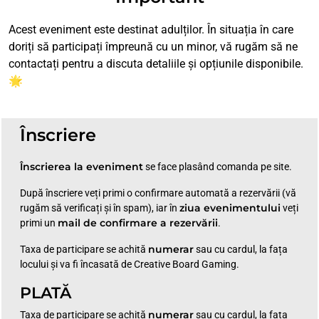
Acest eveniment este destinat adulților. În situația în care
doriți să participați împreună cu un minor, vă rugăm să ne
contactați pentru a discuta detaliile și opțiunile disponibile.
🌟
Înscriere
Înscrierea la eveniment
se face plasând comanda pe site.
După înscriere veți primi o confirmare automată a rezervării (vă
ziua evenimentului
rugăm să verificați și în spam), iar în
veți
mail de confirmare a rezervării
primi un
.
numerar
Taxa de participare se achită
sau cu cardul, la fața
locului și va fi încasată de Creative Board Gaming.
PLATĂ
numerar
Taxa de participare se achită
sau cu cardul, la fața