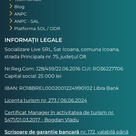
Blog
ANPC
ANPC - SAL
Platforma SOL / ODR
INFORMAȚII LEGALE
Socializare Live SRL, Sat Icoana, comuna Icoana,
strada Principala nr. 75, județul Olt
Nr.Reg.Com: J28/459/22.06.2016 CUI: RO36227706
Capital social: 25 000 lei
IBAN: RO18BREL0002001224990102 Libra Bank
Licența turism nr. 273 / 06.06.2024
Certificat Manager în activitatea de turism nr.
5471/01.03.2017 - Bogdan Vladu
Scrisoare de garanție bancară
nr. 172, valabilă până