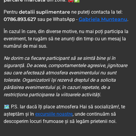
Pentru
detalii suplimentare
ne puteți contacta la tel:
0786.893.627
sau pe WhatsApp -
Gabriela Munteanu
.
În cazul în care, din diverse motive, nu mai poți participa la
eveniment, te rugăm să ne anunți din timp cu un mesaj la
numărul de mai sus.
Ne dorim ca fiecare participant să se simtă bine și în
siguranță. De aceea, comportamentele agresive, jignitoare
sau care afectează atmosfera evenimentului nu sunt
tolerate. Organizatorii își rezervă dreptul de a solicita
părăsirea evenimentului și, în cazuri repetate, de a
restricționa participarea la viitoarele activități.
🗺 P.S. Iar dacă îți place atmosfera Hai să socializăm!, te
așteptăm și în
excursiile noastre
, unde continuăm să
descoperim locuri frumoase și să legăm prietenii noi.