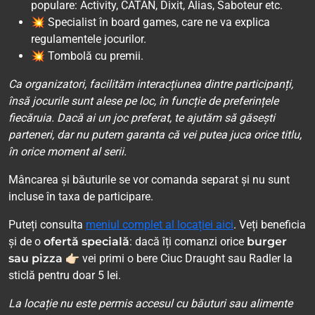
populare: Activity, CATAN, Dixit, Alias, Saboteur etc.
💥 Specialist în board games, care ne va explica
regulamentele jocurilor.
💥 Tombolă cu premii.
Ca organizatori, facilităm interacțiunea dintre participanți,
însă jocurile sunt alese pe loc, în funcție de preferințele
fiecăruia. Dacă ai un joc preferat, te ajutăm să găsești
parteneri, dar nu putem garanta că vei putea juca orice titlu,
în orice moment al serii.
Mâncarea și băuturile se vor comanda separat și nu sunt
incluse în taxa de participare.
Puteți consulta
meniul complet al locației aici
. Veți beneficia
și de o
ofertă specială
: dacă îți comanzi orice
burger
sau pizza
👉🏻 vei primi o bere Ciuc Draught sau Radler la
sticlă pentru doar 5 lei.
La locație nu este permis accesul cu băuturi sau alimente