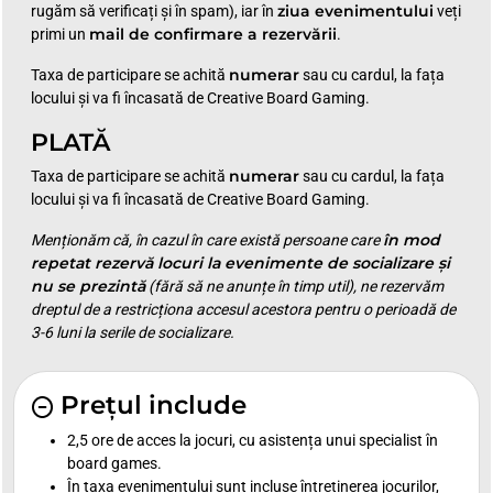
ziua evenimentului
rugăm să verificați și în spam), iar în
veți
mail de confirmare a rezervării
primi un
.
numerar
Taxa de participare se achită
sau cu cardul, la fața
locului și va fi încasată de Creative Board Gaming.
PLATĂ
numerar
Taxa de participare se achită
sau cu cardul, la fața
locului și va fi încasată de Creative Board Gaming.
în mod
Menționăm că, în cazul în care există persoane care
repetat rezervă locuri la evenimente de socializare și
nu se prezintă
(fără să ne anunțe în timp util), ne rezervăm
dreptul de a restricționa accesul acestora pentru o perioadă de
3-6 luni la serile de socializare.
Prețul include
2,5 ore de acces la jocuri, cu asistența unui specialist în
board games.
În taxa evenimentului sunt incluse întreținerea jocurilor,