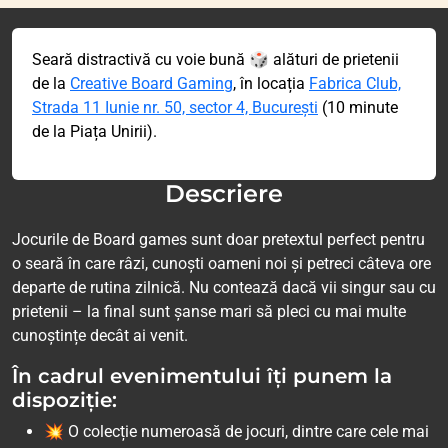
Seară distractivă cu voie bună 🎲 alături de prietenii
de la
Creative Board Gaming
, în locația
Fabrica Club,
Strada 11 Iunie nr. 50, sector 4, București
(10 minute
de la Piața Unirii).
Descriere
Jocurile de Board games sunt doar pretextul perfect pentru
o seară în care râzi, cunoști oameni noi și petreci câteva ore
departe de rutina zilnică. Nu contează dacă vii singur sau cu
prietenii – la final sunt șanse mari să pleci cu mai multe
cunoștințe decât ai venit.
În cadrul evenimentului îți punem la
dispoziție:
💥 O colecție numeroasă de jocuri, dintre care cele mai