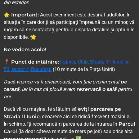
din exterior.
🌟 Important:
Acest eveniment este destinat adulților. În
situația în care doriți să participați împreună cu un minor, vă
rugăm să ne contactați pentru a discuta detaliile și opțiunile
disponibile. 🌟
Ne vedem acolo!
📍
Punct de întâlnire:
Fabrica Club, Strada 11 Iunie nr.
50, sector 4, București
(10 minute de la Piața Unirii)
Dacă vremea va fi prietenoasă, vom ține evenimentul
pe
terasă
, iar în caz că plouă avem
rezervată o sală
pentru
noi.
Dacă vii cu mașina, te sfătuim să
eviți parcarea pe
Strada 11 Iunie
, deoarece aici se ridică frecvent mașinile.
În schimb, îți recomandăm parcarea de la intrarea în
Parcul
Carol
(la doar câteva minute de mers pe jos) sau orice altă
parcare marcată
din zonă. 🚗✅