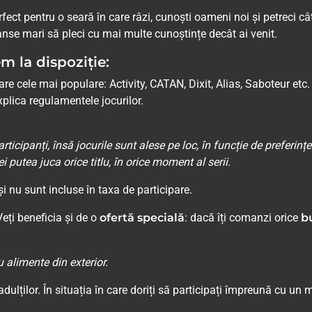
ect pentru o seară în care râzi, cunoști oameni noi și petreci câ
șanse mari să pleci cu mai multe cunoștințe decât ai venit.
m la dispoziție:
re cele mai populare: Activity, CATAN, Dixit, Alias, Saboteur etc.
plica regulamentele jocurilor.
rticipanți, însă jocurile sunt alese pe loc, în funcție de preferinț
 putea juca orice titlu, în orice moment al serii.
 nu sunt incluse în taxa de participare.
Veți beneficia și de o
ofertă specială
: dacă îți comanzi orice
b
 alimente din exterior.
ulților. În situația în care doriți să participați împreună cu un