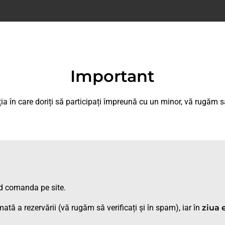
Important
ția în care doriți să participați împreună cu un minor, vă rugăm să
d comanda pe site.
ată a rezervării (vă rugăm să verificați și în spam), iar în
ziua 