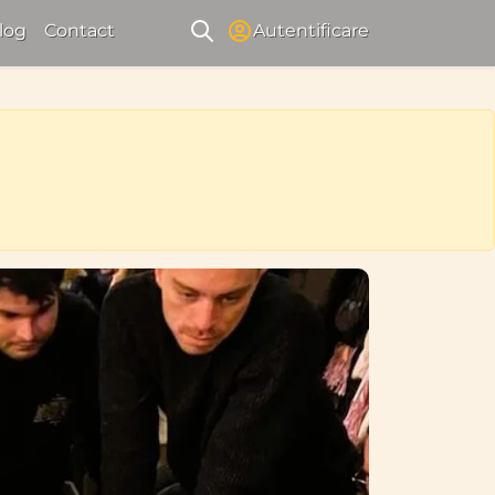
log
Contact
Autentificare