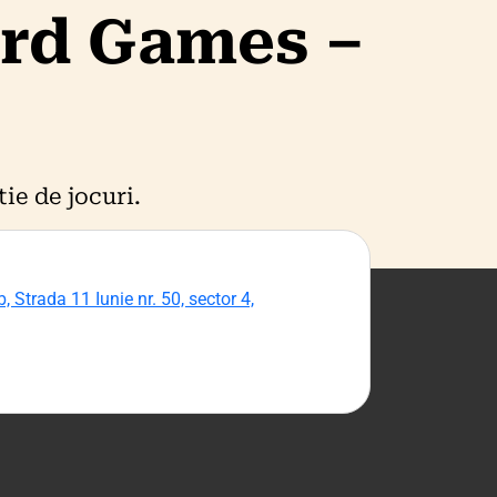
ard Games –
ie de jocuri.
, Strada 11 Iunie nr. 50, sector 4,