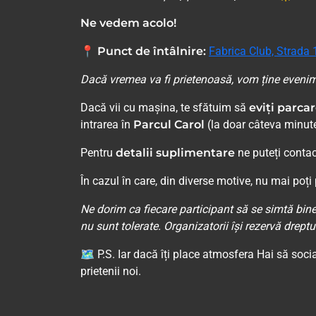
Ne vedem acolo!
📍
Punct de întâlnire:
Fabrica Club, Strada 1
Dacă vremea va fi prietenoasă, vom ține eveni
Dacă vii cu mașina, te sfătuim să
eviți parcar
intrarea în
Parcul Carol
(la doar câteva minute
Pentru
detalii suplimentare
ne puteți contac
În cazul în care, din diverse motive, nu mai poț
Ne dorim ca fiecare participant să se simtă bin
nu sunt tolerate. Organizatorii își rezervă dreptul
🗺 P.S. Iar dacă îți place atmosfera Hai să soci
prietenii noi.