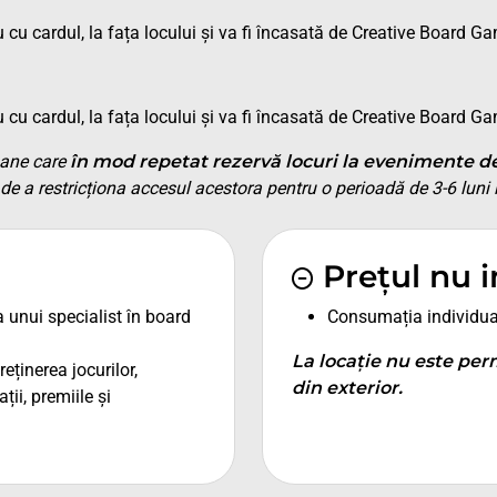
 cu cardul, la fața locului și va fi încasată de Creative Board G
 cu cardul, la fața locului și va fi încasată de Creative Board G
oane care
în mod repetat rezervă locuri la evenimente de 
de a restricționa accesul acestora pentru o perioadă de 3-6 luni l
Prețul nu 
a unui specialist în board
Consumația individua
La locație nu este per
eținerea jocurilor,
din exterior.
ții, premiile și