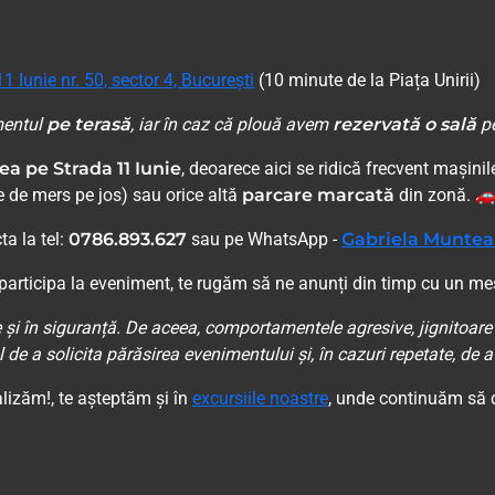
1 Iunie nr. 50, sector 4, București
(10 minute de la Piața Unirii)
mentul
pe terasă
, iar în caz că plouă avem
rezervată o sală
pe
ea pe Strada 11 Iunie
, deoarece aici se ridică frecvent mașini
 de mers pe jos) sau orice altă
parcare marcată
din zonă. 
ta la tel:
0786.893.627
sau pe WhatsApp -
Gabriela Munte
i participa la eveniment, te rugăm să ne anunți din timp cu un m
e și în siguranță. De aceea, comportamentele agresive, jignitoa
 de a solicita părăsirea evenimentului și, în cazuri repetate, de a r
alizăm!, te așteptăm și în
excursiile noastre
, unde continuăm să 