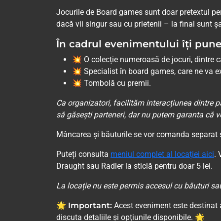
Jocurile de Board games sunt doar pretextul perf
dacă vii singur sau cu prietenii – la final sunt 
În cadrul evenimentului îți pune
💥 O colecție numeroasă de jocuri, dintre ca
💥 Specialist în board games, care ne va ex
💥 Tombolă cu premii.
Ca organizatori, facilităm interacțiunea dintre pa
să găsești parteneri, dar nu putem garanta că vei
Mâncarea și băuturile se vor comanda separat și
Puteți consulta
meniul complet al locației aici
. 
Draught sau Radler la sticlă pentru doar 5 lei.
La locație nu este permis accesul cu băuturi sau
🌟 Important:
Acest eveniment este destinat ad
discuta detaliile și opțiunile disponibile. 🌟