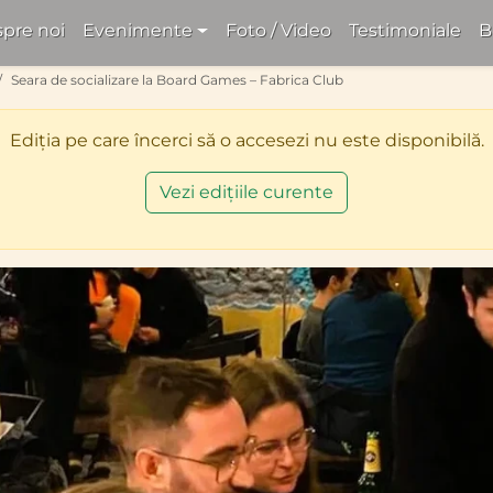
pre noi
Evenimente
Foto / Video
Testimoniale
B
Seara de socializare la Board Games – Fabrica Club
Ediția pe care încerci să o accesezi nu este disponibilă.
Vezi edițiile curente