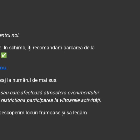
ntru noi.
le. În schimb, îți recomandăm parcarea de la
🚗✅
anu
.
esaj la numărul de mai sus.
re sau care afectează atmosfera evenimentului
estricționa participarea la viitoarele activități.
descoperim locuri frumoase și să legăm