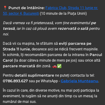
📍
Punct de întâlnire:
Fabrica Club, Strada 11 Iunie nr.
50, sector 4, București
(10 minute de la Piața Unirii)
Dacă vremea va fi prietenoasă, vom ține evenimentul
pe
terasă
, iar în caz că plouă avem
rezervată o sală
pentru
noi.
Dacă vii cu mașina, te sfătuim să
eviți parcarea pe
Strada 11 Iunie
, deoarece aici se ridică frecvent mașinile.
În schimb, îți recomandăm parcarea de la intrarea în
Parcul
Carol
(la doar câteva minute de mers pe jos) sau orice altă
parcare marcată
din zonă. 🚗✅
Pentru
detalii suplimentare
ne puteți contacta la tel:
0786.893.627
sau pe WhatsApp -
Gabriela Munteanu
.
În cazul în care, din diverse motive, nu mai poți participa la
eveniment, te rugăm să ne anunți din timp cu un mesaj la
numărul de mai sus.