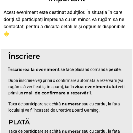
Acest eveniment este destinat adulților. În situația în care
doriți să participați împreună cu un minor, vă rugăm să ne
contactați pentru a discuta detaliile și opțiunile disponibile.
🌟
Înscriere
Înscrierea la eveniment
se face plasând comanda pe site.
După înscriere veți primi o confirmare automată a rezervării (vă
ziua evenimentului
rugăm să verificați și în spam), iar în
veți
mail de confirmare a rezervării
primi un
.
numerar
Taxa de participare se achită
sau cu cardul, la fața
locului și va fi încasată de Creative Board Gaming.
PLATĂ
numerar
Taxa de participare se achită
sau cu cardul, la fața