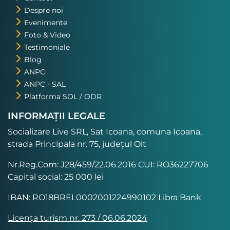
Despre noi
Evenimente
Foto & Video
Testimoniale
Blog
ANPC
ANPC - SAL
Platforma SOL / ODR
INFORMAȚII LEGALE
Socializare Live SRL, Sat Icoana, comuna Icoana,
strada Principala nr. 75, județul Olt
Nr.Reg.Com: J28/459/22.06.2016 CUI: RO36227706
Capital social: 25 000 lei
IBAN: RO18BREL0002001224990102 Libra Bank
Licența turism nr. 273 / 06.06.2024