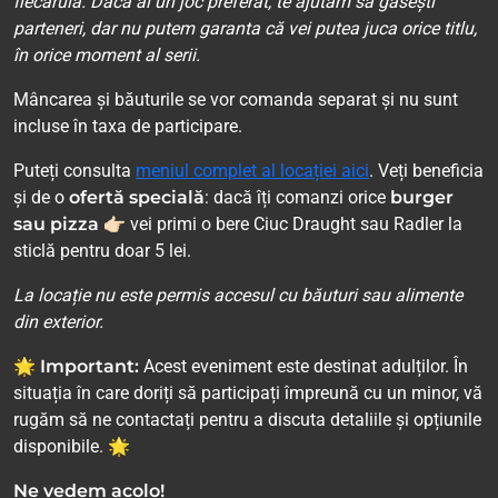
fiecăruia. Dacă ai un joc preferat, te ajutăm să găsești
parteneri, dar nu putem garanta că vei putea juca orice titlu,
în orice moment al serii.
Mâncarea și băuturile se vor comanda separat și nu sunt
incluse în taxa de participare.
Puteți consulta
meniul complet al locației aici
. Veți beneficia
și de o
ofertă specială
: dacă îți comanzi orice
burger
sau pizza
👉🏻 vei primi o bere Ciuc Draught sau Radler la
sticlă pentru doar 5 lei.
La locație nu este permis accesul cu băuturi sau alimente
din exterior.
🌟 Important:
Acest eveniment este destinat adulților. În
situația în care doriți să participați împreună cu un minor, vă
rugăm să ne contactați pentru a discuta detaliile și opțiunile
disponibile. 🌟
Ne vedem acolo!