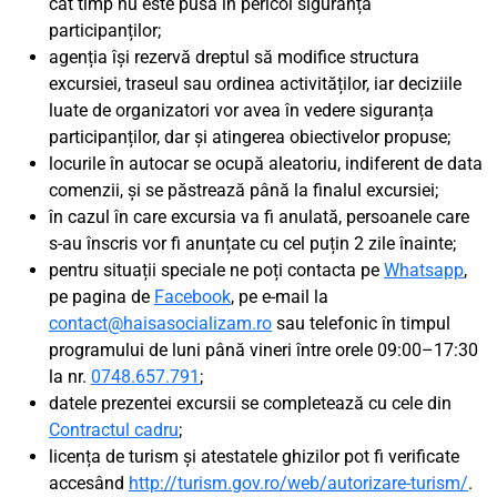
cât timp nu este pusă în pericol siguranța
participanților;
agenția își rezervă dreptul să modifice structura
excursiei, traseul sau ordinea activităților, iar deciziile
luate de organizatori vor avea în vedere siguranța
participanților, dar și atingerea obiectivelor propuse;
locurile în autocar se ocupă aleatoriu, indiferent de data
comenzii, și se păstrează până la finalul excursiei;
în cazul în care excursia va fi anulată, persoanele care
s-au înscris vor fi anunțate cu cel puțin 2 zile înainte;
pentru situații speciale ne poți contacta pe
Whatsapp
,
pe pagina de
Facebook
, pe e-mail la
contact@haisasocializam.ro
sau telefonic în timpul
programului de luni până vineri între orele 09:00–17:30
la nr.
0748.657.791
;
datele prezentei excursii se completează cu cele din
Contractul cadru
;
licența de turism și atestatele ghizilor pot fi verificate
accesând
http://turism.gov.ro/web/autorizare-turism/
.