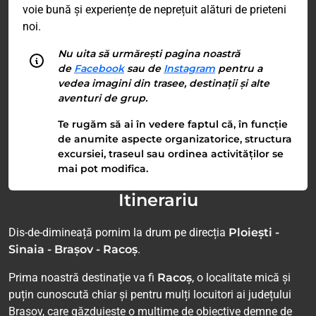
voie bună și experiențe de neprețuit alături de prieteni
noi.
Nu uita să urmărești pagina noastră
de
Facebook
sau de
Instagram
pentru a
vedea imagini din trasee, destinații și alte
aventuri de grup.
Te rugăm să ai în vedere faptul că, în funcție
de anumite aspecte organizatorice, structura
excursiei, traseul sau ordinea activităților se
mai pot modifica.
Itinerariu
Dis-de-dimineață pornim la drum pe direcția
Ploiești -
Sinaia - Brașov - Racoș
.
Prima noastră destinație va fi
Racoș
, o localitate mică și
puțin cunoscută chiar și pentru mulți locuitori ai județului
Brașov, care găzduiește o mulțime de obiective demne de