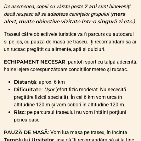
De asemenea, copiii cu vârste peste
7 ani
sunt bineveniți
dacă reușesc să se adapteze cerințelor grupului (
mers
alert, multe obiective vizitate într-o singură zi etc.
).
Traseul către obiectivele turistice va fi parcurs cu autocarul
și pe jos, cu pauză de masă pe traseu. Îți recomandăm să ai
un rucsac pregătit cu alimente, apă și dulciuri.
ECHIPAMENT NECESAR
: pantofi sport cu talpă aderentă,
haine lejere corespunzătoare condițiilor meteo și rucsac.
Distanță
: aprox. 6 km
Dificultate
:
Ușor
(efort fizic moderat. Nu necesită
pregătire fizică specială). În cei 6 km vom urca în
altitudine 120 m și vom coborî în altitudine 120 m.
Risc
: pe parcursul traseului nu vom întâlni porțiuni
periculoase.
PAUZĂ DE MASĂ
: Vom lua masa pe traseu, în incinta
Templului Ursitelor
, așa că îți recomandăm să ai la tine