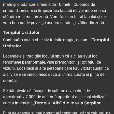
metri și o adâncime medie de 10 metri. Culoarea de
smarald, precum și limpezimea lacului ne vor îndemna să
stăruim mai mult în zonă. Vom face un tur al lacului și ne
vom bucura de priveliști asupra satului și văilor din zonă.
Templul Ursitelor
Continuăm cu un obiectiv turistic magic, denumit
Templul
Ursitelor
.
Legendele și tradițiile locului spun că aici au avut loc
fenomene paranormale, vise premonitorii și tot felul de
viziuni. Localnicii și alte persoane care l-au vizitat susțin că
aici visele se îndeplinesc dacă ai inima curată și plină de
dorință.
Se bănuiește că lăcașul de cult are o vechime de
aproximativ 7.000 de ani. Ar fi aparținut aceleiași civilizații
care a întemeiat
„Templul Alb” din Insula Șerpilor
.
Plini de energie și mai bogați atât spiritual, cât și cultural, ne