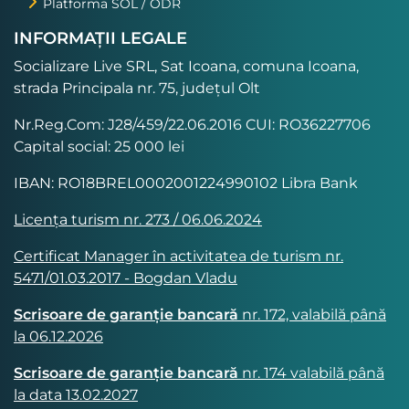
Platforma SOL / ODR
INFORMAȚII LEGALE
Socializare Live SRL, Sat Icoana, comuna Icoana,
strada Principala nr. 75, județul Olt
Nr.Reg.Com: J28/459/22.06.2016 CUI: RO36227706
Capital social: 25 000 lei
IBAN: RO18BREL0002001224990102 Libra Bank
Licența turism nr. 273 / 06.06.2024
Certificat Manager în activitatea de turism nr.
5471/01.03.2017 - Bogdan Vladu
Scrisoare de garanție bancară
nr. 172, valabilă până
la 06.12.2026
Scrisoare de garanție bancară
nr. 174 valabilă până
la data 13.02.2027