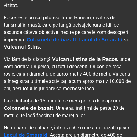
vizitat.
Racoș este un sat pitoresc transilvănean, neatins de
turismul în masă, care pe lângă peisajele rurale idilice
ascunde câteva obiective inedite pe care le vom descoperi
împreună:
Coloanele de bazalt
,
Lacul de Smarald
și
Vulcanul Stins.
Vizităm de la distanță
Vulcanul stins de la Racoș
, unde
vom admira un peisaj cu totul deosebit: un con de rocă
roșie, cu un diametru de aproximativ 400 de metri. Vulcanul
a înregistrat ultimele activități acum aproximativ 10.000 de
ani, deși totul în jur pare că mocnește încă.
La o distanță de 15 minute de mers pe jos descoperim
Coloanele de bazalt
. Unele au înălțimi de peste 20 de
metri și te lasă fascinat de măreția lor.
Nu departe de coloane, într-o veche carieră de bazalt găsim
Lacul de Smarald
. Acesta are un diametru de 400 de