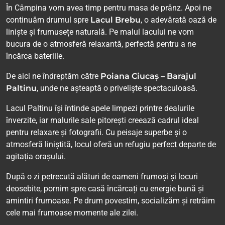
În Câmpina vom avea timp pentru masa de prânz. Apoi ne
continuăm drumul spre
Lacul Brebu
, o adevărată oază de
liniște și frumusețe naturală. Pe malul lacului ne vom
bucura de o atmosferă relaxantă, perfectă pentru a ne
încărca bateriile.
De aici ne îndreptăm către
Poiana Ciucaș – Barajul
Paltinu
, unde ne așteaptă o priveliște spectaculoasă.
Lacul Paltinu își întinde apele limpezi printre dealurile
înverzite, iar malurile sale pitorești creează cadrul ideal
pentru relaxare și fotografii. Cu peisaje superbe și o
atmosferă liniștită, locul oferă un refugiu perfect departe de
agitația orașului.
După o zi petrecută alături de oameni frumoși și locuri
deosebite, pornim spre casă încărcați cu energie bună și
amintiri frumoase. Pe drum povestim, socializăm și retrăim
cele mai frumoase momente ale zilei.