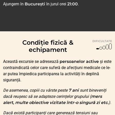
Ajungem în
București
în jurul orei
21:00
.
Condiție fizică &
DIFICULTATE
echipament
Această excursie se adresează
persoanelor active
și este
contraindicată celor care suferă de afecțiuni medicale ce le-
ar putea împiedica participarea la activități în deplină
siguranță.
De asemenea, copiii cu vârste peste
7 ani
sunt bineveniți
dacă reușesc să se adapteze cerințelor grupului (
mers
alert, multe obiective vizitate într-o singură zi etc.
).
Dacă există participanți care generează tensiuni sau