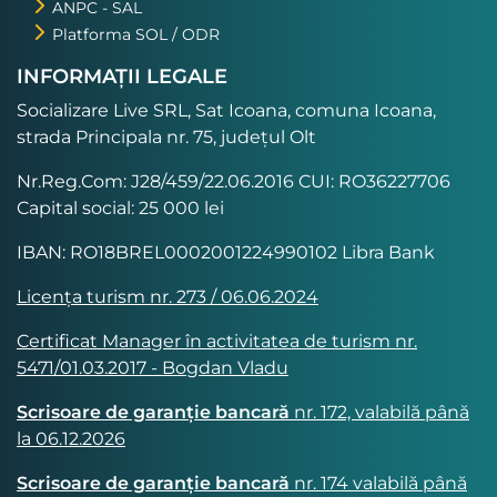
ANPC - SAL
Platforma SOL / ODR
INFORMAȚII LEGALE
Socializare Live SRL, Sat Icoana, comuna Icoana,
strada Principala nr. 75, județul Olt
Nr.Reg.Com: J28/459/22.06.2016 CUI: RO36227706
Capital social: 25 000 lei
IBAN: RO18BREL0002001224990102 Libra Bank
Licența turism nr. 273 / 06.06.2024
Certificat Manager în activitatea de turism nr.
5471/01.03.2017 - Bogdan Vladu
Scrisoare de garanție bancară
nr. 172, valabilă până
la 06.12.2026
Scrisoare de garanție bancară
nr. 174 valabilă până