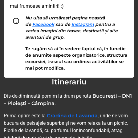
mai frumoase amintiri! :)
Nu uita să urmărești pagina noastră
de
Facebook
sau de
Instagram
pentru a
vedea imagini din trasee, destinații și alte
aventuri de grup.
Te rugăm să ai în vedere faptul că, în funcție
de anumite aspecte organizatorice, structura
excursiei, traseul sau ordinea activităților se
mai pot modifica.
Itinerariu
Dis-de-dimineață pornim la drum pe ruta
București – DN1
– Ploiești – Câmpina
.
Prima oprire este la
Grădina de Lavandă
, unde ne vom
bucura de peisajele superbe și ne vom relaxa la un picnic.
Florile de lavandă, cu parfumul lor inconfundabil, atrag
iubitorii de natură și de momente liniștite.