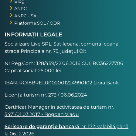
Blog
ANPC
ANPC - SAL
Platforma SOL / ODR
INFORMAȚII LEGALE
Socializare Live SRL, Sat Icoana, comuna Icoana,
strada Principala nr. 75, județul Olt
Nr.Reg.Com: J28/459/22.06.2016 CUI: RO36227706
Capital social: 25 000 lei
IBAN: RO18BREL0002001224990102 Libra Bank
Licența turism nr. 273 / 06.06.2024
Certificat Manager în activitatea de turism nr.
5471/01.03.2017 - Bogdan Vladu
Scrisoare de garanție bancară
nr. 172, valabilă până
la 06.12.2026