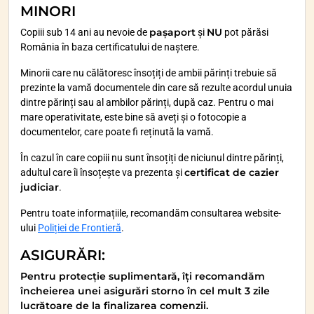
MINORI
pașaport
NU
Copiii sub 14 ani au nevoie de
și
pot părăsi
România în baza certificatului de naștere.
Minorii care nu călătoresc însoțiți de ambii părinți trebuie să
prezinte la vamă documentele din care să rezulte acordul unuia
dintre părinți sau al ambilor părinți, după caz. Pentru o mai
mare operativitate, este bine să aveți și o fotocopie a
documentelor, care poate fi reținută la vamă.
În cazul în care copiii nu sunt însoțiți de niciunul dintre părinți,
certificat de cazier
adultul care îi însoțește va prezenta și
judiciar
.
Pentru toate informațiile, recomandăm consultarea website-
ului
Poliției de Frontieră
.
ASIGURĂRI
:
Pentru protecție suplimentară, îți recomandăm
încheierea unei asigurări storno în cel mult 3 zile
lucrătoare de la finalizarea comenzii.