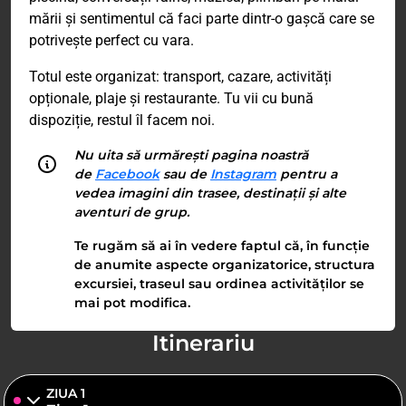
mării și sentimentul că faci parte dintr-o gașcă care se
potrivește perfect cu vara.
Totul este organizat: transport, cazare, activități
opționale, plaje și restaurante. Tu vii cu bună
dispoziție, restul îl facem noi.
Nu uita să urmărești pagina noastră
de
Facebook
sau de
Instagram
pentru a
vedea imagini din trasee, destinații și alte
aventuri de grup.
Te rugăm să ai în vedere faptul că, în funcție
de anumite aspecte organizatorice, structura
excursiei, traseul sau ordinea activităților se
mai pot modifica.
Itinerariu
ZIUA 1