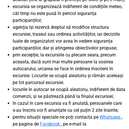
excursia se organizează indiferent de condițiile meteo,
cât timp nu este pusă în pericol siguranța
participanților;
agenția își rezervă dreptul să modifice structura
excursiei, traseul sau ordinea activităților, iar deciziile
luate de organizatori vor avea în vedere siguranța
participanților, dar și atingerea obiectivelor propuse;
prin excepție, la excursiile cu plecare seara, precum
aceasta, dacă sunt mai multe persoane la sosirea
autocarului, urcarea se face în ordinea înscrierii în
excursie. Locurile se ocupă aleatoriu și rămân aceleași
pe tot parcursul excursiei.
locurile în autocar se ocupă aleatoriu, indiferent de data
comenzii, și se păstrează până la finalul excursiei;
în cazul în care excursia va fi anulată, persoanele care
s-au înscris vor fi anunțate cu cel puțin 2 zile înainte;
pentru situații speciale ne poți contacta pe
Whatsapp
,
pe pagina de
Facebook
, pe e-mail la