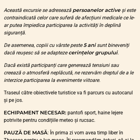
Această excursie se adresează
persoanelor active
și este
contraindicată celor care suferă de afecțiuni medicale ce le-
ar putea împiedica participarea la activități în deplină
siguranță.
De asemenea, copiii cu vârste peste
5 ani
sunt bineveniți
dacă reușesc să se adapteze
cerințelor grupului
.
Dacă există participanți care generează tensiuni sau
creează o atmosferă neplăcută, ne rezervăm dreptul de a le
interzice participarea la evenimente viitoare.
Traseul către obiectivele turistice va fi parcurs cu autocarul
și pe jos.
ECHIPAMENT NECESAR:
pantofi sport, haine lejere
potrivite pentru condițiile meteo și rucsac.
PAUZĂ DE MASĂ
: În prima zi vom avea timp liber în