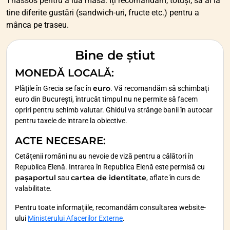
Thassos pentru a lua masa. Îți recomandăm, totuși, să ai la
tine diferite gustări (sandwich-uri, fructe etc.) pentru a
mânca pe traseu.
Bine de știut
MONEDĂ LOCALĂ
:
euro
Plățile în Grecia se fac în
. Vă recomandăm să schimbați
euro din București, întrucât timpul nu ne permite să facem
opriri pentru schimb valutar. Ghidul va strânge banii în autocar
pentru taxele de intrare la obiective.
ACTE NECESARE
:
Cetățenii români nu au nevoie de viză pentru a călători în
Republica Elenă. Intrarea în Republica Elenă este permisă cu
pașaportul
cartea de identitate
sau
, aflate în curs de
valabilitate.
Pentru toate informațiile, recomandăm consultarea website-
ului
Ministerului Afacerilor Externe
.