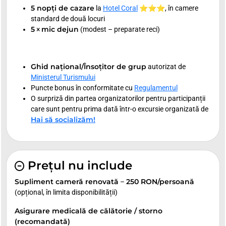
5 nopți de cazare
la
Hotel Coral
⭐⭐⭐, în camere
standard de două locuri
5
mic dejun
×
(modest – preparate reci)
Ghid național/Însoțitor de grup
autorizat de
Ministerul Turismului
Puncte bonus în conformitate cu
Regulamentul
O surpriză din partea organizatorilor pentru participanții
care sunt pentru prima dată într-o excursie organizată de
Hai să socializăm!
Prețul nu include
Supliment cameră renovată
250 RON/persoană
–
(opțional, în limita disponibilității)
Asigurare medicală de călătorie / storno
(recomandată)