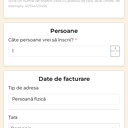
Scrie un număr de telefon valid cu prefixul de țară, doar cifrele, de
exemplu: 40744123456
Persoane
Câte persoane vrei să înscrii?
+
-
Date de facturare
Tip de adresa
Țara