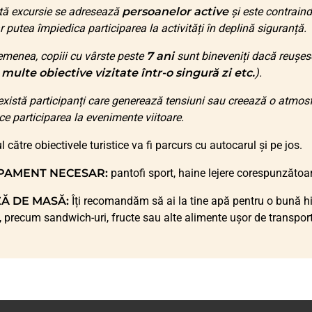
tă excursie se adresează
persoanelor active
și este contraind
ar putea împiedica participarea la activități în deplină siguranță.
menea, copiii cu vârste peste
7 ani
sunt bineveniți dacă reușesc
, multe obiective vizitate într-o singură zi etc.
).
xistă participanți care generează tensiuni sau creează o atmosf
ice participarea la evenimente viitoare.
l către obiectivele turistice va fi parcurs cu autocarul și pe jos.
PAMENT NECESAR:
pantofi sport, haine lejere corespunzătoar
Ă DE MASĂ:
Îți recomandăm să ai la tine apă pentru o bună hi
, precum sandwich-uri, fructe sau alte alimente ușor de transport