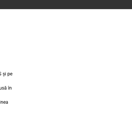
S și pe
usă în
dinea
a