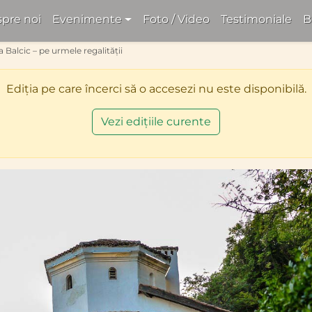
pre noi
Evenimente
Foto / Video
Testimoniale
B
la Balcic – pe urmele regalității
Ediția pe care încerci să o accesezi nu este disponibilă.
Vezi edițiile curente