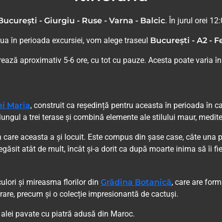
București - Giurgiu - Ruse - Varna - Balcic
. În jurul orei 1
nua în perioada excursiei, vom alege traseul
București - A2 - F
ază aproximativ 5-6 ore, cu tot cu pauze. Acesta poate varia în f
ei Maria
, construit ca reședință pentru aceasta în perioada în c
 lungul a trei terase și combină elemente ale stilului maur, medit
în care aceasta a și locuit. Este compus din șase case, câte una p
regăsit atât de mult, încât și-a dorit ca după moarte inima să îi fi
ulori și mireasma florilor din
Grădina Botanică
, care are form
 rare, precum și o colecție impresionantă de cactuși.
u alei pavate cu piatră adusă din Maroc.