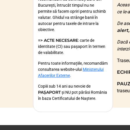
Aceas
București, întrucât timpul nu ne
permite să facem opriri pentru schimb
ce le-
valutar. Ghidul va strânge banii în
De ase
autocar pentru taxele de intrare la
obiective.
alert
=> ACTE NECESARE
: carte de
Dacă e
identitate (CI) sau pașaport în termen
interz
de valabilitate.
Traseu
Pentru toate informațiile, recomandăm
consultarea website-ului
Ministerului
ECHI
Afacerilor Externe
.
PAUZ
Copiii sub 14 ani au nevoie de
traseu
PAȘAPORT
și NU pot părăsi România
în baza Certificatului de Naștere.
Minorii care nu călătoresc însoțiți de
ambii părinți trebuie să prezinte la
vamă documentele din care să rezulte
acordul unuia dintre părinți sau al