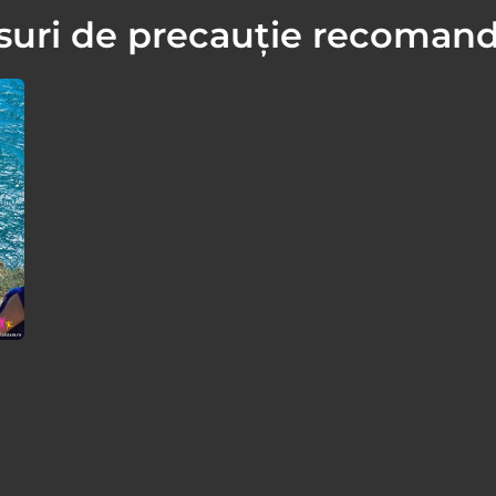
uri de precauție recoman