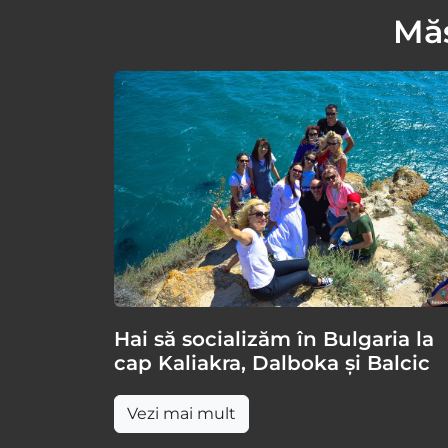
ambilor părinți, după caz. Pentru o mai
Măs
mare operativitate este bine să aveți și
o fotocopie a documentelor ce poate fi
oprită la vamă.
În cazul în care copiii nu sunt însoțiți de
niciunul dintre părinți, adultul care îi
însoțește va prezenta și Certificat de
cazier judiciar.
Pentru toate informațiile, recomandăm
consultarea website-ului
Poliției de
Frontieră
.
Hai să socializăm în Bulgaria la
cap Kaliakra, Dalboka și Balcic
Vezi mai mult