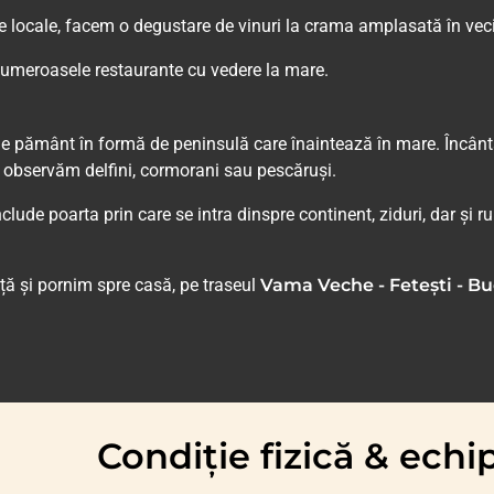
le locale, facem o degustare de vinuri la crama amplasată în veci
numeroasele restaurante cu vedere la mare.
 de pământ în formă de peninsulă care înaintează în mare. Încânta
 observăm delfini, cormorani sau pescăruși.
nclude poarta prin care se intra dinspre continent, ziduri, dar și ru
ță și pornim spre casă, pe traseul
Vama Veche - Fetești - Bu
Condiție fizică & ech