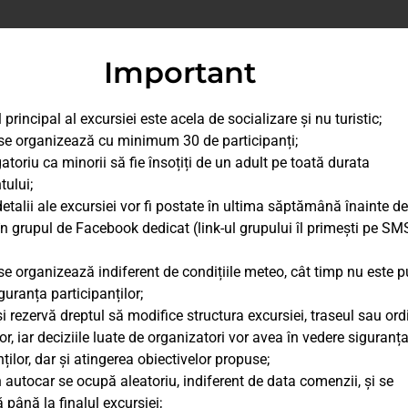
Important
 principal al excursiei este acela de socializare și nu turistic;
se organizează cu minimum 30 de participanți;
gatoriu ca minorii să fie însoțiți de un adult pe toată durata
ului;
detalii ale excursiei vor fi postate în ultima săptămână înainte de
în grupul de Facebook dedicat (link-ul grupului îl primești pe SM
se organizează indiferent de condițiile meteo, cât timp nu este p
guranța participanților;
și rezervă dreptul să modifice structura excursiei, traseul sau or
lor, iar deciziile luate de organizatori vor avea în vedere siguranț
ților, dar și atingerea obiectivelor propuse;
în autocar se ocupă aleatoriu, indiferent de data comenzii, și se
 până la finalul excursiei;