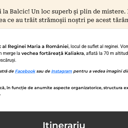
i la Balcic! Un loc superb și plin de mistere
ea ce au trăit strămoșii noștri pe acest tărâ
c al Reginei Maria a României
, locul de suflet al reginei. Vo
om merge la
vechea fortăreață Kaliakra
, aflată la 70 m altit
escăruși.
stră de
Facebook
sau de
Instagram
pentru a vedea imagini din 
că, în funcție de anumite aspecte organizatorice, structura ex
.
Itinerariu