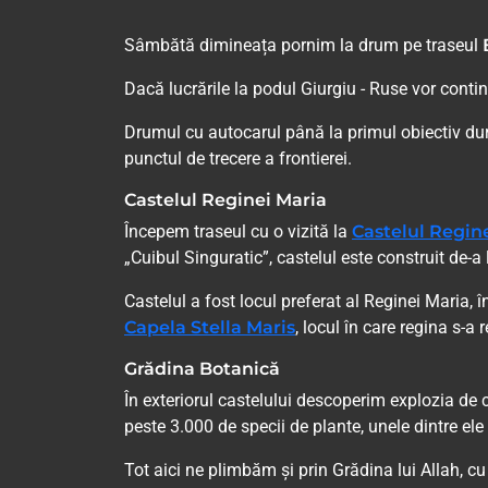
Sâmbătă dimineața pornim la drum pe traseul
Dacă lucrările la podul Giurgiu - Ruse vor conti
Drumul cu autocarul până la primul obiectiv dure
punctul de trecere a frontierei.
Castelul Reginei Maria
Începem traseul cu o vizită la
Castelul Regin
„Cuibul Singuratic”, castelul este construit de-a
Castelul a fost locul preferat al Reginei Maria, 
Capela Stella Maris
, locul în care regina s-a 
Grădina Botanică
În exteriorul castelului descoperim explozia de c
peste 3.000 de specii de plante, unele dintre ele
Tot aici ne plimbăm și prin Grădina lui Allah, c