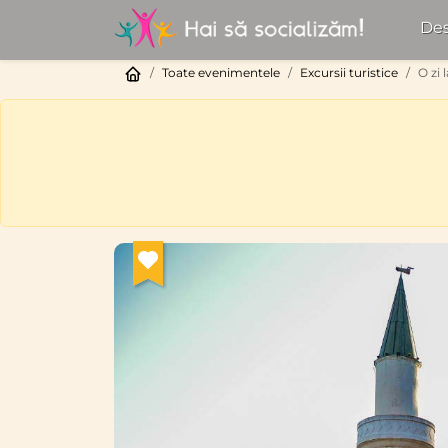
Des
Toate evenimentele
Excursii turistice
O zi 