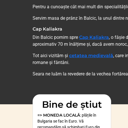
Pentru a cunoaște cât mai mult din specialități
Servim masa de prânz în Balcic, la unul dintre 
Cap Kaliakra
Din Balcic pornim spre
Cap Kaliakra
, o fâșie
aproximativ 70 m înălțime și, dacă avem noroc,
Tot aici vizităm și
cetatea medievală
, care i
romane și fântâni.
Seara ne luăm la revedere de la vechea fortărea
Bine de știut
=> MONEDA LOCALĂ
: plățile în
Bulgaria se fac în Euro. Vă
recomandăm să schimbați Euro din