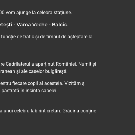
2:00 vom ajunge la celebra stațiune.
etești - Vama Veche - Balcic
.
uncție de trafic și de timpul de așteptare la
are Cadrilaterul a aparținut României. Numit și
eranean și ale caselor bulgărești.
entru fiecare copil al acesteia. Vizităm și
e păstrată în incinta capelei.
a unui celebru labirint cretan. Grădina conține