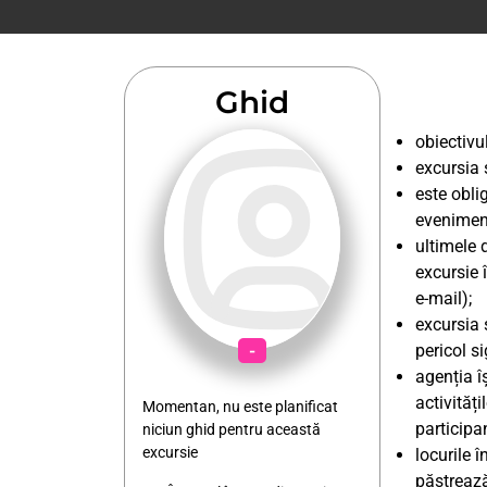
Ghid
obiectivul
excursia 
este obli
eveniment
ultimele 
excursie 
e-mail);
excursia 
-
pericol si
agenția î
activități
Momentan, nu este planificat
participan
niciun ghid pentru această
excursie
locurile 
păstrează