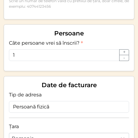
Scrie un număr de telefon valid cu prefixul de țară, doar cifrele, de
exemplu: 40744123456
Persoane
Câte persoane vrei să înscrii?
+
-
Date de facturare
Tip de adresa
Țara