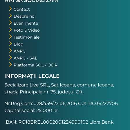
HAI SĂ SOCIALIZĂM
Contact
Despre noi
Evenimente
Foto & Video
Testimoniale
Blog
ANPC
ANPC - SAL
Platforma SOL / ODR
INFORMAȚII LEGALE
Socializare Live SRL, Sat Icoana, comuna Icoana,
strada Principala nr. 75, județul Olt
Nr.Reg.Com: J28/459/22.06.2016 CUI: RO36227706
Capital social: 25 000 lei
IBAN: RO18BREL0002001224990102 Libra Bank