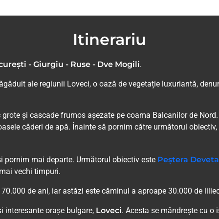
Itinerariu
urești - Giurgiu - Ruse - Dve Mogili
.
tăgăduit ale regiunii Loveci, o oază de vegetație luxuriantă, den
tesc grote și cascade frumos așezate pe coama Balcanilor de Nord
oasele căderi de apă. Înainte să pornim către următorul obiecti
i pornim mai departe. Următorul obiectiv este
Peștera Devet
 mai vechi timpuri.
0.000 de ani, iar astăzi este căminul a aproape 30.000 de liliec
și interesante orașe bulgare,
Loveci
. Acesta se mândrește cu o i