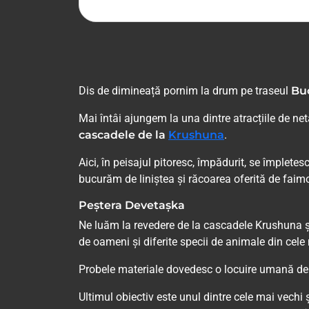
Dis de dimineață pornim la drum pe traseul
Buc
Mai întâi ajungem la una dintre atracțiile de ne
cascadele de la
Krushuna
.
Aici, în peisajul pitoresc, împădurit, se împle
bucurăm de liniștea și răcoarea oferită de faim
Peștera Devetașka
Ne luăm la revedere de la cascadele Krushuna ș
de oameni și diferite specii de animale din cele
Probele materiale dovedesc o locuire umană de 7
Ultimul obiectiv este unul dintre cele mai vechi 