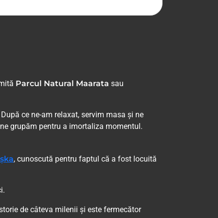
umită
Parcul Natural Maarata
sau
. După ce ne-am relaxat, servim masa și ne
v, ne grupăm pentru a imortaliza momentul.
așka
, cunoscută pentru faptul că a fost locuită
i.
storie de câteva milenii și este fermecător