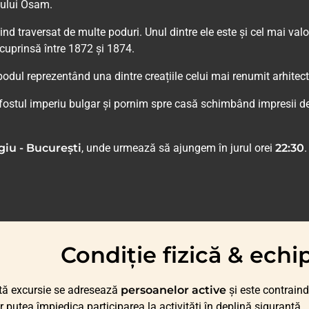
râului Osam.
nd traversat de multe poduri. Unul dintre ele este și cel mai va
 cuprinsă între 1872 și 1874.
dul reprezentând una dintre creațiile celui mai renumit arhitect 
a fostul imperiu bulgar și pornim spre casă schimbând impresii 
giu - București
, unde urmează să ajungem în jurul orei
22:30
.
Condiție fizică & ech
tă excursie se adresează
persoanelor active
și este contraind
ar putea împiedica participarea la activități în deplină siguranță.