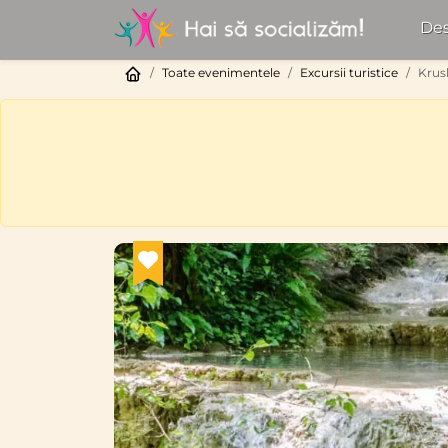
Des
Toate evenimentele
Excursii turistice
Krush