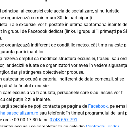
 principal al excursiei este acela de socializare, și nu turistic.
se organizează cu minimum 30 de participanți.
detalii ale excursiei vor fi postate în ultima săptămână înainte d
 în grupul de Facebook dedicat (link-ul grupului îl primești pe 
).
se organizează indiferent de condițiile meteo, cât timp nu este p
guranța participanților.
și rezervă dreptul să modifice structura excursiei, traseul sau or
lor, iar deciziile luate de organizatori vor avea în vedere siguranț
ților, dar și atingerea obiectivelor propuse.
în autocar se ocupă aleatoriu, indiferent de data comenzii, și se
 până la finalul excursiei.
în care excursia va fi anulată, persoanele care s-au înscris vor fi
cu cel puțin 2 zile înainte.
tuații speciale ne poți contacta pe pagina de
Facebook
, pe e-mai
haisasocializam.ro
sau telefonic în timpul programului de luni
re orele 09:00-17:30 la nr.
0748.657.791
.
ezentei excursii se completează cu cele din
Contractul cadru
.