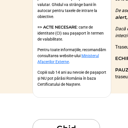
valutar. Ghidul va strânge banii în
De ase
autocar pentru taxele de intrare la
obiective.
alert
=> ACTE NECESARE
: carte de
Dacă e
identitate (CI) sau pașaport în termen
interz
de valabilitate.
Traseu
Pentru toate informațiile, recomandăm
consultarea website-ului
Ministerul
ECHI
Afacerilor Externe
.
PAUZ
Copiii sub 14 ani au nevoie de pașaport
traseu
și NU pot părăsi România în baza
Certificatului de Naștere.
Minorii care nu călătoresc însoțiți de
ambii părinți trebuie să prezinte la
vamă documentele din care să rezulte
acordul unuia dintre părinți sau al
ambilor părinți, după caz. Pentru o mai
mare operativitate este bine să aveți și