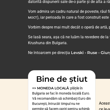
datorită dispunerii sale de-o parte și de alta a 
Vom admira un cadru natural de poveste, râul fii
мост), iar perioada în care a fost construit este
Vorbim despre mai mult decât o operă de artă, po
Se lasă seara, așa că ne luăm la revedere de l
Krushuna din Bulgaria.
Ne întoarcem pe direcția
Levski - Ruse - Giur
Bine de știut
=> MONEDA LOCALĂ
: plățile în
Bulgaria se fac în moneda locală Euro.
Vă recomandăm să schimbați Euro din
Aceas
București, întrucât timpul nu ne
permite să facem opriri pentru schimb
ce le-