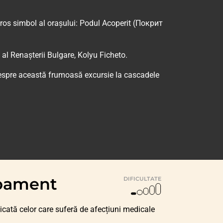
loros simbol al orașului: Podul Acoperit (Покрит
al Renașterii Bulgare, Kolyu Ficheto.
despre această frumoasă excursie la cascadele
ipament
DIFICULTATE
icată celor care suferă de afecțiuni medicale