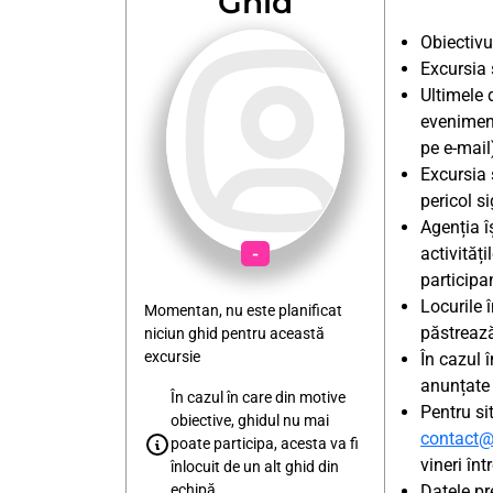
Ghid
o fotocopie a documentelor ce poate fi
oprită la vamă.
Obiectivul
Excursia 
În cazul în care copiii nu sunt însoțiți de
Ultimele 
niciunul dintre părinți, adultul care îi
eveniment
însoțește va prezenta și Certificat de
cazier judiciar.
pe e-mail
Excursia 
Pentru toate informațiile, recomandăm
pericol si
consultarea website-ului
Poliției de
Agenția î
Frontieră
.
-
activități
participan
Locurile 
Momentan, nu este planificat
păstrează
niciun ghid pentru această
excursie
În cazul 
anunțate 
În cazul în care din motive
Pentru si
obiective, ghidul nu mai
contact@
poate participa, acesta va fi
vineri înt
înlocuit de un alt ghid din
echipă
Datele pr