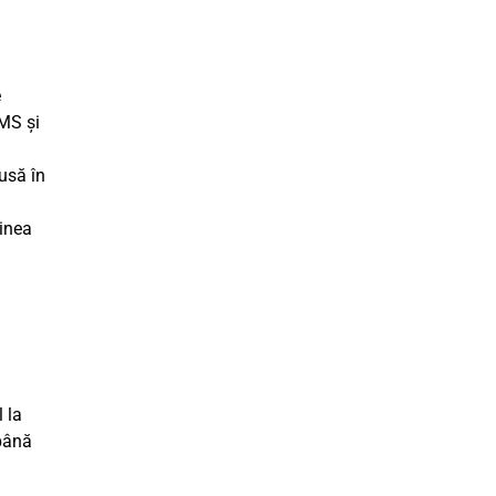
e
SMS și
usă în
dinea
a
l la
 până