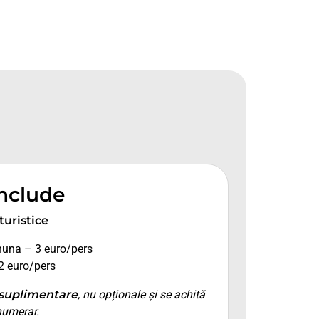
include
 turistice
huna – 3 euro/pers
2 euro/pers
suplimentare
, nu opționale și se achită
numerar.