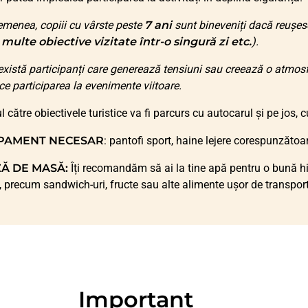
menea, copiii cu vârste peste
7 ani
sunt bineveniți dacă reușesc
, multe obiective vizitate într-o singură zi etc.
).
xistă participanți care generează tensiuni sau creează o atmosf
ice participarea la evenimente viitoare.
l către obiectivele turistice va fi parcurs cu autocarul și pe jos
PAMENT NECESAR
: pantofi sport, haine lejere corespunzătoa
Ă DE MASĂ:
Îți recomandăm să ai la tine apă pentru o bună hi
, precum sandwich-uri, fructe sau alte alimente ușor de transport
Important