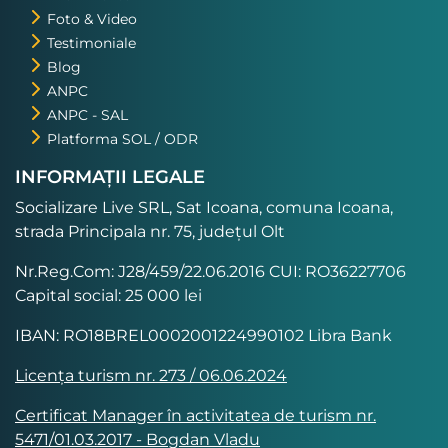
Foto & Video
Testimoniale
Blog
ANPC
ANPC - SAL
Platforma SOL / ODR
INFORMAȚII LEGALE
Socializare Live SRL, Sat Icoana, comuna Icoana,
strada Principala nr. 75, județul Olt
Nr.Reg.Com: J28/459/22.06.2016 CUI: RO36227706
Capital social: 25 000 lei
IBAN: RO18BREL0002001224990102 Libra Bank
Licența turism nr. 273 / 06.06.2024
Certificat Manager în activitatea de turism nr.
5471/01.03.2017 - Bogdan Vladu