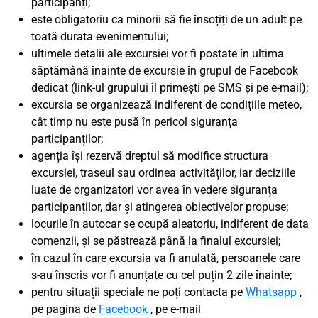
participanți;
este obligatoriu ca minorii să fie însoțiți de un adult pe
toată durata evenimentului;
ultimele detalii ale excursiei vor fi postate în ultima
săptămână înainte de excursie în grupul de Facebook
dedicat (link-ul grupului îl primești pe SMS și pe e-mail);
excursia se organizează indiferent de condițiile meteo,
cât timp nu este pusă în pericol siguranța
participanților;
agenția își rezervă dreptul să modifice structura
excursiei, traseul sau ordinea activităților, iar deciziile
luate de organizatori vor avea în vedere siguranța
participanților, dar și atingerea obiectivelor propuse;
locurile în autocar se ocupă aleatoriu, indiferent de data
comenzii, și se păstrează până la finalul excursiei;
în cazul în care excursia va fi anulată, persoanele care
s-au înscris vor fi anunțate cu cel puțin 2 zile înainte;
pentru situații speciale ne poți contacta pe
Whatsapp
,
pe pagina de
Facebook
, pe e-mail