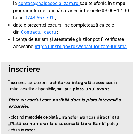
la
contact@haisasocializam.ro
sau telefonic în timpul
programului de luni până vineri între orele 09:00–17:30
la nr.
0748.657.791
;
datele prezentei excursii se completează cu cele
din
Contractul cadru
;
licența de turism și atestatele ghizilor pot fi verificate
accesând
http://turism.gov.ro/web/autorizare-turism/
.
Înscriere
achitarea integrală
Înscrierea se face prin
a excursiei, în
plata unui avans.
limita locurilor disponibile, sau prin
Plata cu cardul este posibilă doar la plata integrală a
excursiei.
„Transfer Bancar direct”
Folosind metodele de plată
sau
„Plată cu numerar la o sucursală Libra Bank”
puteți
rate:
achita în