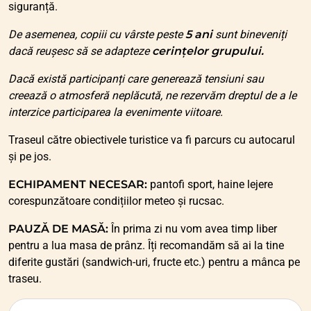
siguranță.
De asemenea, copiii cu vârste peste
5 ani
sunt bineveniți
dacă reușesc să se adapteze
cerințelor grupului.
Dacă există participanți care generează tensiuni sau
creează o atmosferă neplăcută, ne rezervăm dreptul de a le
interzice participarea la evenimente viitoare.
Traseul către obiectivele turistice va fi parcurs cu autocarul
și pe jos.
ECHIPAMENT NECESAR:
pantofi sport, haine lejere
corespunzătoare condițiilor meteo și rucsac.
PAUZĂ DE MASĂ:
În prima zi nu vom avea timp liber
pentru a lua masa de prânz. Îți recomandăm să ai la tine
diferite gustări (sandwich-uri, fructe etc.) pentru a mânca pe
traseu.