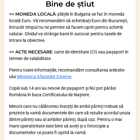
Bine de știut
=> MONEDA LOCALĂ
: plățile în Bulgaria se fac în moneda
locală Euro. Vă recomandăm să schimbați Euro din București,
întrucât timpul nu ne permite să facem opriri pentru schimb
valutar. Ghidul va strânge banii în autocar pentru taxele de
intrare la obiective.
=> ACTE NECESARE
: carte de identitate (CI) sau pașaport în
termen de valabilitate.
Pentru toate informațiile, recomandăm consultarea website-
ului
Ministerul Afacerilor Externe
.
Copiii sub 14 ani au nevoie de pașaport și NU pot părăsi
România în baza Certificatului de Naștere.
Minorii care nu călătoresc însoțiți de ambii părinți trebuie să
prezinte la vamă documentele din care să rezulte acordul unuia
dintre părinți sau al ambilor părinți, după caz. Pentru o mai
mare operativitate este bine să aveți și o fotocopie a
documentelor ce poate fi oprită la vamă.