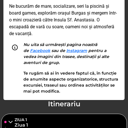
Ne bucurăm de mare, socializare, seri la piscină și
board games, explorăm orașul Burgas și mergem într-
o mini croazieră către Insula Sf. Anastasia. O
escapadă de vară cu soare, oameni noi și atmosferă
de vacanță.
Nu uita să urmărești pagina noastră
de
Facebook
sau de
Instagram
pentru a
vedea imagini din trasee, destinații și alte
aventuri de grup.
Te rugăm să ai în vedere faptul că, în funcție
de anumite aspecte organizatorice, structura
excursiei, traseul sau ordinea activităților se
mai pot modifica.
Itinerariu
ZIUA 1
Ziua 1