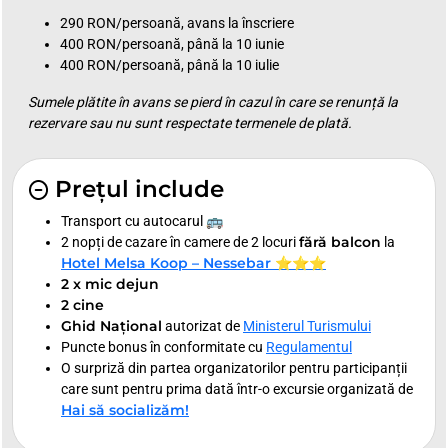
290 RON/persoană, avans la înscriere
400 RON/persoană, până la 10 iunie
400 RON/persoană, până la 10 iulie
Sumele plătite în avans se pierd în cazul în care se renunță la
rezervare sau nu sunt respectate termenele de plată.
Prețul include
Transport cu autocarul 🚌
fără balcon
2 nopți de cazare în camere de 2 locuri
la
Hotel Melsa Koop – Nessebar ⭐⭐⭐
2 x mic dejun
2 cine
Ghid Național
autorizat de
Ministerul Turismului
Puncte bonus în conformitate cu
Regulamentul
O surpriză din partea organizatorilor pentru participanții
care sunt pentru prima dată într-o excursie organizată de
Hai să socializăm!