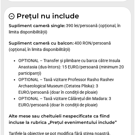
Prețul nu include
Supliment cameră single:
390 lei/persoană (opțional, în
limita disponibilității)
Supliment cameră cu balcon:
400 RON/persoană
(opțional, în limita disponibilității)
OPTIONAL – Transfer și plimbare cu barca către Insula
Anastasia (dus-întors): 15 EURO/persoană (minimum 20
participanți)
OPTIONAL – Taxă vizitare Professor Rasho Rashev
Archaeological Museum (Cetatea Pliska): 3
EURO/persoană (doar în condiții de ploaie)
OPTIONAL – Taxă vizitare Călărețul din Madara: 3
EURO/persoană (doar în condiții de ploaie)
Alte mese sau cheltuieli nespecificate ca fiind
incluse la rubrica „Prețul evenimentului include”
Tarifele la obiective se pot modifica fără știrea noastră.