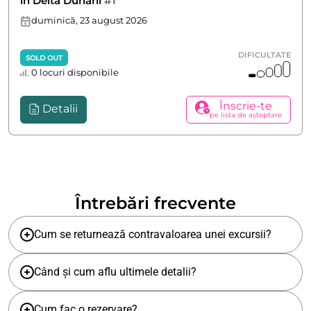
în Delta Dunării
#1
duminică, 23 august 2026
DIFICULTATE
SOLD OUT
0 locuri disponibile
Înscrie-te
Detalii
pe lista de așteptare
Întrebări frecvente
Cum se returnează contravaloarea unei excursii?
Când și cum aflu ultimele detalii?
Cum fac o rezervare?