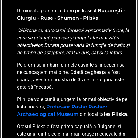
Dimineața pornim la drum pe traseul
București -
Giurgiu - Ruse - Shumen - Pliska.
Călătoria cu autocarul durează aproximativ 6 ore, la
care se adaugă pauzele și timpul alocat vizitării
obiectivelor. Durata poate varia în funcție de trafic și
de timpii de așteptare, atât la dus, cât și la întors.
Pe drum schimbăm primele cuvinte și începem să
ne cunoaștem mai bine. Odată ce gheața a fost
spartă, aventura noastră de 3 zile în Bulgaria este
gata să înceapă.
Plini de voie bună ajungem la primul obiectiv de pe
lista noastră,
Professor Rasho Rashev
Archaeological Museum
din localitatea
Pliska.
Orașul Pliska a fost prima capitală a Bulgariei și
este unul dintre cele mai mari orașe medievale din