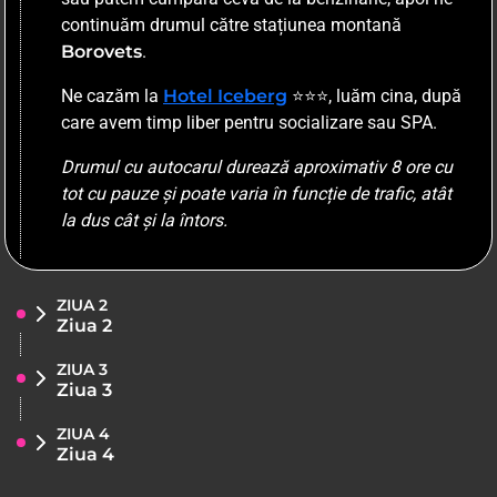
continuăm drumul către stațiunea montană
Borovets
.
Ne cazăm la
Hotel Iceberg
⭐⭐⭐, luăm cina, după
care avem timp liber pentru socializare sau SPA.
Drumul cu autocarul durează aproximativ 8 ore cu
tot cu pauze și poate varia în funcție de trafic, atât
la dus cât și la întors.
ZIUA 2
Ziua 2
ZIUA 3
Ziua 3
ZIUA 4
Ziua 4