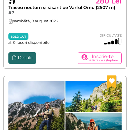
280 Lei
Traseu nocturn și răsărit pe Vârful Omu (2507 m)
#7
sâmbătă, 8 august 2026
DIFICULTATE
SOLD OUT
0 locuri disponibile
Înscrie-te
Detalii
pe lista de așteptare