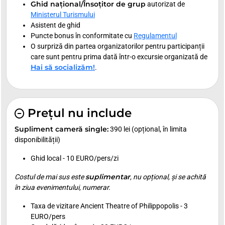
Ghid național/Însoțitor de grup
autorizat de
Ministerul Turismului
Asistent de ghid
Puncte bonus în conformitate cu
Regulamentul
O surpriză din partea organizatorilor pentru participanții
care sunt pentru prima dată într-o excursie organizată de
Hai să socializăm!
.
Prețul nu include
Supliment cameră single:
390 lei (opțional, în limita
disponibilității)
Ghid local - 10 EURO/pers/zi
suplimentar
Costul de mai sus este
, nu opțional, și se achită
în ziua evenimentului, numerar.
Taxa de vizitare Ancient Theatre of Philippopolis - 3
EURO/pers