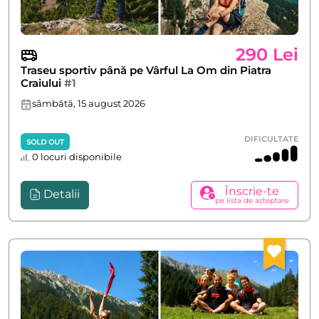
290 Lei
Traseu sportiv până pe Vârful La Om din Piatra
Craiului
#1
sâmbătă, 15 august 2026
DIFICULTATE
SOLD OUT
0 locuri disponibile
Înscrie-te
Detalii
pe lista de așteptare