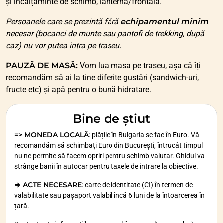
și încălțăminte de schimb, lanternă/frontală.
Persoanele care se prezintă fără
echipamentul minim
necesar (bocanci de munte sau pantofi de trekking, după
caz) nu vor putea intra pe traseu.
PAUZĂ DE MASĂ:
Vom lua masa pe traseu, așa că îți
recomandăm să ai la tine diferite gustări (sandwich-uri,
fructe etc) și apă pentru o bună hidratare.
Bine de știut
=> MONEDA LOCALĂ
: plățile în Bulgaria se fac în Euro. Vă
recomandăm să schimbați Euro din București, întrucât timpul
nu ne permite să facem opriri pentru schimb valutar. Ghidul va
strânge banii în autocar pentru taxele de intrare la obiective.
⇒ ACTE NECESARE
: carte de identitate (CI) în termen de
valabilitate sau pașaport valabil încă 6 luni de la întoarcerea în
țară.