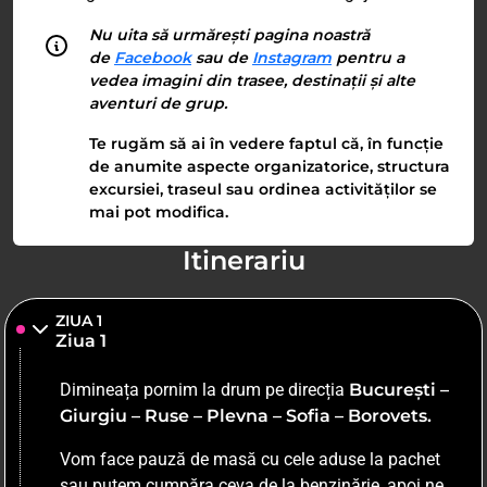
Nu uita să urmărești pagina noastră
de
Facebook
sau de
Instagram
pentru a
vedea imagini din trasee, destinații și alte
aventuri de grup.
Te rugăm să ai în vedere faptul că, în funcție
de anumite aspecte organizatorice, structura
excursiei, traseul sau ordinea activităților se
mai pot modifica.
Itinerariu
ZIUA 1
Ziua 1
Dimineața pornim la drum pe direcția
București –
Giurgiu – Ruse – Plevna – Sofia – Borovets.
Vom face pauză de masă cu cele aduse la pachet
sau putem cumpăra ceva de la benzinărie, apoi ne