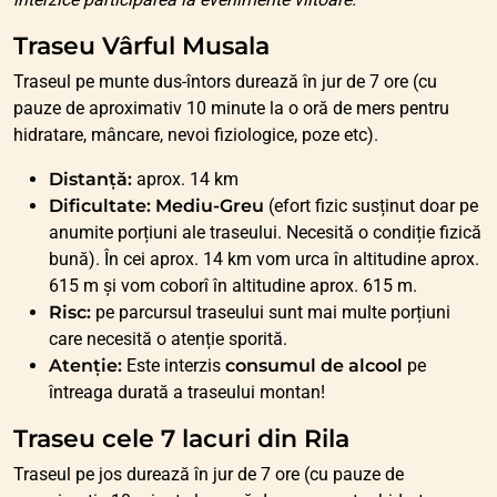
Traseu Vârful Musala
Traseul pe munte dus-întors durează în jur de 7 ore (cu
pauze de aproximativ 10 minute la o oră de mers pentru
hidratare, mâncare, nevoi fiziologice, poze etc).
Distanță:
aprox. 14 km
Dificultate: Mediu-Greu
(efort fizic susținut doar pe
anumite porțiuni ale traseului. Necesită o condiție fizică
bună). În cei aprox. 14 km vom urca în altitudine aprox.
615 m și vom coborî în altitudine aprox. 615 m.
Risc:
pe parcursul traseului sunt mai multe porțiuni
care necesită o atenție sporită.
Atenție:
Este interzis
consumul de alcool
pe
întreaga durată a traseului montan!
Traseu cele 7 lacuri din Rila
Traseul pe jos durează în jur de 7 ore (cu pauze de