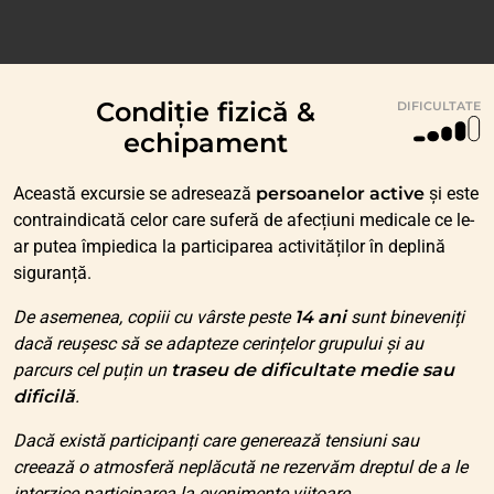
Condiție fizică &
DIFICULTATE
echipament
Această excursie se adresează
persoanelor active
și este
contraindicată celor care suferă de afecțiuni medicale ce le-
ar putea împiedica la participarea activităților în deplină
siguranță.
De asemenea, copiii cu vârste peste
14 ani
sunt bineveniți
dacă reușesc să se adapteze cerințelor grupului și au
parcurs cel puțin un
traseu de dificultate medie sau
dificilă
.
Dacă există participanți care generează tensiuni sau
creează o atmosferă neplăcută ne rezervăm dreptul de a le
interzice participarea la evenimente viitoare.