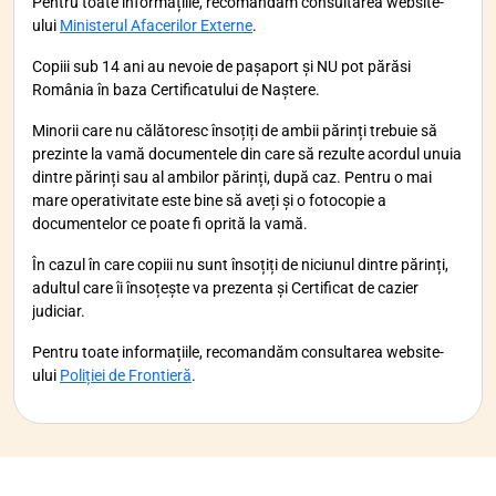
Pentru toate informațiile, recomandăm consultarea website-
ului
Ministerul Afacerilor Externe
.
Copiii sub 14 ani au nevoie de pașaport și NU pot părăsi
România în baza Certificatului de Naștere.
Minorii care nu călătoresc însoțiți de ambii părinți trebuie să
prezinte la vamă documentele din care să rezulte acordul unuia
dintre părinți sau al ambilor părinți, după caz. Pentru o mai
mare operativitate este bine să aveți și o fotocopie a
documentelor ce poate fi oprită la vamă.
În cazul în care copiii nu sunt însoțiți de niciunul dintre părinți,
adultul care îi însoțește va prezenta și Certificat de cazier
judiciar.
Pentru toate informațiile, recomandăm consultarea website-
ului
Poliției de Frontieră
.