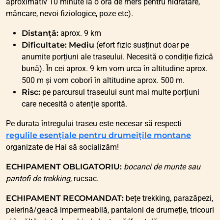
aproximativ 10 minute la o oră de mers pentru hidratare,
mâncare, nevoi fiziologice, poze etc).
Distanță:
aprox. 9 km
Dificultate: Mediu
(efort fizic susținut doar pe
anumite porțiuni ale traseului. Necesită o condiție fizică
bună). În cei aprox. 9 km vom urca în altitudine aprox.
500 m și vom coborî în altitudine aprox. 500 m.
Risc:
pe parcursul traseului sunt mai multe porțiuni
care necesită o atenție sporită.
Pe durata întregului traseu este necesar să respecti
regulile esențiale pentru drumeițile montane
organizate de Hai să socializăm!
ECHIPAMENT OBLIGATORIU:
bocanci de munte sau
pantofi de trekking
, rucsac.
ECHIPAMENT RECOMANDAT:
bețe trekking, parazăpezi,
pelerină/geacă impermeabilă, pantaloni de drumeție, tricouri