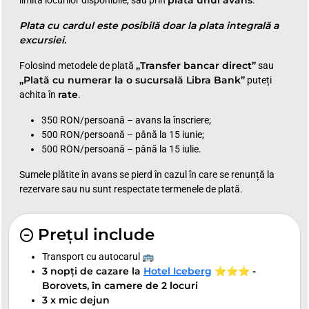
Plata cu cardul este posibilă doar la plata integrală a
excursiei.
„Transfer bancar direct”
Folosind metodele de plată
sau
„Plată cu numerar la o sucursală Libra Bank”
puteți
rate
achita în
.
350 RON/persoană – avans la înscriere;
500 RON/persoană – până la 15 iunie;
500 RON/persoană – până la 15 iulie.
Sumele plătite în avans se pierd în cazul în care se renunță la
rezervare sau nu sunt respectate termenele de plată.
Prețul include
Transport cu autocarul 🚌
3 nopți de cazare la
Hotel Iceberg
⭐⭐⭐ -
Borovets, în camere de 2 locuri
3 x mic dejun