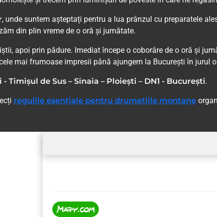
r
, unde suntem așteptați pentru a lua prânzul cu preparatele ale
lizăm din plin vreme de o oră și jumătate.
tii, apoi prin pădure. Imediat începe o coborâre de o oră și jumă
cele mai frumoase impresii până ajungem la București în jurul o
- Timișul de Sus – Sinaia – Ploiești – DN1 - București
.
pecți
regulile esențiale pentru drumețiile montane
organ