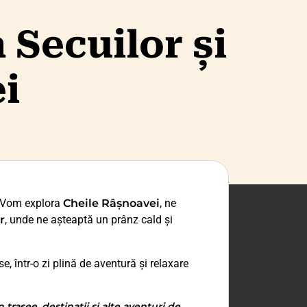
 Secuilor și
i
 Vom explora
Cheile Râșnoavei
, ne
r
, unde ne așteaptă un prânz cald și
e, într-o zi plină de aventură și relaxare
trasee, destinații și alte aventuri de