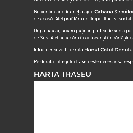
Ne continuăm drumeția spre
Cabana Secuilo
de acasă. Aici profităm de timpul liber și socia
După pauză, urcăm puțin în partea de sus a pajiș
de Sus. Aici ne urcăm în autocar și împărtășim 
Întoarcerea va fi pe ruta
Hanul Cotul Donului 
Pe durata întregului traseu este necesar să res
HARTA TRASEU