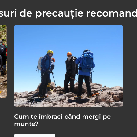
uri de precauție recoman
i
Cum te îmbraci când mergi pe
munte?