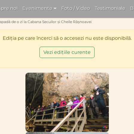
pre noi
Evenimente
Foto / Video
Testimoniale
B
apadă de o zi la Cabana Secuilor și Cheile Râșnoavei
Ediția pe care încerci să o accesezi nu este disponibilă.
Vezi edițiile curente