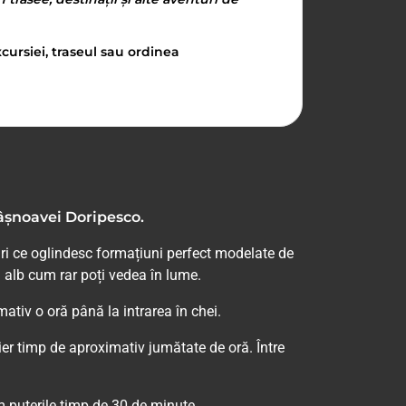
cursiei, traseul sau ordinea
Râșnoavei Doripesco.
ri ce oglindesc formațiuni perfect modelate de
n alb cum rar poți vedea în lume.
tiv o oră până la intrarea în chei.
er timp de aproximativ jumătate de oră. Între
 puterile timp de 30 de minute.