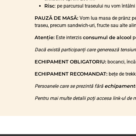
Risc
: pe parcursul traseului nu vom întâlni
PAUZĂ DE MASĂ:
Vom lua masa de prânz pe t
traseu, precum sandwich-uri, fructe sau alte ali
Atenție:
Este interzis
consumul de alcool
pe
Dacă există participanți care generează tensiun
ECHIPAMENT OBLIGATORIU:
bocanci, încă
ECHIPAMENT RECOMANDAT:
bețe de trekk
Persoanele care se prezintă fără
echipament
Pentru mai multe detalii poți accesa link-ul de m