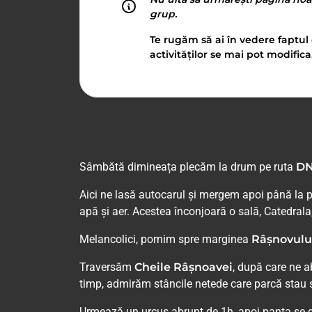
grup.
Te rugăm să ai în vedere faptul 
activităților se mai pot modifica
Sâmbătă dimineața plecăm la drum pe ruta
DN
Aici ne lasă autocarul și mergem apoi până la p
apă și aer. Acestea înconjoară o sală, Catedrala
Melancolici, pornim spre marginea
Râșnovulu
Traversăm
Cheile Râșnoavei
, după care ne a
timp, admirăm stâncile netede care parcă stau să
Urmează un urcuș abrupt de 1h, apoi panta se do