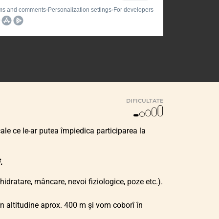
DIFICULTATE
ale ce le-ar putea împiedica participarea la
.
idratare, mâncare, nevoi fiziologice, poze etc.).
în altitudine aprox. 400 m și vom coborî în