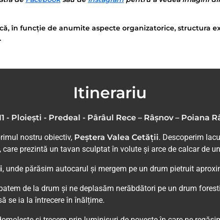
că, în funcție de anumite aspecte organizatorice, structura ex
.
Itinerariu
1 - Ploiești - Predeal - Pârâul Rece – Râșnov – Poiana 
rimul nostru obiectiv,
Peștera Valea Cetății
. Descoperim lacu
, care prezintă un tavan sculptat în volute și arce de calcar de u
i
, unde părăsim autocarul și mergem pe un drum pietruit aproxima
batem de la drum și ne deplasăm nerăbdători pe un drum foresti
 se ia la întrecere în înălțime.
molește și trecem prin luminișuri de poveste în care ne regăsim