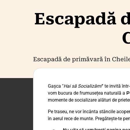
Escapadă de
Escapadă de primăvară în Cheil
Gașca "
Hai să Socializăm!
" te invită în
vom bucura de frumusețea naturală a
P
momente de socializare alături de prieten
Pe traseu, ne vor încânta stâncile acoperi
în aerul rece de munte. Pregătește-te pen
Nu uita să urmărești pagina noa