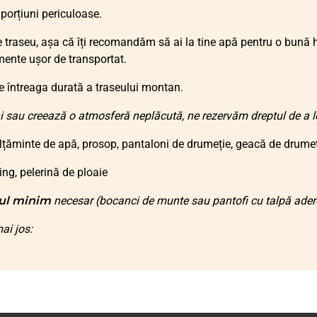
 porțiuni periculoase.
raseu, așa că îți recomandăm să ai la tine apă pentru o bună hi
mente ușor de transportat.
 întreaga durată a traseului montan.
i sau creează o atmosferă neplăcută, ne rezervăm dreptul de a le 
lțăminte de apă, prosop, pantaloni de drumeție, geacă de drumeți
ing, pelerină de ploaie
ul minim
necesar (bocanci de munte sau pantofi cu talpă adere
ai jos: