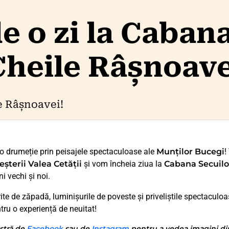
 o zi la Cabana
Cheile Râșnoave
e Râșnoavei!
tr-o drumeție prin peisajele spectaculoase ale
Munților Bucegi
!
eșterii Valea Cetății
și vom încheia ziua la
Cabana Secuilo
i vechi și noi.
te de zăpadă, luminișurile de poveste și priveliștile spectaculoas
tru o experiență de neuitat!
stră de
Facebook
sau de
Instagram
pentru a vedea imagini din 