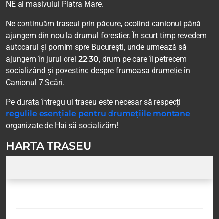
NE al masivului Piatra Mare.
Ne continuăm traseul prin pădure, ocolind canionul până
ajungem din nou la drumul forestier. În scurt timp revedem
autocarul și pornim spre București, unde urmează să
ajungem în jurul orei
22:30
, drum pe care îl petrecem
socializând și povestind despre frumoasa drumeție în
Canionul 7 Scări.
Pe durata întregului traseu este necesar să respecți
regulile esențiale pentru drumețiile montane
organizate de Hai să socializăm!
HARTA TRASEU