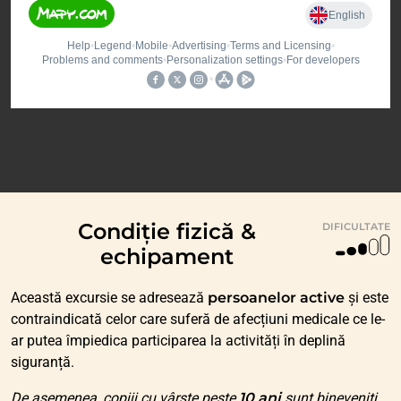
Condiție fizică &
DIFICULTATE
echipament
Această excursie se adresează
persoanelor active
și este
contraindicată celor care suferă de afecțiuni medicale ce le-
ar putea împiedica participarea la activități în deplină
siguranță.
De asemenea, copiii cu vârste peste
10 ani
sunt bineveniți