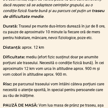
dacă reușesc să se adapteze cerințelor grupului, au o
condiție fizică foarte bună și au parcurs cel puțin un
traseu
de dificultate medie
.
Durată:
Traseul pe munte dus-întors durează în jur de 8 ore,
cu pauze de aproximativ 10 minute la fiecare oră de mers
pentru hidratare, mâncare, nevoi fiziologice, poze etc.
Distanță:
aprox. 12 km
Dificultate:
mediu (efort fizic susținut doar pe anumite
porțiuni ale traseului. Necesită o condiție fizică bună). În cei
aproximativ 12 km vom urca în altitudine aprox. 900 m și
vom coborî în altitudine aprox. 900 m.
Risc:
pe parcursul traseului vom întâlni câteva porțiuni care
necesită o atenție sporită, în special pentru persoanele care
au rău de înălțime.
PAUZĂ DE MASĂ:
Vom lua masa de prânz pe traseu, așa