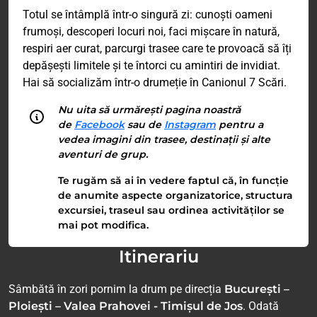
Totul se întâmplă într-o singură zi: cunoști oameni
frumoși, descoperi locuri noi, faci mișcare în natură,
respiri aer curat, parcurgi trasee care te provoacă să îți
depășești limitele și te întorci cu amintiri de invidiat.
Hai să socializăm într-o drumeție în Canionul 7 Scări.
Nu uita să urmărești pagina noastră
de
Facebook
sau de
Instagram
pentru a
vedea imagini din trasee, destinații și alte
aventuri de grup.
Te rugăm să ai în vedere faptul că, în funcție
de anumite aspecte organizatorice, structura
excursiei, traseul sau ordinea activităților se
mai pot modifica.
Itinerariu
Sâmbătă în zori pornim la drum pe direcția
București –
Ploiești – Valea Prahovei - Timișul de Jos
. Odată