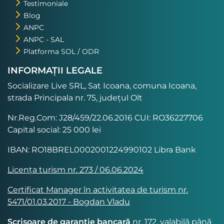
Testimoniale
Blog
ANPC
ANPC - SAL
Platforma SOL / ODR
INFORMAȚII LEGALE
Socializare Live SRL, Sat Icoana, comuna Icoana,
strada Principala nr. 75, județul Olt
Nr.Reg.Com: J28/459/22.06.2016 CUI: RO36227706
Capital social: 25 000 lei
IBAN: RO18BREL0002001224990102 Libra Bank
Licența turism nr. 273 / 06.06.2024
Certificat Manager în activitatea de turism nr.
5471/01.03.2017 - Bogdan Vladu
Scrisoare de garanție bancară
nr. 172, valabilă până