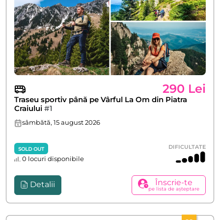
290 Lei
Traseu sportiv până pe Vârful La Om din Piatra
Craiului
#1
sâmbătă, 15 august 2026
DIFICULTATE
SOLD OUT
0 locuri disponibile
Înscrie-te
Detalii
pe lista de așteptare