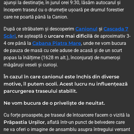
ajunși la destinație, în jurul orei 9:30, lăsăm autocarul și
începem traseul cu o drumeție ușoară pe drumul forestier
care ne poartă până la Canion.
După ce străbatem și descoperim
Canionul
și
Cascada 7
Scări
, ne așteaptă o
urcare mai dificilă
de aproximativ 3-
4 ore până la
Cabana Piatra Mare
, unde ne vom bucura
de pauza de masă cu cele aduse de acasă și de un scurt
popas la înălțime (1628 m alt.), înconjurați de numeroși
măgăruși veseli și curioși.
În cazul în care canionul este închis din diverse
motive, îl putem ocoli. Acest lucru nu influențează
parcurgerea traseului stabilit.
Ne vom bucura de o priveliște de neuitat.
Cu forțe proaspete, pe traseul de întoarcere facem o vizită la
Prăpastia Urșilor
, aflată într-un punct de belvedere care
ne va oferi o imagine de ansamblu asupra întregului versant