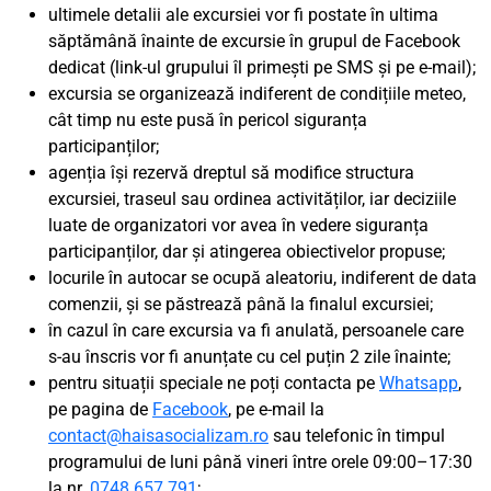
ultimele detalii ale excursiei vor fi postate în ultima
săptămână înainte de excursie în grupul de Facebook
dedicat (link-ul grupului îl primești pe SMS și pe e-mail);
excursia se organizează indiferent de condițiile meteo,
cât timp nu este pusă în pericol siguranța
participanților;
agenția își rezervă dreptul să modifice structura
excursiei, traseul sau ordinea activităților, iar deciziile
luate de organizatori vor avea în vedere siguranța
participanților, dar și atingerea obiectivelor propuse;
locurile în autocar se ocupă aleatoriu, indiferent de data
comenzii, și se păstrează până la finalul excursiei;
în cazul în care excursia va fi anulată, persoanele care
s-au înscris vor fi anunțate cu cel puțin 2 zile înainte;
pentru situații speciale ne poți contacta pe
Whatsapp
,
pe pagina de
Facebook
, pe e-mail la
contact@haisasocializam.ro
sau telefonic în timpul
programului de luni până vineri între orele 09:00–17:30
la nr.
0748.657.791
;