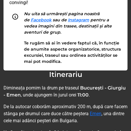
convingi!
Nu uita să urmărești pagina noastră
de
Facebook
sau de
Instagram
pentru a
vedea imagini din trasee, destinații și alte
aventuri de grup.
Te rugăm să ai în vedere faptul că, în funcție
de anumite aspecte organizatorice, structura
excursiei, traseul sau ordinea activităților se
mai pot modifica.
Itinerariu
Dimineața pornim la drum pe traseul
București - Giurgiu
- Emen
, unde ajungem în jurul orei
11:00
.
De la autocar coborâm aproximativ 200 m, după care facem
stânga pe drumul care duce către peștera
Emen
, una dintre
cele mai adânci peșteri din Bulgaria.