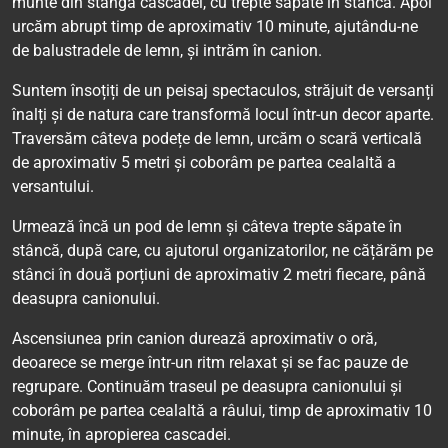
munte din stânga cascadei, cu trepte săpate în stâncă. Apoi
urcăm abrupt timp de aproximativ 10 minute, ajutându-ne
de balustradele de lemn, și intrăm în canion.
Suntem însoțiți de un peisaj spectaculos, străjuit de versanți
înalți și de natura care transformă locul într-un decor aparte.
Traversăm câteva podețe de lemn, urcăm o scară verticală
de aproximativ 5 metri și coborâm pe partea cealaltă a
versantului.
Urmează încă un pod de lemn și câteva trepte săpate în
stâncă, după care, cu ajutorul organizatorilor, ne cățărăm pe
stânci în două porțiuni de aproximativ 2 metri fiecare, până
deasupra canionului.
Ascensiunea prin canion durează aproximativ o oră,
deoarece se merge într-un ritm relaxat și se fac pauze de
regrupare. Continuăm traseul pe deasupra canionului și
coborâm pe partea cealaltă a râului, timp de aproximativ 10
minute, în apropierea cascadei.