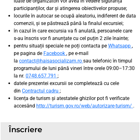
luate de organizatori vor avea în vedere siguranța
participanților, dar și atingerea obiectivelor propuse;
locurile în autocar se ocupă aleatoriu, indiferent de data
comenzii, și se păstrează până la finalul excursiei;
în cazul în care excursia va fi anulată, persoanele care
s-au înscris vor fi anunțate cu cel puțin 2 zile înainte;
pentru situații speciale ne poți contacta pe
Whatsapp
,
pe pagina de
Facebook
, pe e-mail
la
contact@haisasocializam.ro
sau telefonic în timpul
programului de luni până vineri între orele 09:00–17:30
la nr.
0748.657.791
;
datele prezentei excursii se completează cu cele
din
Contractul cadru
;
licența de turism și atestatele ghizilor pot fi verificate
accesând
http://turism.gov.ro/web/autorizare-turism/
.
Înscriere