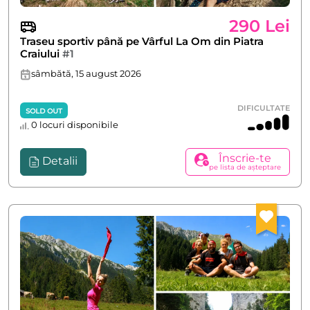
290 Lei
Traseu sportiv până pe Vârful La Om din Piatra
Craiului
#1
sâmbătă, 15 august 2026
DIFICULTATE
SOLD OUT
0 locuri disponibile
Înscrie-te
Detalii
pe lista de așteptare