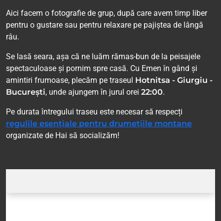
Aici facem o fotografie de grup, după care avem timp liber
pentru o gustare sau pentru relaxare pe pajiștea de lângă
râu.
Se lasă seara, așa că ne luăm rămas-bun de la peisajele
spectaculoase și pornim spre casă. Cu Emen în gând și
amintiri frumoase, plecăm pe traseul
Hotnitsa - Giurgiu -
București
, unde ajungem în jurul orei
22:00
.
Pe durata întregului traseu este necesar să respecți
regulile esențiale pentru drumețiile montane
organizate de Hai să socializăm!