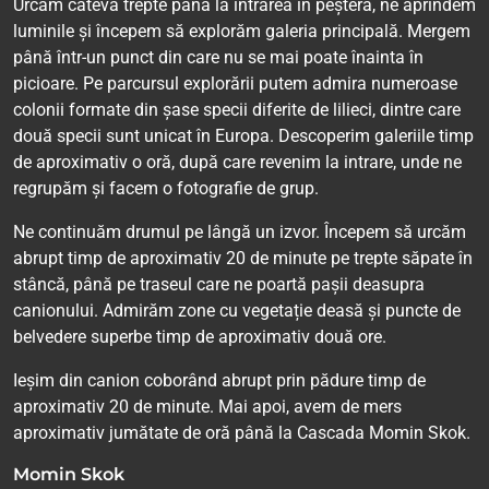
Urcăm câteva trepte până la intrarea în peșteră, ne aprindem
luminile și începem să explorăm galeria principală. Mergem
până într-un punct din care nu se mai poate înainta în
picioare. Pe parcursul explorării putem admira numeroase
colonii formate din șase specii diferite de lilieci, dintre care
două specii sunt unicat în Europa. Descoperim galeriile timp
de aproximativ o oră, după care revenim la intrare, unde ne
regrupăm și facem o fotografie de grup.
Ne continuăm drumul pe lângă un izvor. Începem să urcăm
abrupt timp de aproximativ 20 de minute pe trepte săpate în
stâncă, până pe traseul care ne poartă pașii deasupra
canionului. Admirăm zone cu vegetație deasă și puncte de
belvedere superbe timp de aproximativ două ore.
Ieșim din canion coborând abrupt prin pădure timp de
aproximativ 20 de minute. Mai apoi, avem de mers
aproximativ jumătate de oră până la Cascada Momin Skok.
Momin Skok