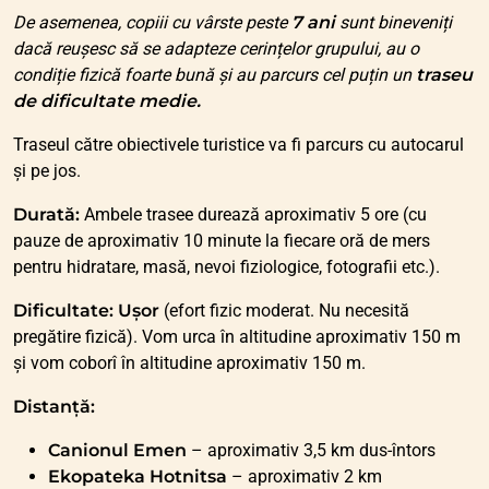
De asemenea, copiii cu vârste peste
7 ani
sunt bineveniți
dacă reușesc să se adapteze cerințelor grupului, au o
condiție fizică foarte bună și au parcurs cel puțin un
traseu
de dificultate medie.
Traseul către obiectivele turistice va fi parcurs cu autocarul
și pe jos.
Durată:
Ambele trasee durează aproximativ 5 ore (cu
pauze de aproximativ 10 minute la fiecare oră de mers
pentru hidratare, masă, nevoi fiziologice, fotografii etc.).
Dificultate:
Ușor
(efort fizic moderat. Nu necesită
pregătire fizică). Vom urca în altitudine aproximativ 150 m
și vom coborî în altitudine aproximativ 150 m.
Distanță:
Canionul Emen
– aproximativ 3,5 km dus-întors
Ekopateka Hotnitsa
– aproximativ 2 km