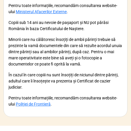
Pentru toate informațiile, recomandăm consultarea website-
ului
Ministerul Afacerilor Externe
.
Copiii sub 14 ani au nevoie de pașaport și NU pot părăsi
România în baza Certificatului de Naștere.
Minorii care nu călătoresc însoțiți de ambii părinți trebuie să
prezinte la vamă documentele din care să rezulte acordul unuia
dintre părinți sau al ambilor părinți, după caz. Pentru o mai
mare operativitate este bine să aveți și o fotocopie a
documentelor ce poate fi oprită la vamă.
În cazul în care copiii nu sunt însoțiți de niciunul dintre părinți,
adultul care îi însoțește va prezenta și Certificat de cazier
judiciar.
Pentru toate informațiile, recomandăm consultarea website-
ului
Poliției de Frontieră
.