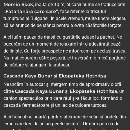
Momin Skok
, înaltă de 10 m, al cărei nume se traduce prin
„Fata tânără care sare”
, face referire la trecutul
tumultuos al Bulgariei. În acele vremuri, multe tinere alegeau
să se arunce de pe stânci pentru a evita căsătoriile forțate.
Aici luăm pauza de masă cu gustările aduse la pachet. Ne
bucurăm de un moment de relaxare într-o adevărată oază
de liniște. Cu forțe proaspete ne întoarcem pe același traseu.
Nu mai coborâm către peșteră, ci traversăm o mică porțiune
de pădure și ajungem la autocar.
Cascada Kaya Bunar și Ekopateka Hotnitsa
Ne urcăm în autocar și mergem timp de aproximativ o oră
către
Cascada Kaya Bunar
și
Ekopateka Hotnitsa
, un
canion spectaculos prin care râul și-a făcut loc, formând o
cascadă fermecătoare și un lac de culoare turcoaz.
Aici traseul ne poartă printr-o alternare de scări și podețe din
lemn care trec de pe un perete pe altul. Urmăm poteca de