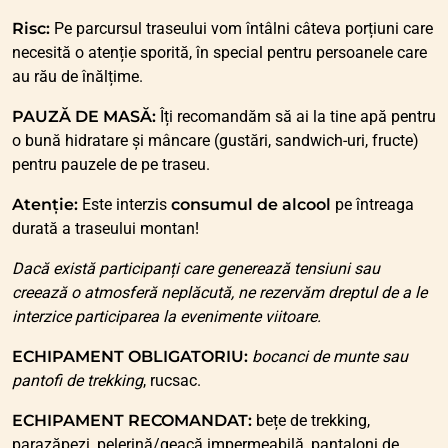
Risc:
Pe parcursul traseului vom întâlni câteva porțiuni care
necesită o atenție sporită, în special pentru persoanele care
au rău de înălțime.
PAUZĂ DE MASĂ:
Îți recomandăm să ai la tine apă pentru
o bună hidratare și mâncare (gustări, sandwich-uri, fructe)
pentru pauzele de pe traseu.
Atenție:
Este interzis
consumul de alcool
pe întreaga
durată a traseului montan!
Dacă există participanți care generează tensiuni sau
creează o atmosferă neplăcută, ne rezervăm dreptul de a le
interzice participarea la evenimente viitoare.
ECHIPAMENT OBLIGATORIU:
bocanci de munte sau
pantofi de trekking
, rucsac.
ECHIPAMENT RECOMANDAT:
bețe de trekking,
parazăpezi, pelerină/geacă impermeabilă, pantaloni de