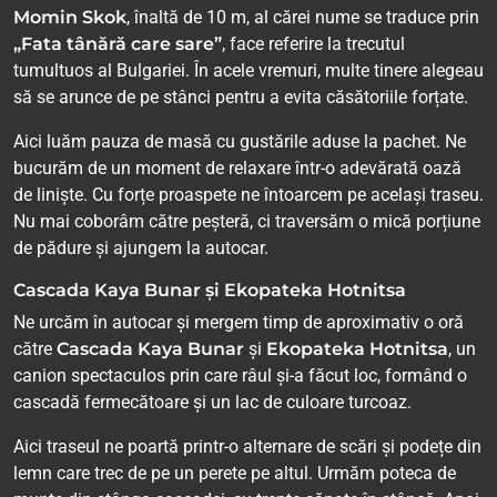
Momin Skok
, înaltă de 10 m, al cărei nume se traduce prin
„Fata tânără care sare”
, face referire la trecutul
tumultuos al Bulgariei. În acele vremuri, multe tinere alegeau
să se arunce de pe stânci pentru a evita căsătoriile forțate.
Aici luăm pauza de masă cu gustările aduse la pachet. Ne
bucurăm de un moment de relaxare într-o adevărată oază
de liniște. Cu forțe proaspete ne întoarcem pe același traseu.
Nu mai coborâm către peșteră, ci traversăm o mică porțiune
de pădure și ajungem la autocar.
Cascada Kaya Bunar și Ekopateka Hotnitsa
Ne urcăm în autocar și mergem timp de aproximativ o oră
către
Cascada Kaya Bunar
și
Ekopateka Hotnitsa
, un
canion spectaculos prin care râul și-a făcut loc, formând o
cascadă fermecătoare și un lac de culoare turcoaz.
Aici traseul ne poartă printr-o alternare de scări și podețe din
lemn care trec de pe un perete pe altul. Urmăm poteca de