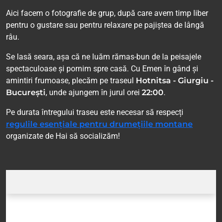
Aici facem o fotografie de grup, după care avem timp liber
pentru o gustare sau pentru relaxare pe pajiștea de lângă
râu.
Se lasă seara, așa că ne luăm rămas-bun de la peisajele
spectaculoase și pornim spre casă. Cu Emen în gând și
amintiri frumoase, plecăm pe traseul
Hotnitsa - Giurgiu -
București
, unde ajungem în jurul orei
22:00
.
Pe durata întregului traseu este necesar să respecți
regulile esențiale pentru drumețiile montane
organizate de Hai să socializăm!