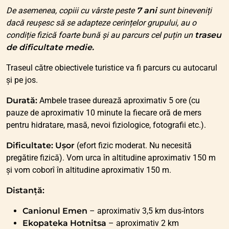
De asemenea, copiii cu vârste peste
7 ani
sunt bineveniți
dacă reușesc să se adapteze cerințelor grupului, au o
condiție fizică foarte bună și au parcurs cel puțin un
traseu
de dificultate medie.
Traseul către obiectivele turistice va fi parcurs cu autocarul
și pe jos.
Durată:
Ambele trasee durează aproximativ 5 ore (cu
pauze de aproximativ 10 minute la fiecare oră de mers
pentru hidratare, masă, nevoi fiziologice, fotografii etc.).
Dificultate:
Ușor
(efort fizic moderat. Nu necesită
pregătire fizică). Vom urca în altitudine aproximativ 150 m
și vom coborî în altitudine aproximativ 150 m.
Distanță:
Canionul Emen
– aproximativ 3,5 km dus-întors
Ekopateka Hotnitsa
– aproximativ 2 km