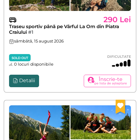
290 Lei
Traseu sportiv până pe Vârful La Om din Piatra
Craiului
#1
sâmbătă, 15 august 2026
DIFICULTATE
SOLD OUT
0 locuri disponibile
Înscrie-te
Detalii
pe lista de așteptare