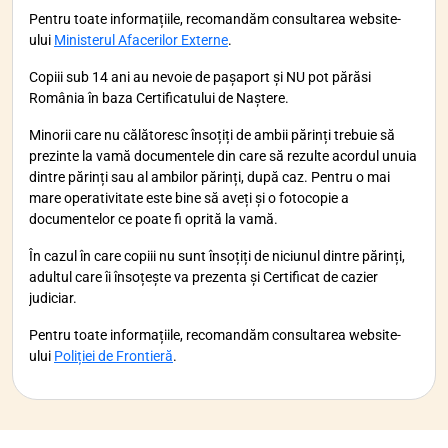
Pentru toate informațiile, recomandăm consultarea website-
ului
Ministerul Afacerilor Externe
.
Copiii sub 14 ani au nevoie de pașaport și NU pot părăsi
România în baza Certificatului de Naștere.
Minorii care nu călătoresc însoțiți de ambii părinți trebuie să
prezinte la vamă documentele din care să rezulte acordul unuia
dintre părinți sau al ambilor părinți, după caz. Pentru o mai
mare operativitate este bine să aveți și o fotocopie a
documentelor ce poate fi oprită la vamă.
În cazul în care copiii nu sunt însoțiți de niciunul dintre părinți,
adultul care îi însoțește va prezenta și Certificat de cazier
judiciar.
Pentru toate informațiile, recomandăm consultarea website-
ului
Poliției de Frontieră
.