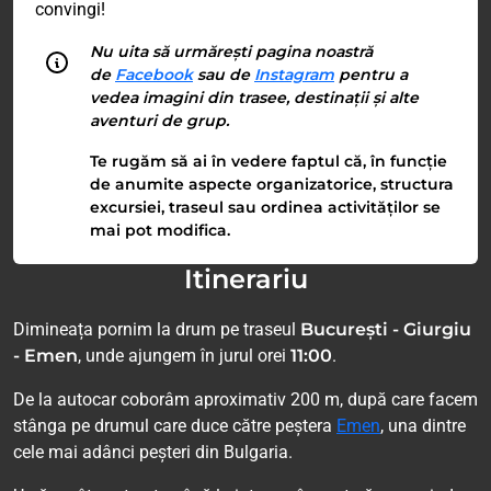
convingi!
Nu uita să urmărești pagina noastră
de
Facebook
sau de
Instagram
pentru a
vedea imagini din trasee, destinații și alte
aventuri de grup.
Te rugăm să ai în vedere faptul că, în funcție
de anumite aspecte organizatorice, structura
excursiei, traseul sau ordinea activităților se
mai pot modifica.
Itinerariu
Dimineața pornim la drum pe traseul
București - Giurgiu
- Emen
, unde ajungem în jurul orei
11:00
.
De la autocar coborâm aproximativ 200 m, după care facem
stânga pe drumul care duce către peștera
Emen
, una dintre
cele mai adânci peșteri din Bulgaria.