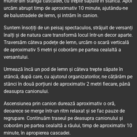
munte din stânga cascadei, cu trepte săpate în stâncă. Apoi
urcăm abrupt timp de aproximativ 10 minute, ajutându-ne
de balustradele de lemn, și intrăm în canion.
Suntem însoțiți de un peisaj spectaculos, străjuit de versanți
înalți și de natura care transformă locul într-un decor aparte.
Traversăm câteva podețe de lemn, urcăm o scară verticală
de aproximativ 5 metri și coborâm pe partea cealaltă a
versantului.
Urmează încă un pod de lemn și câteva trepte săpate în
stâncă, după care, cu ajutorul organizatorilor, ne cățărăm pe
stânci în două porțiuni de aproximativ 2 metri fiecare, până
deasupra canionului.
Ascensiunea prin canion durează aproximativ o oră,
deoarece se merge într-un ritm relaxat și se fac pauze de
regrupare. Continuăm traseul pe deasupra canionului și
coborâm pe partea cealaltă a râului, timp de aproximativ 10
minute, în apropierea cascadei.