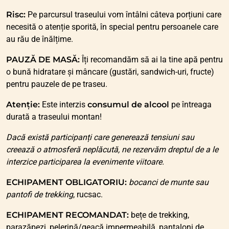
Risc:
Pe parcursul traseului vom întâlni câteva porțiuni care
necesită o atenție sporită, în special pentru persoanele care
au rău de înălțime.
PAUZĂ DE MASĂ:
Îți recomandăm să ai la tine apă pentru
o bună hidratare și mâncare (gustări, sandwich-uri, fructe)
pentru pauzele de pe traseu.
Atenție:
Este interzis
consumul de alcool
pe întreaga
durată a traseului montan!
Dacă există participanți care generează tensiuni sau
creează o atmosferă neplăcută, ne rezervăm dreptul de a le
interzice participarea la evenimente viitoare.
ECHIPAMENT OBLIGATORIU:
bocanci de munte sau
pantofi de trekking
, rucsac.
ECHIPAMENT RECOMANDAT:
bețe de trekking,
parazăpezi, pelerină/geacă impermeabilă, pantaloni de