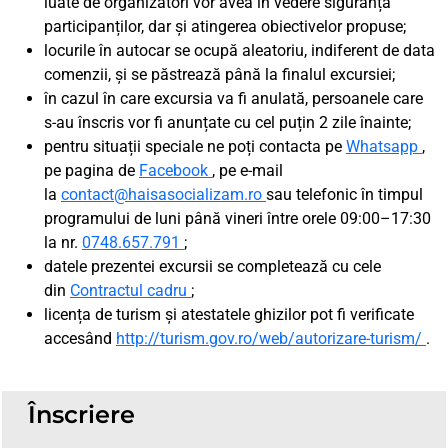
luate de organizatori vor avea în vedere siguranța
participanților, dar și atingerea obiectivelor propuse;
locurile în autocar se ocupă aleatoriu, indiferent de data
comenzii, și se păstrează până la finalul excursiei;
în cazul în care excursia va fi anulată, persoanele care
s-au înscris vor fi anunțate cu cel puțin 2 zile înainte;
pentru situații speciale ne poți contacta pe
Whatsapp
,
pe pagina de
Facebook
, pe e-mail
la
contact@haisasocializam.ro
sau telefonic în timpul
programului de luni până vineri între orele 09:00–17:30
la nr.
0748.657.791
;
datele prezentei excursii se completează cu cele
din
Contractul cadru
;
licența de turism și atestatele ghizilor pot fi verificate
accesând
http://turism.gov.ro/web/autorizare-turism/
.
Înscriere