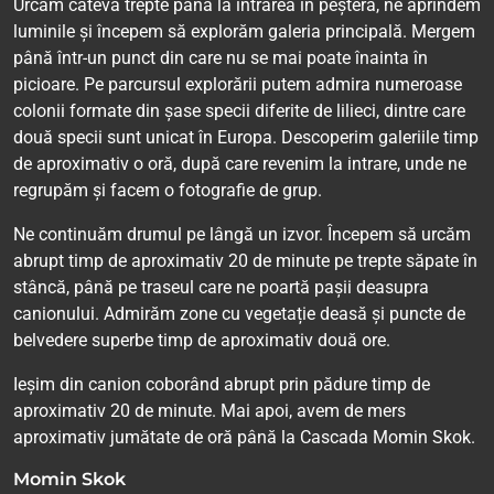
Urcăm câteva trepte până la intrarea în peșteră, ne aprindem
luminile și începem să explorăm galeria principală. Mergem
până într-un punct din care nu se mai poate înainta în
picioare. Pe parcursul explorării putem admira numeroase
colonii formate din șase specii diferite de lilieci, dintre care
două specii sunt unicat în Europa. Descoperim galeriile timp
de aproximativ o oră, după care revenim la intrare, unde ne
regrupăm și facem o fotografie de grup.
Ne continuăm drumul pe lângă un izvor. Începem să urcăm
abrupt timp de aproximativ 20 de minute pe trepte săpate în
stâncă, până pe traseul care ne poartă pașii deasupra
canionului. Admirăm zone cu vegetație deasă și puncte de
belvedere superbe timp de aproximativ două ore.
Ieșim din canion coborând abrupt prin pădure timp de
aproximativ 20 de minute. Mai apoi, avem de mers
aproximativ jumătate de oră până la Cascada Momin Skok.
Momin Skok