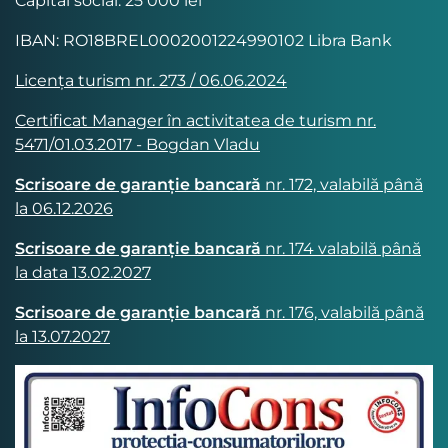
Capital social: 25 000 lei
IBAN: RO18BREL0002001224990102 Libra Bank
Licența turism nr. 273 / 06.06.2024
Certificat Manager în activitatea de turism nr.
5471/01.03.2017 - Bogdan Vladu
Scrisoare de garanție bancară
nr. 172, valabilă până
la 06.12.2026
Scrisoare de garanție bancară
nr. 174 valabilă până
la data 13.02.2027
Scrisoare de garanție bancară
nr. 176, valabilă până
la 13.07.2027