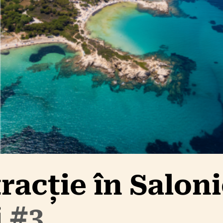
tracție în Salon
i
#3