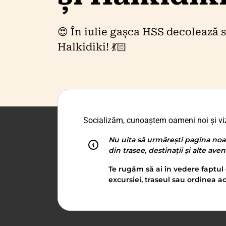
😍 În iulie gașca HSS decolează sp
Halkidiki! 💃🏻
Socializăm, cunoaștem oameni noi și viz
Nu uita să urmărești pagina noa
din trasee, destinații și alte ave
Te rugăm să ai în vedere faptul 
excursiei, traseul sau ordinea ac