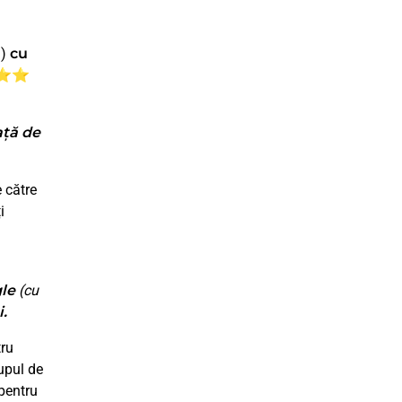
l)
cu
⭐⭐⭐
ață de
e către
i
le
(cu
.
ru
upul de
pentru