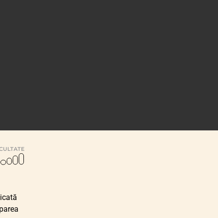
ICULTATE
icată
iparea