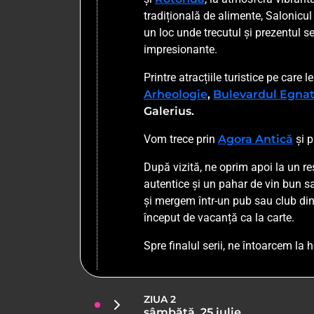
tradițională de alimente, Salonicul
un loc unde trecutul și prezentul se
impresionante.
Printre atracțiile turistice pe car
Arheologie
,
Bulevardul Egnat
Galerius.
Vom trece prin
Agora Antică
și p
După vizită, ne oprim apoi la un r
autentice și un pahar de vin bun s
și mergem într-un pub sau club din
început de vacanță ca la carte.
Spre finalul serii, ne întoarcem la 
ZIUA 2
sâmbătă, 25 iulie