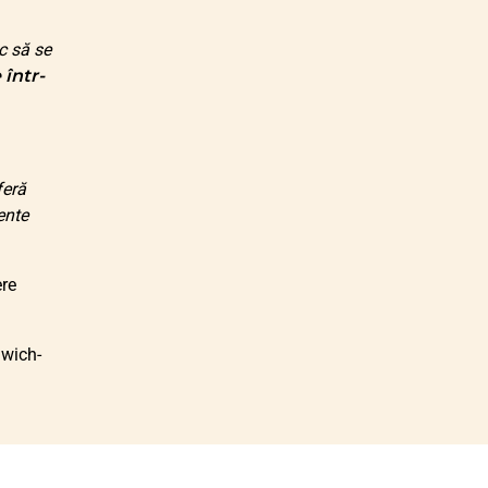
c să se
 într-
feră
ente
ere
dwich-