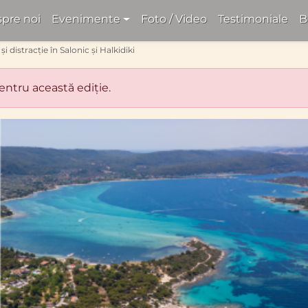
pre noi
Evenimente
Foto / Video
Testimoniale
B
 și distracție în Salonic și Halkidiki
pentru această ediție.