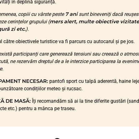
ivități în deplină siguranță.
menea, copiii cu vârste peste
7 ani
sunt bineveniți dacă reușes
ze cerințelor grupului (
mers alert, multe obiective vizitate
gură zi etc.
).
l către obiectivele turistice va fi parcurs cu autocarul și pe jos.
xistă participanți care generează tensiuni sau creează o atmos
ută, ne rezervăm dreptul de a le interzice participarea la evenim
e.
PAMENT NECESAR:
pantofi sport cu talpă aderentă, haine lej
unzătoare condițiilor meteo și rucsac.
Ă DE MASĂ:
Îți recomandăm să ai la tine diferite gustări (san
ructe etc.) pentru a mânca pe traseu.