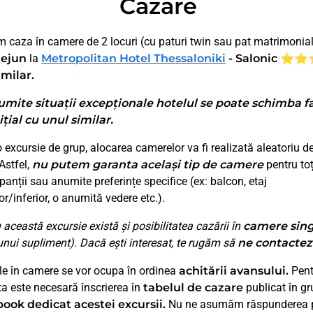
Cazare
 caza în camere de 2 locuri (cu paturi twin sau pat matrimonia
dejun
la
Metropolitan Hotel Thessaloniki
- Salonic ⭐
imilar.
umite situații excepționale hotelul se poate schimba f
ițial cu unul similar.
o excursie de grup, alocarea camerelor va fi realizată aleatoriu d
 Astfel,
nu putem garanta același tip de camere
pentru toț
ipanții sau anumite preferințe specifice (ex: balcon, etaj
or/inferior, o anumită vedere etc.).
 această excursie există și posibilitatea cazării în
camere sing
unui supliment). Dacă ești interesat, te rugăm să
ne contactezi
le în camere se vor ocupa în ordinea
achitării avansului.
Pent
a este necesară înscrierea în
tabelul de cazare
publicat în gr
ook dedicat acestei excursii.
Nu ne asumăm răspunderea 