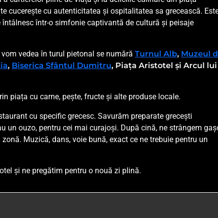
 te cucerește cu autenticitatea și ospitalitatea sa grecească. Est
 întâlnesc într-o simfonie captivantă de cultură și peisaje
e le vom vedea în turul pietonal se numără
Turnul Alb
,
Muzeul 
ia
,
Biserica Sfântul Dumitru
, Piața Aristotel și Arcul lui
rin piața cu carne, pește, fructe și alte produse locale.
estaurant cu specific grecesc. Savurăm preparate grecești
au un ouzo, pentru cei mai curajoși. După cină, ne strângem gaș
 zonă. Muzică, dans, voie bună, exact ce ne trebuie pentru un
hotel și ne pregătim pentru o nouă zi plină.