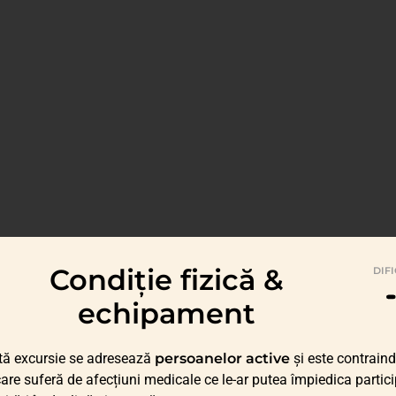
Condiție fizică &
DIF
echipament
tă excursie se adresează
persoanelor active
și este contraind
care suferă de afecțiuni medicale ce le-ar putea împiedica partic