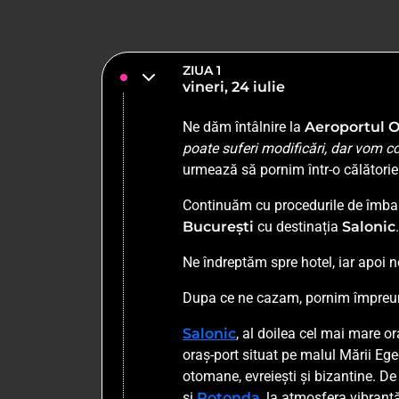
ZIUA 1
vineri, 24 iulie
Ne dăm întâlnire la
Aeroportul O
poate suferi modificări, dar vom c
urmează să pornim într-o călătorie
Continuăm cu procedurile de îmbar
București
cu destinația
Salonic
Ne îndreptăm spre hotel, iar apoi 
Dupa ce ne cazam, pornim împreună 
Salonic
, al doilea cel mai mare or
oraș-port situat pe malul Mării Ege
otomane, evreiești și bizantine. D
și
Rotonda
, la atmosfera vibrantă 