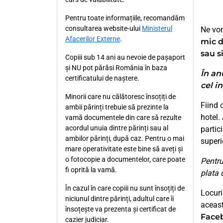
Pentru toate informațiile, recomandăm
consultarea website-ului
Ministerul
Ne vom
Afacerilor Externe
.
mic 
sau s
Copiii sub 14 ani au nevoie de pașaport
și NU pot părăsi România în baza
În an
certificatului de naștere.
cel in
Minorii care nu călătoresc însoțiți de
Fiind 
ambii părinți trebuie să prezinte la
hotel.
vamă documentele din care să rezulte
acordul unuia dintre părinți sau al
partic
ambilor părinți, după caz. Pentru o mai
superi
mare operativitate este bine să aveți și
o fotocopie a documentelor, care poate
Pentru
fi oprită la vamă.
plata 
În cazul în care copiii nu sunt însoțiți de
Locuri
niciunul dintre părinți, adultul care îi
aceast
însoțește va prezenta și certificat de
Faceb
cazier judiciar.