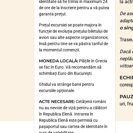
la act
identitate să fie trimis în maximum 24
de ore de la înscriere pentru a vă putea
De ase
garanta prețul.
adapte
Prețul excursiei se poate majora în
o sin
funcție de evoluția prețului biletului de
avion sau alte aspecte organizatorice,
Traseu
însă pentru tine se va păstra tariful de
la momentul comenzii.
Dacă e
neplăc
MONEDA LOCALĂ:
Plățile în Grecia
viitoar
se fac în Euro. Vă recomandăm să
schimbați Euro din București.
ECHI
Ghidul va strânge banii pentru
coresp
excursiile opționale.
PAUZ
ACTE NECESARE:
Cetățenii români
uri, f
nu au nevoie de viză pentru a călători
în Republica Elenă. Intrarea în
Republica Elenă este permisă cu
pașaportul sau cartea de identitate în
curs de valabilitate.