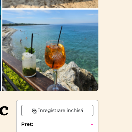
ic
Înregistrare închisă
-
Preț: