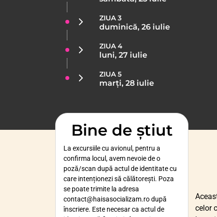
ZIUA 3
duminică, 26 iulie
ZIUA 4
luni, 27 iulie
ZIUA 5
marți, 28 iulie
Bine de știut
La excursiile cu avionul, pentru a
confirma locul, avem nevoie de o
poză/scan după actul de identitate cu
care intenționezi să călătorești. Poza
se poate trimite la adresa
Aceas
contact@haisasocializam.ro după
celor 
înscriere. Este necesar ca actul de