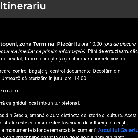
Itinerariu
topeni, zona Terminal Plecări
la ora 10:00
(ora de plecare
omunica imediat ce primim informațiile)
. Plini de entuziasm, căc
 de neuitat, facem cunoștință și schimbăm primele cuvinte.
care, control bagaje și control documente. Decolăm din
. Urmează să aterizăm în jurul orei 14:00.
ne cazăm.
cu ghidul local într-un tur pietonal.
aș din Grecia, emană o aură distinctă de istorie și cultură. Acest
e strălucește cu un amestec fascinant de influențe grecești,
e la monumente istorice remarcabile, cum ar fi
Arcul lui Galeri
a cartierelor pline de viață și la deliciile culinare din piața