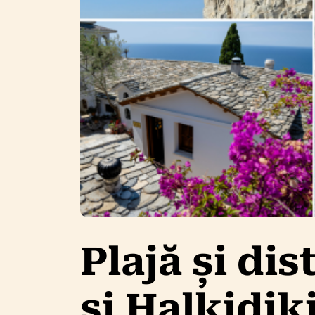
Plajă și dis
și Halkidik