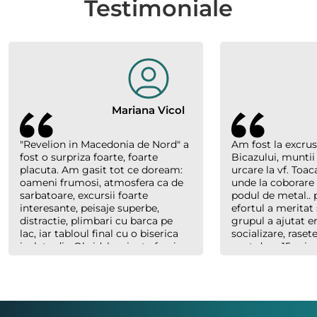
Testimoniale
Mariana Vicol
"Revelion in Macedonia de Nord" a
Am fost la excrus
fost o surpriza foarte, foarte
Bicazului, muntii
placuta. Am gasit tot ce doream:
urcare la vf. Toac
oameni frumosi, atmosfera ca de
unde la coborare
sarbatoare, excursii foarte
podul de metal.. p
interesante, peisaje superbe,
efortul a meritat 
distractie, plimbari cu barca pe
grupul a ajutat 
lac, iar tabloul final cu o biserica
socializare, raset
izolata din Ohrid, luminata feeric,
sunt doar 15 minu
inconjurata de nori, cu forme
abia plecaserăm) 
bizare si culori parca pictate, au
Costel un ghid e
creat un efect magic. Multumim
cand trebuie, ser
organizatorilor "Hai sa socializam"
dar mereu saritor
si multumim lui Richard., ghidul
celorlalți.