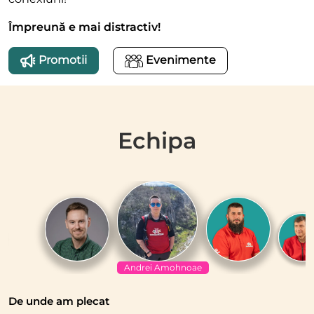
Împreună e mai distractiv!
Promotii
Evenimente
Echipa
Andrei Amohnoae
De unde am plecat