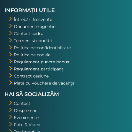
nostru. Asta a fost una din
excursiile pe care o voi repeta!
INFORMAȚII UTILE
Întrebări frecvente
Documente agenție
Contact cadru
Termeni și condiții
Politica de confidențialitate
Politica de cookie
Regulament puncte bonus
Regulament participanți
Contract cesiune
Plata cu vouchere de vacanță
HAI SĂ SOCIALIZĂM
Contact
Despre noi
Evenimente
Foto & Video
Testimoniale