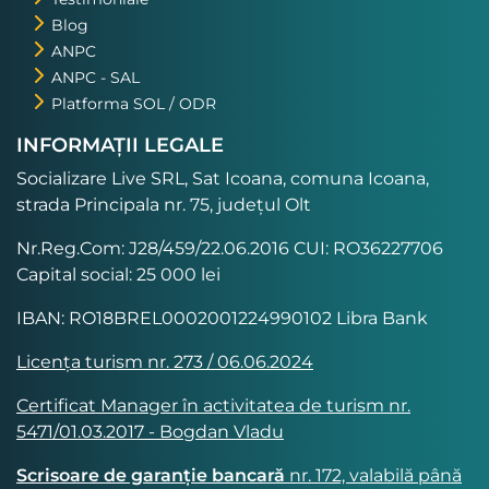
Blog
ANPC
ANPC - SAL
Platforma SOL / ODR
INFORMAȚII LEGALE
Socializare Live SRL, Sat Icoana, comuna Icoana,
strada Principala nr. 75, județul Olt
Nr.Reg.Com: J28/459/22.06.2016 CUI: RO36227706
Capital social: 25 000 lei
IBAN: RO18BREL0002001224990102 Libra Bank
Licența turism nr. 273 / 06.06.2024
Certificat Manager în activitatea de turism nr.
5471/01.03.2017 - Bogdan Vladu
Scrisoare de garanție bancară
nr. 172, valabilă până