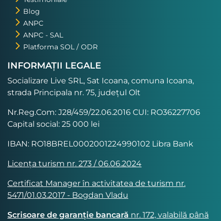
Blog
ANPC
ANPC - SAL
Platforma SOL / ODR
INFORMAȚII LEGALE
Socializare Live SRL, Sat Icoana, comuna Icoana,
strada Principala nr. 75, județul Olt
Nr.Reg.Com: J28/459/22.06.2016 CUI: RO36227706
Capital social: 25 000 lei
IBAN: RO18BREL0002001224990102 Libra Bank
Licența turism nr. 273 / 06.06.2024
Certificat Manager în activitatea de turism nr.
5471/01.03.2017 - Bogdan Vladu
Scrisoare de garanție bancară
nr. 172, valabilă până