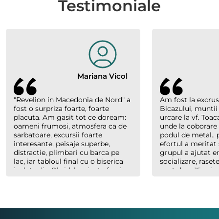
Testimoniale
Mariana Vicol
"Revelion in Macedonia de Nord" a
Am fost la excrus
fost o surpriza foarte, foarte
Bicazului, muntii
placuta. Am gasit tot ce doream:
urcare la vf. Toac
oameni frumosi, atmosfera ca de
unde la coborare
sarbatoare, excursii foarte
podul de metal.. p
interesante, peisaje superbe,
efortul a meritat 
distractie, plimbari cu barca pe
grupul a ajutat 
lac, iar tabloul final cu o biserica
socializare, raset
izolata din Ohrid, luminata feeric,
sunt doar 15 minu
inconjurata de nori, cu forme
abia plecaserăm) 
bizare si culori parca pictate, au
Costel un ghid e
creat un efect magic. Multumim
cand trebuie, ser
organizatorilor "Hai sa socializam"
dar mereu saritor
si multumim lui Richard., ghidul
celorlalți.