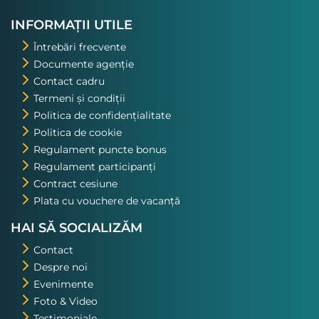
nostru. Asta a fost una din
excursiile pe care o voi repeta!
INFORMAȚII UTILE
Întrebări frecvente
Documente agenție
Contact cadru
Termeni și condiții
Politica de confidențialitate
Politica de cookie
Regulament puncte bonus
Regulament participanți
Contract cesiune
Plata cu vouchere de vacanță
HAI SĂ SOCIALIZĂM
Contact
Despre noi
Evenimente
Foto & Video
Testimoniale