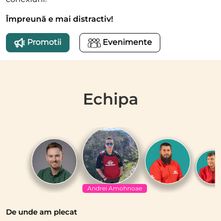
Împreună e mai distractiv!
Promotii
Evenimente
Echipa
Andrei Amohnoae
De unde am plecat