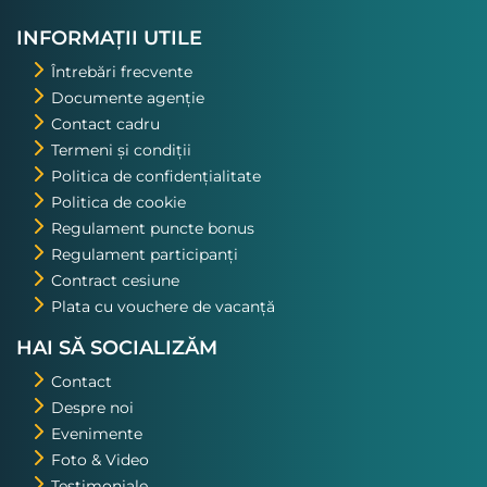
nostru. Asta a fost una din
excursiile pe care o voi repeta!
INFORMAȚII UTILE
Întrebări frecvente
Documente agenție
Contact cadru
Termeni și condiții
Politica de confidențialitate
Politica de cookie
Regulament puncte bonus
Regulament participanți
Contract cesiune
Plata cu vouchere de vacanță
HAI SĂ SOCIALIZĂM
Contact
Despre noi
Evenimente
Foto & Video
Testimoniale