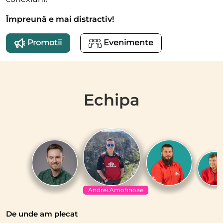
Împreună e mai distractiv!
Promotii
Evenimente
Echipa
Andrei Amohnoae
De unde am plecat