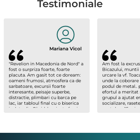
Testimoniale
Mariana Vicol
"Revelion in Macedonia de Nord" a
Am fost la excrus
fost o surpriza foarte, foarte
Bicazului, muntii
placuta. Am gasit tot ce doream:
urcare la vf. Toac
oameni frumosi, atmosfera ca de
unde la coborare
sarbatoare, excursii foarte
podul de metal.. p
interesante, peisaje superbe,
efortul a meritat 
distractie, plimbari cu barca pe
grupul a ajutat 
lac, iar tabloul final cu o biserica
socializare, raset
izolata din Ohrid, luminata feeric,
sunt doar 15 minu
inconjurata de nori, cu forme
abia plecaserăm) 
bizare si culori parca pictate, au
Costel un ghid e
creat un efect magic. Multumim
cand trebuie, ser
organizatorilor "Hai sa socializam"
dar mereu saritor
si multumim lui Richard., ghidul
celorlalți.