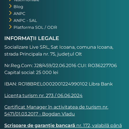
Blog
ANPC
ANPC - SAL
Platforma SOL / ODR
INFORMAȚII LEGALE
Socializare Live SRL, Sat Icoana, comuna Icoana,
strada Principala nr. 75, județul Olt
Nr.Reg.Com: J28/459/22.06.2016 CUI: RO36227706
Capital social: 25 000 lei
IBAN: RO18BREL0002001224990102 Libra Bank
Licența turism nr. 273 / 06.06.2024
Certificat Manager în activitatea de turism nr.
5471/01.03.2017 - Bogdan Vladu
Scrisoare de garanție bancară
nr. 172, valabilă până