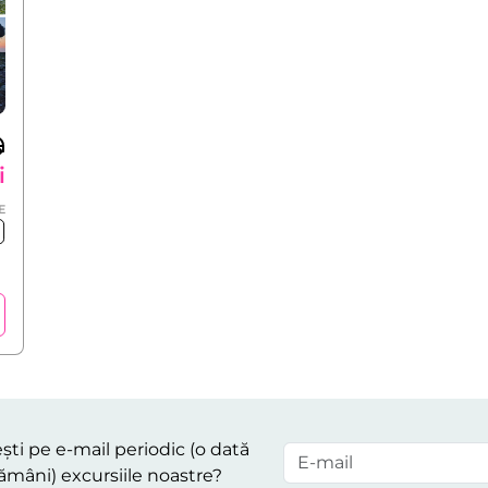
i
E
ști pe e-mail periodic (o dată
ămâni) excursiile noastre?