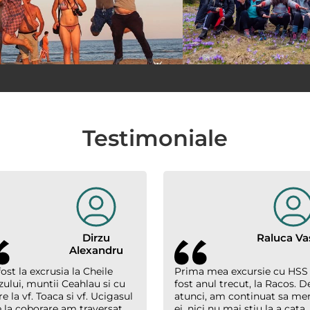
Testimoniale
Dirzu
Raluca Vas
Alexandru
ost la excrusia la Cheile
Prima mea excursie cu HSS
zului, muntii Ceahlau si cu
fost anul trecut, la Racos. D
e la vf. Toaca si vf. Ucigasul
atunci, am continuat sa me
 la coborare am traversat
ei, nici nu mai stiu la a cata