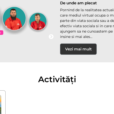
De unde am plecat
Pornind de la realitatea actuala
care mediul virtual ocupa o m
parte din viata sociala sau a d
efectiv viata sociala si in care
ajungem sa ne cunoastem pe 
e
insine si mai ales...
Vezi mai mult
Activități