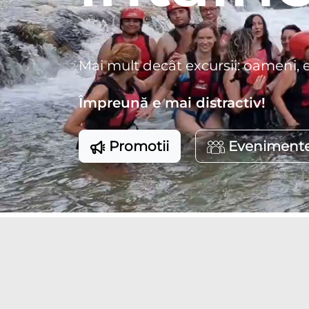
Mai mult decât excursii: oameni, 
Împreună e mai distractiv!
Promotii
Eveniment