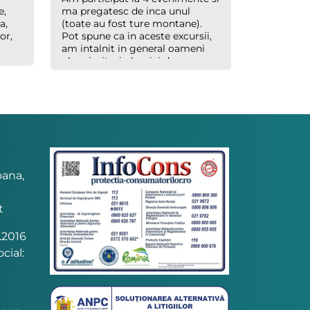
e,
ma pregatesc de inca unul
a,
(toate au fost ture montane).
or,
Pot spune ca in aceste excursii,
am intalnit in general oameni
ok, primitori, dornici de a
socializa si de a face miscare in
aer liber. In concluzie, pot spune
ca este un loc propice
socializarii, cu oameni de toate
varstele, doar sa fii deschis la
randul tau (cel mai important
lucru !). Pe masura ce voi mai
participa la aceste evenimente,
poate voi mai veni cu un review
oana,
destinat ideii principale a
agentiei.
t
.2016
cial: