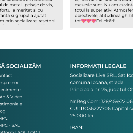
 de metal.. peisaje de vis,
excursie sunt. Nu am cuvint
fortul a meritat si cu
totul la superlativ! Atmosfer
ranta si grupul a ajutat
obiectivele, atitudinea ghizil
m prin socializare, rasete si
tot💖💖💖Felicitări!
hai ca mai sunt doar 15
te (chiar daca abia
aserăm) genial totul. Costel
hid exemplar, glumet cand
uie, serios cand trebuie dar
u saritor la nevoile
lalți.
SĂ SOCIALIZĂM
INFORMAȚII LEGALE
Socializare Live SRL, Sat Ic
ontact
comuna Icoana, strada
spre noi
Principala nr. 75, județul Ol
venimente
to & Video
Nr.Reg.Com: J28/459/22.06
stimoniale
CUI: RO36227706 Capital so
log
25 000 lei
NPC
NPC - SAL
IBAN:
latforma SOL / ODR