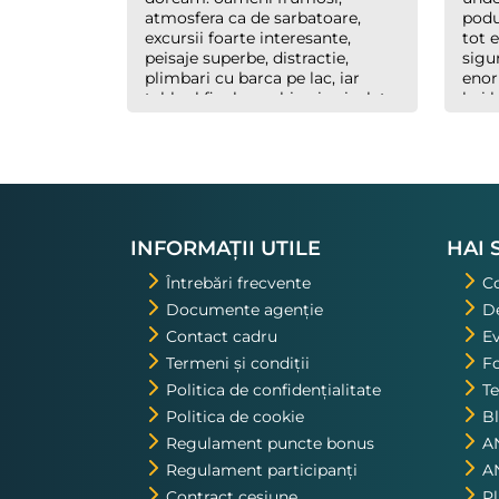
atmosfera ca de sarbatoare,
podul
excursii foarte interesante,
tot e
peisaje superbe, distractie,
sigu
plimbari cu barca pe lac, iar
enor
tabloul final cu o biserica izolata
hai 
din Ohrid, luminata feeric,
minu
inconjurata de nori, cu forme
plec
bizare si culori parca pictate, au
un g
creat un efect magic. Multumim
treb
organizatorilor "Hai sa
mere
socializam" si multumim lui
celor
Richard., ghidul nostru. Asta a
INFORMAȚII UTILE
HAI 
fost una din excursiile pe care o
voi repeta!
Întrebări frecvente
C
Documente agenție
De
Contact cadru
E
Termeni și condiții
Fo
Politica de confidențialitate
Te
Politica de cookie
B
Regulament puncte bonus
A
Regulament participanți
A
Contract cesiune
P