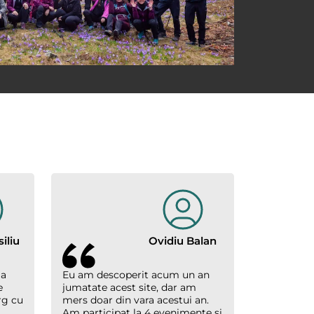
iliu
Ovidiu Balan
 a
Eu am descoperit acum un an
e
jumatate acest site, dar am
rg cu
mers doar din vara acestui an.
Am participat la 4 evenimente si