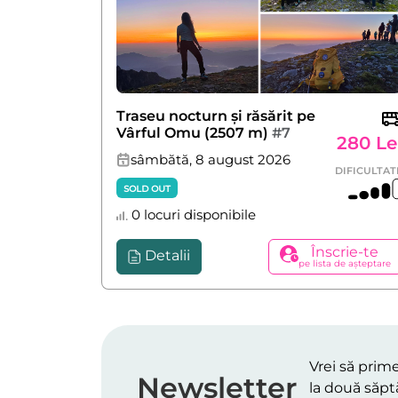
Traseu nocturn și răsărit pe
Vârful Omu (2507 m)
#7
280 Le
sâmbătă, 8 august 2026
DIFICULTAT
SOLD OUT
0 locuri disponibile
Înscrie-te
Detalii
pe lista de așteptare
Vrei să prime
Newsletter
la două săpt