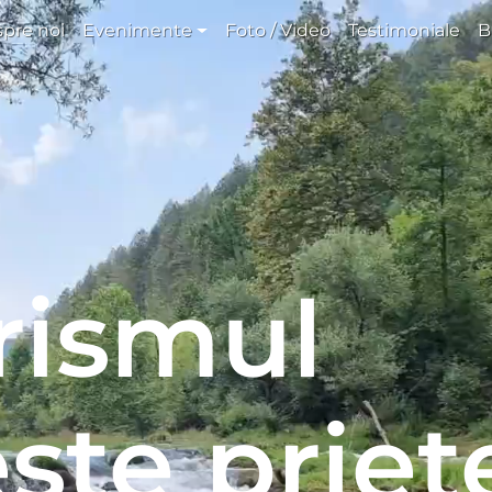
pre noi
Evenimente
Foto / Video
Testimoniale
B
urismul
ște priet