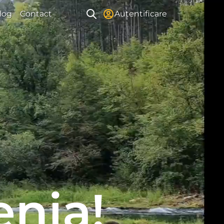
log
Contact
Autentificare
enia!