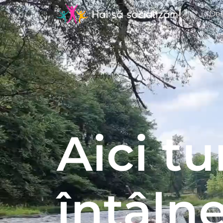
Des
Aici t
întâlne