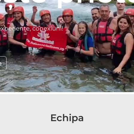
experiențe, conexiuni!
e
Echipa