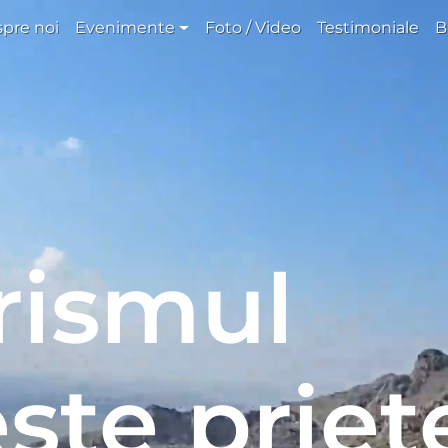
pre noi
Evenimente
Foto / Video
Testimoniale
B
urismul
ște priet