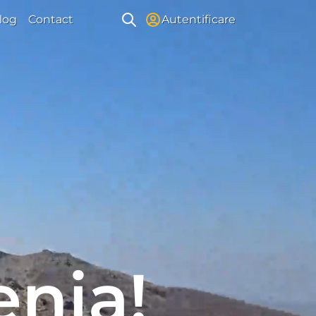
log
Contact
Autentificare
enia!