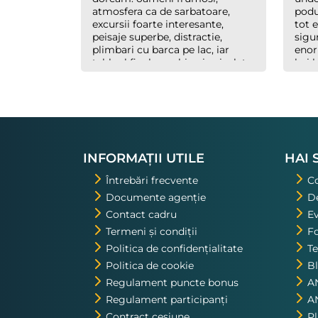
atmosfera ca de sarbatoare,
podul
excursii foarte interesante,
tot e
peisaje superbe, distractie,
sigu
plimbari cu barca pe lac, iar
enor
tabloul final cu o biserica izolata
hai 
din Ohrid, luminata feeric,
minu
inconjurata de nori, cu forme
plec
bizare si culori parca pictate, au
un g
creat un efect magic. Multumim
treb
organizatorilor "Hai sa
mere
socializam" si multumim lui
celor
Richard., ghidul nostru. Asta a
INFORMAȚII UTILE
HAI 
fost una din excursiile pe care o
voi repeta!
Întrebări frecvente
C
Documente agenție
De
Contact cadru
E
Termeni și condiții
Fo
Politica de confidențialitate
Te
Politica de cookie
B
Regulament puncte bonus
A
Regulament participanți
A
Contract cesiune
P