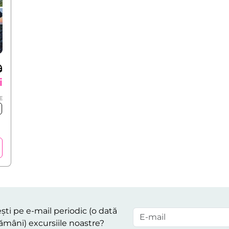
i
E
ști pe e-mail periodic (o dată
ămâni) excursiile noastre?