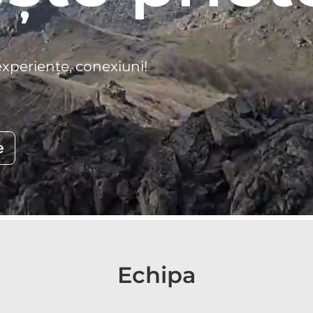
experiențe, conexiuni!
e
Echipa