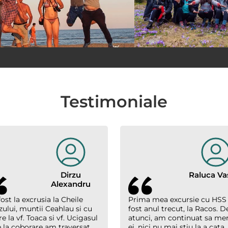
Testimoniale
Dirzu
Raluca Vas
Alexandru
ost la excrusia la Cheile
Prima mea excursie cu HSS
zului, muntii Ceahlau si cu
fost anul trecut, la Racos. D
e la vf. Toaca si vf. Ucigasul
atunci, am continuat sa me
 la coborare am traversat
ei, nici nu mai stiu la a cata