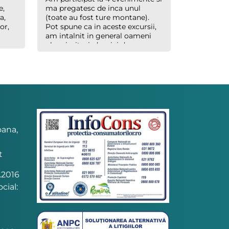
e,
ma pregatesc de inca unul
a,
(toate au fost ture montane).
or,
Pot spune ca in aceste excursii,
am intalnit in general oameni
ok, primitori, dornici de a
socializa si de a face miscare in
aer liber. In concluzie, pot spune
ca este un loc propice
socializarii, cu oameni de toate
varstele, doar sa fii deschis la
randul tau (cel mai important
lucru !). Pe masura ce voi mai
participa la aceste evenimente,
poate voi mai veni cu un review
oana,
destinat ideii principale a
agentiei.
t
.2016
cial: