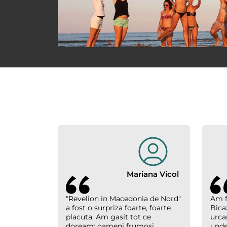
Mariana Vicol
"Revelion in Macedonia de Nord"
Am f
a fost o surpriza foarte, foarte
Bica
placuta. Am gasit tot ce
urcar
doream: oameni frumosi,
unde