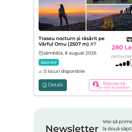
Traseu nocturn și răsărit pe
Vârful Omu (2507 m)
#7
280 Le
sâmbătă, 8 august 2026
DIFICULTAT
SOLD OUT
0 locuri disponibile
Înscrie-te
Detalii
pe lista de așteptare
Vrei să prime
Newsletter
la două săpt