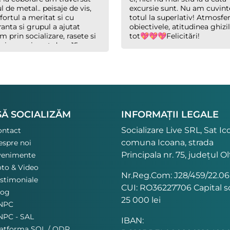
 de metal.. peisaje de vis,
excursie sunt. Nu am cuvint
fortul a meritat si cu
totul la superlativ! Atmosfer
ranta si grupul a ajutat
obiectivele, atitudinea ghizil
m prin socializare, rasete si
tot💖💖💖Felicitări!
hai ca mai sunt doar 15
te (chiar daca abia
aserăm) genial totul. Costel
hid exemplar, glumet cand
uie, serios cand trebuie dar
u saritor la nevoile
lalți.
SĂ SOCIALIZĂM
INFORMAȚII LEGALE
Socializare Live SRL, Sat Ic
ontact
comuna Icoana, strada
spre noi
Principala nr. 75, județul Ol
venimente
to & Video
Nr.Reg.Com: J28/459/22.06
stimoniale
CUI: RO36227706 Capital so
log
25 000 lei
NPC
NPC - SAL
IBAN:
latforma SOL / ODR