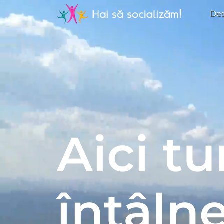
Des
Aici t
întâlne