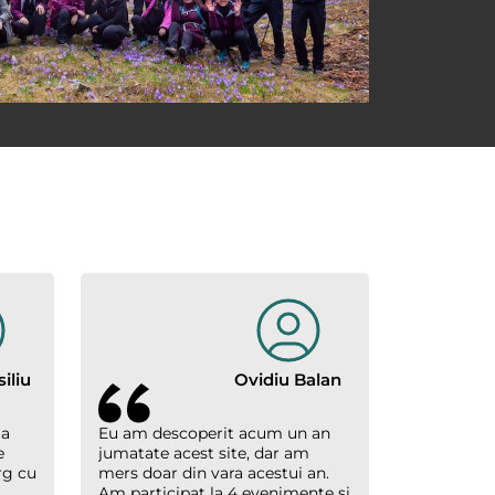
iliu
Ovidiu Balan
 a
Eu am descoperit acum un an
e
jumatate acest site, dar am
rg cu
mers doar din vara acestui an.
Am participat la 4 evenimente si