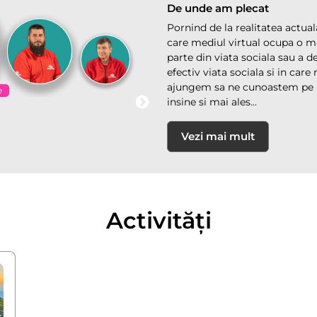
De unde am plecat
Pornind de la realitatea actuala
care mediul virtual ocupa o m
parte din viata sociala sau a d
efectiv viata sociala si in care
ajungem sa ne cunoastem pe 
e
insine si mai ales...
Vezi mai mult
Activități